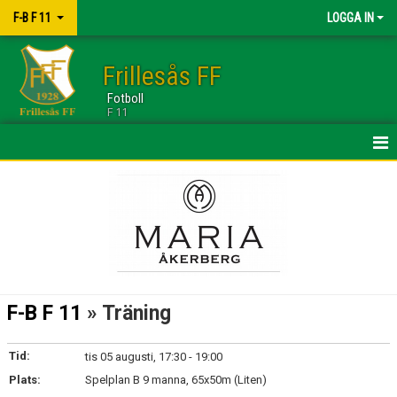
F-B F 11
LOGGA IN
Frillesås FF
Fotboll
F 11
HEM
NYHETER
KALENDER
TRUPPEN
F-B F 11
» Träning
BILDGALLERI
Tid:
tis 05 augusti, 17:30 - 19:00
DOKUMENT
Plats:
Spelplan B 9 manna, 65x50m (Liten)