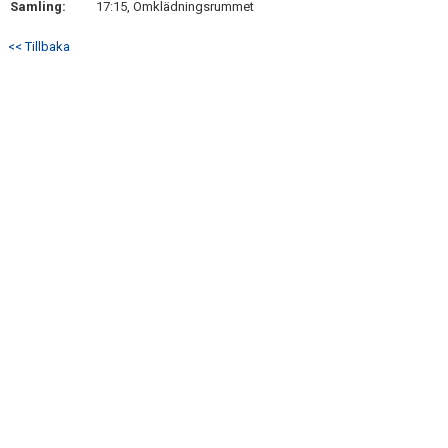
Samling:
17:15, Omklädningsrummet
KONTAKT
<< Tillbaka
MATCHER
GÄSTBOK