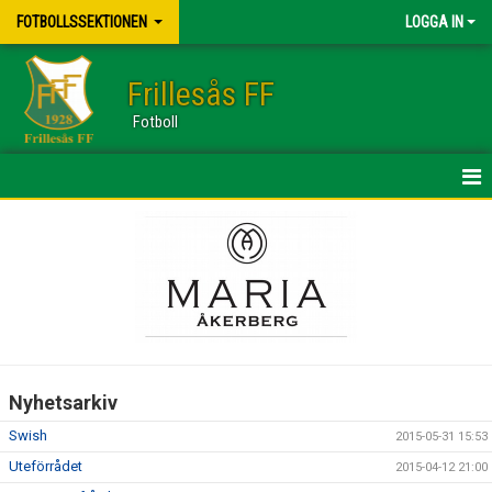
FOTBOLLSSEKTIONEN
LOGGA IN
Frillesås FF
Fotboll
HEM
NYHETER
KALENDER
KONTAKT
Nyhetsarkiv
BILDGALLERI
Swish
2015-05-31 15:53
DOKUMENT
Uteförrådet
2015-04-12 21:00