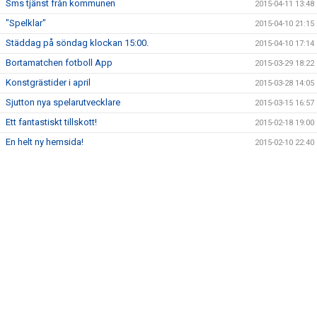
Sms tjänst från kommunen
2015-04-11 13:48
VECKOSCHEMA GRÄS
"Spelklar"
2015-04-10 21:15
MATCHER
Städdag på söndag klockan 15:00.
2015-04-10 17:14
Bortamatchen fotboll App
2015-03-29 18:22
DOMARINFORMATION
Konstgrästider i april
2015-03-28 14:05
Sjutton nya spelarutvecklare
2015-03-15 16:57
Ett fantastiskt tillskott!
2015-02-18 19:00
En helt ny hemsida!
2015-02-10 22:40