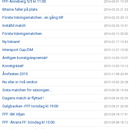
FFF-Anneberg 5/3 kl.11:00
2016-03-01 19:29
Bitarna faller på plats.
2016-02-25 21:53
Första träningsmatchen...en gång till!
2016-02-23 20:13
Inställd match
2016-02-20 10:31
Första träningsmatchen.
2016-02-15 20:00
Ny tränare!
2016-01-17 13:42
Intersport Cup/DM
2015-12-27 13:00
Äntligen konstgräspremiär!
2015-12-09 19:07
Konstgräset!
2015-12-03 19:12
Årsfesten 2015.
2015-11-08 20:49
Nu vilar vi i två veckor
2015-10-05 20:28
Sista matchen för säsongen...
2015-09-30 19:54
Dagens match är flyttad !
2015-09-24 05:39
Galgbacken -FFF torsdag kl.19:00
2015-09-21 20:39
FFF -BK Viljan
2015-09-18 17:41
FFF -Ätrans FF. Söndag kl.15:00
2015-09-08 18:12