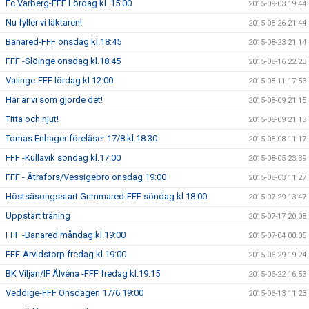
Fc Varberg-FFF Lördag kl. 15:00
2015-09-03 19:44
Nu fyller vi läktaren!
2015-08-26 21:44
Bänared-FFF onsdag kl.18:45
2015-08-23 21:14
FFF -Slöinge onsdag kl.18:45
2015-08-16 22:23
Valinge-FFF lördag kl.12:00
2015-08-11 17:53
Här är vi som gjorde det!
2015-08-09 21:15
Titta och njut!
2015-08-09 21:13
Tomas Enhager föreläser 17/8 kl.18:30
2015-08-08 11:17
FFF -Kullavik söndag kl.17:00
2015-08-05 23:39
FFF - Ätrafors/Vessigebro onsdag 19:00
2015-08-03 11:27
Höstsäsongsstart Grimmared-FFF söndag kl.18:00
2015-07-29 13:47
Uppstart träning
2015-07-17 20:08
FFF -Bänared måndag kl.19:00
2015-07-04 00:05
FFF-Arvidstorp fredag kl.19:00
2015-06-29 19:24
BK Viljan/IF Älvéna -FFF fredag kl.19:15
2015-06-22 16:53
Veddige-FFF Onsdagen 17/6 19:00
2015-06-13 11:23