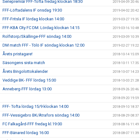
Seriepremiär FFF-Tofta fredag klockan 18:30
2019-04-09 20:46
FFF-Löftadalens IF onsdag 19:30
2019-04-02 20:42
FFF-Fritsla IF lördag klockan 14:00
2019-03-27 19:35
FFF-KBA CIty FC DM. Lördag klockan 14:15
2019-03-16 10:48
Rolfstorp/Skällinge-FFF söndag 14:00
2019-03-09 10:39
DM match FFF - Tölö IF söndag klockan 12:00
2019-02-27 19:22
Årets pristagare!
2018-10-14 15:09
Säsongens sista match
2018-10-11 17:35
Årets Bingolottokalender
2018-10-07 14:23
Veddige BK- FFF lördag 15:00
2018-10-03 21:28
Anneberg-FFF lördag 13:00
2018-09-26 20:46
2018-09-20 19:59
FFF- Tofta lördag 15/9 klockan 14:00
2018-09-10 18:37
FFF-Vessigebro BK/Ätrafors söndag 14:00
2018-08-29 08:37
FC Falkagård-FFF fredag kl.19:00
2018-08-16 11:49
FFF-Bänared lördag 16:00
2018-08-07 11:39