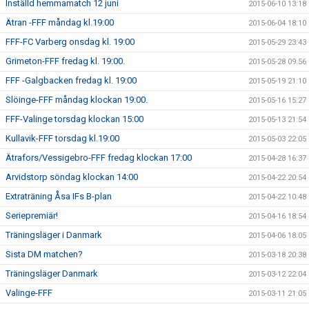
Inställd hemmamatch 12 juni
2015-06-10 13:18
Ätran -FFF måndag kl.19:00
2015-06-04 18:10
FFF-FC Varberg onsdag kl. 19:00
2015-05-29 23:43
Grimeton-FFF fredag kl. 19:00.
2015-05-28 09:56
FFF -Galgbacken fredag kl. 19:00
2015-05-19 21:10
Slöinge-FFF måndag klockan 19:00.
2015-05-16 15:27
FFF-Valinge torsdag klockan 15:00
2015-05-13 21:54
Kullavik-FFF torsdag kl.19:00
2015-05-03 22:05
Ätrafors/Vessigebro-FFF fredag klockan 17:00
2015-04-28 16:37
Arvidstorp söndag klockan 14:00
2015-04-22 20:54
Extraträning Åsa IFs B-plan
2015-04-22 10:48
Seriepremiär!
2015-04-16 18:54
Träningsläger i Danmark
2015-04-06 18:05
Sista DM matchen?
2015-03-18 20:38
Träningsläger Danmark
2015-03-12 22:04
Valinge-FFF
2015-03-11 21:05