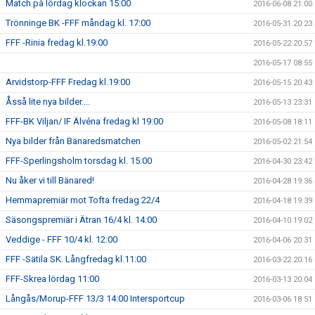
Match på lördag klockan 15:00
2016-06-08 21:00
Trönninge BK -FFF måndag kl. 17:00
2016-05-31 20:23
FFF -Rinia fredag kl.19:00
2016-05-22 20:57
2016-05-17 08:55
Arvidstorp-FFF Fredag kl.19:00
2016-05-15 20:43
Åsså lite nya bilder....
2016-05-13 23:31
FFF-BK Viljan/ IF Älvéna fredag kl 19:00
2016-05-08 18:11
Nya bilder från Bänaredsmatchen
2016-05-02 21:54
FFF-Sperlingsholm torsdag kl. 15:00
2016-04-30 23:42
Nu åker vi till Bänared!
2016-04-28 19:36
Hemmapremiär mot Tofta fredag 22/4
2016-04-18 19:39
Säsongspremiär i Ätran 16/4 kl. 14:00
2016-04-10 19:02
Veddige - FFF 10/4 kl. 12:00
2016-04-06 20:31
FFF -Sätila SK. Långfredag kl.11:00
2016-03-22 20:16
FFF-Skrea lördag 11:00
2016-03-13 20:04
Långås/Morup-FFF 13/3 14:00 Intersportcup
2016-03-06 18:51