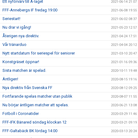
Ett nyförvärv till A-laget
2021-06-14 21:07
FFF-Annebergs IF fredag 19:00
2021-06-08 19:55
Seriestart!
2021-06-02 08:37
Nu drar vi igång!
2021-05-23 12:57
Återigen nya direktiv.
2021-04-24 17:51
Vår tränarduo
2021-04-04 20:12
Nytt startdatum för seriespel för seniorer
2021-03-10 20:47
Konstgräset öppnar!
2021-01-16 09:36
Sista matchen är spelad.
2020-10-11 19:48
Äntligen!
2020-08-15 19:16
Nya direktiv från Svenska FF
2020-08-12 09:25
Fortfarande spelas matcher utan publik
2020-08-07 11:55
Nu börjar äntligen matcher att spelas.
2020-06-21 13:08
Fotboll i Coronatider
2020-03-29 11:46
FFF-IFK Bänared söndag klockan 12
2020-03-21 09:19
FFF-Galtabäck BK lördag 14:00
2020-03-13 20:24