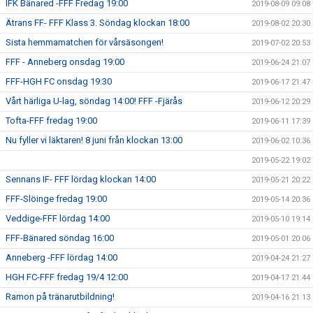
IFK Bänared -FFF Fredag 19:00
2019-08-09 09:08
Ätrans FF- FFF Klass 3. Söndag klockan 18:00
2019-08-02 20:30
Sista hemmamatchen för vårsäsongen!
2019-07-02 20:53
FFF - Anneberg onsdag 19:00
2019-06-24 21:07
FFF-HGH FC onsdag 19:30
2019-06-17 21:47
Vårt härliga U-lag, söndag 14:00! FFF -Fjärås
2019-06-12 20:29
Tofta-FFF fredag 19:00
2019-06-11 17:39
Nu fyller vi läktaren! 8 juni från klockan 13:00
2019-06-02 10:36
2019-05-22 19:02
Sennans IF- FFF lördag klockan 14:00
2019-05-21 20:22
FFF-Slöinge fredag 19:00
2019-05-14 20:36
Veddige-FFF lördag 14:00
2019-05-10 19:14
FFF-Bänared söndag 16:00
2019-05-01 20:06
Anneberg -FFF lördag 14:00
2019-04-24 21:27
HGH FC-FFF fredag 19/4 12:00
2019-04-17 21:44
Ramon på tränarutbildning!
2019-04-16 21:13