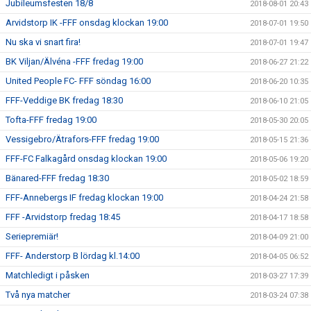
Jubileumsfesten 18/8
2018-08-01 20:43
Arvidstorp IK -FFF onsdag klockan 19:00
2018-07-01 19:50
Nu ska vi snart fira!
2018-07-01 19:47
BK Viljan/Älvéna -FFF fredag 19:00
2018-06-27 21:22
United People FC- FFF söndag 16:00
2018-06-20 10:35
FFF-Veddige BK fredag 18:30
2018-06-10 21:05
Tofta-FFF fredag 19:00
2018-05-30 20:05
Vessigebro/Ätrafors-FFF fredag 19:00
2018-05-15 21:36
FFF-FC Falkagård onsdag klockan 19:00
2018-05-06 19:20
Bänared-FFF fredag 18:30
2018-05-02 18:59
FFF-Annebergs IF fredag klockan 19:00
2018-04-24 21:58
FFF -Arvidstorp fredag 18:45
2018-04-17 18:58
Seriepremiär!
2018-04-09 21:00
FFF- Anderstorp B lördag kl.14:00
2018-04-05 06:52
Matchledigt i påsken
2018-03-27 17:39
Två nya matcher
2018-03-24 07:38