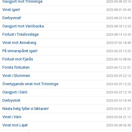
Oavgjort mot Trönninge
2025-09-08 20:10
Vinst igen!
2025-08-31 09:49
Derbyvinst!
2025-08-23 10:49
Oavgjort mot Väröbacka
2025-08-18 12:53
Förlust i Träslövsläge
2025-08-14 10:33
Vinst mot Anneberg
2025-07-05 18:48
På vinnarspåret igen!
2025-06-23 13:25
Förlust mot Fjärås
2025-06-16 08:06
Första förlusten
2025-06-12 21:01
Vinst i Glommen
2025-05-29 22:12
Övertygande vinst mot Trönninge
2025-05-23 12:22
Oavgjort i Särö
2025-05-23 12:18
Derbyvinst
2025-05-10 18:34
Nästa helg fyller vi läktaren!
2025-05-04 21:57
Vinst i Värö
2025-05-04 21:12
Vinst mot Läjet
2025-04-28 06:30