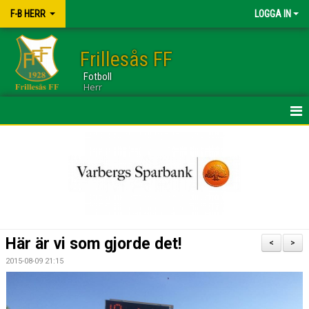
F-B HERR
LOGGA IN
Frillesås FF
Fotboll
Herr
HEM
TRUPPEN
NYHETER
KALENDER
Här är vi som gjorde det!
<
>
BILDGALLERI
2015-08-09 21:15
DOKUMENT