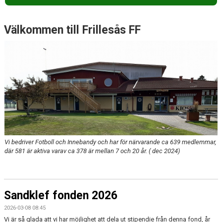
KALENDER
DOKUMENT
Välkommen till Frillesås FF
VÅRA LAG
MATCHER
SPONSRING
BOKNINGAR
FFF SHOPEN
Vi bedriver Fotboll och Innebandy och har för närvarande ca 639 medlemmar,
där 581 är aktiva varav ca 378 är mellan 7 och 20 år. ( dec 2024)
ENGAGERA DIG I FRILLESÅS FF
NORDIC WELLNESS
Sandklef fonden 2026
2026-03-08 08:45
Vi är så glada att vi har möjlighet att dela ut stipendie från denna fond, år