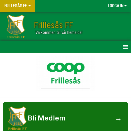
FRILLESÅS FF
LOGGA IN
Frillesås FF
Välkommen till vår hemsida!
HEM
OM KLUBBEN
NYHETER
MEDLEMSKAP
STYRELSEN
Bli Medlem
→
KONTAKT