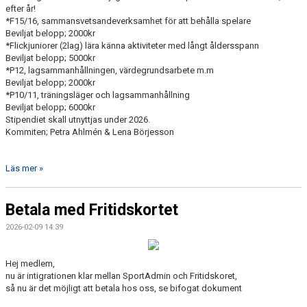
efter år!
*F15/16, sammansvetsandeverksamhet för att behålla spelare
Beviljat belopp; 2000kr
*Flickjuniorer (2lag) lära känna aktiviteter med långt åldersspann
Beviljat belopp; 5000kr
*P12, lagsammanhållningen, värdegrundsarbete m.m
Beviljat belopp; 2000kr
*P10/11, träningsläger och lagsammanhållning
Beviljat belopp; 6000kr
Stipendiet skall utnyttjas under 2026.
Kommiten; Petra Ahlmén & Lena Börjesson
Läs mer »
Betala med Fritidskortet
2026-02-09 14:39
Hej medlem,
nu är intigrationen klar mellan SportAdmin och Fritidskoret,
så nu är det möjligt att betala hos oss, se bifogat dokument