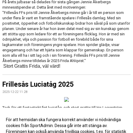
På årets julbasar så delades för sista gången Jennie Åkerbergs
minnesstipendie ut. Detta året med motiveringen:
"Frillesås FFs pris till Jennie Åkerbergs minne går i år till en person som
under flera år varit en framstående spelare i Frillesås damlag. Med sin
positivitet, öppenhet och fotbollskunskap bidrar hon såväl på som utanför
planen. Under senare år har hon även delat med sig av sin kunskap genom
att stötta upp som ledare för ett av föreningens flicklag. Hon är med sin
ödmjukhet, vilja och passion för fotboll en förebild både för sina
lagkamrater och föreningens yngre spelare. Hon sprider glädje, visar
engagemang och har ett hjärta som klappar för gemenskap. En person
som alla vill ha i sitt lag och i sin förening. Frillesås FFs pris till Jennie
Åkerbergs minne tilldelas år 2025 Frida Ahlqvist."
Stort Grattis Frida, väl värd!
Frillesås Luciatåg 2025
2025-12-22 11:28
Tack för ett fantastiskt fint luciatåg, och stort grattis till Iris Lagerström
som kröntes till lucia.
För att hemsidan ska fungera korrekt använder vi nödvändiga
cookies från SportAdmin. Dessa går inte att stänga av.
Fler nyheter >>
Föreningen kan också använda frivilliga cookies, t.ex. för statistik