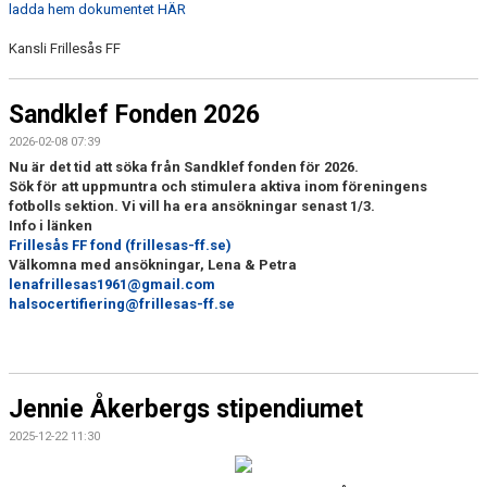
ladda hem dokumentet HÄR
Kansli Frillesås FF
Sandklef Fonden 2026
2026-02-08 07:39
Nu är det tid att söka från Sandklef fonden för 2026.
Sök för att uppmuntra och stimulera aktiva inom föreningens
fotbolls sektion. Vi vill ha era ansökningar senast 1/3.
Info i länken
Frillesås FF fond (frillesas-ff.se)
Välkomna med ansökningar, Lena & Petra
lenafrillesas1961@gmail.com
halsocertifiering@frillesas-ff.se
Jennie Åkerbergs stipendiumet
2025-12-22 11:30