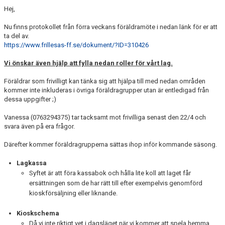
Hej,
Nu finns protokollet från förra veckans föräldramöte i nedan länk för er att
ta del av.
https://www.frillesas-ff.se/dokument/?ID=310426
Vi önskar även hjälp att fylla nedan roller för vårt lag.
Föräldrar som frivilligt kan tänka sig att hjälpa till med nedan områden
kommer inte inkluderas i övriga föräldragrupper utan är entledigad från
dessa uppgifter ;)
Vanessa (0763294375) tar tacksamt mot frivilliga senast den 22/4 och
svara även på era frågor.
Därefter kommer föräldragrupperna sättas ihop inför kommande säsong.
Lagkassa
Syftet är att föra kassabok och hålla lite koll att laget får
ersättningen som de har rätt till efter exempelvis genomförd
kioskförsäljning eller liknande.
Kioskschema
Då vi inte riktigt vet i dagsläget när vi kommer att spela hemma