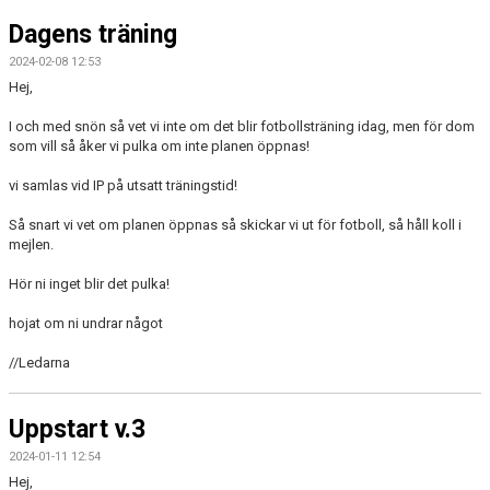
Dagens träning
2024-02-08 12:53
Hej,
I och med snön så vet vi inte om det blir fotbollsträning idag, men för dom
som vill så åker vi pulka om inte planen öppnas!
vi samlas vid IP på utsatt träningstid!
Så snart vi vet om planen öppnas så skickar vi ut för fotboll, så håll koll i
mejlen.
Hör ni inget blir det pulka!
hojat om ni undrar något
//Ledarna
Uppstart v.3
2024-01-11 12:54
Hej,