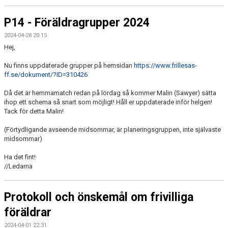
P14 - Föräldragrupper 2024
2024-04-28 20:15
Hej,
Nu finns uppdaterade grupper på hemsidan
https://www.frillesas-
ff.se/dokument/?ID=310426
Då det är hemmamatch redan på lördag så kommer Malin (Sawyer) sätta
ihop ett schema så snart som möjligt! Håll er uppdaterade inför helgen!
Tack för detta Malin!
(Förtydligande avseende midsommar, är planeringsgruppen, inte självaste
midsommar)
Ha det fint!
//Ledarna
Protokoll och önskemål om frivilliga
föräldrar
2024-04-01 22:31