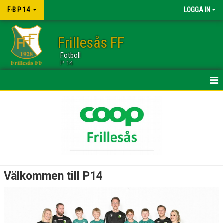
F-B P 14
LOGGA IN
Frillesås FF
Fotboll
P 14
HEM
NYHETER
KALENDER
MATCHER
Välkommen till P14
TRUPPEN
BILDGALLERI