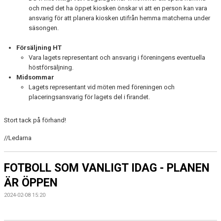
och med det ha öppet kiosken önskar vi att en person kan vara
ansvarig för att planera kiosken utifrån hemma matcherna under
säsongen.
Försäljning HT
Vara lagets representant och ansvarig i föreningens eventuella
höstförsäljning.
Midsommar
Lagets representant vid möten med föreningen och
placeringsansvarig för lagets del i firandet.
Stort tack på förhand!
//Ledarna
FOTBOLL SOM VANLIGT IDAG - PLANEN
ÄR ÖPPEN
2024-02-08 15:20