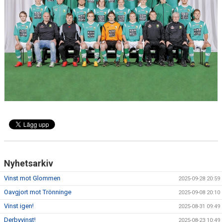
KONTAKT
MATCHER
MARATONTABELL
SPELARRÅDET
Nyhetsarkiv
Vinst mot Glommen
2025-09-28 20:59
Oavgjort mot Trönninge
2025-09-08 20:10
Vinst igen!
2025-08-31 09:49
Derbyvinst!
2025-08-23 10:49