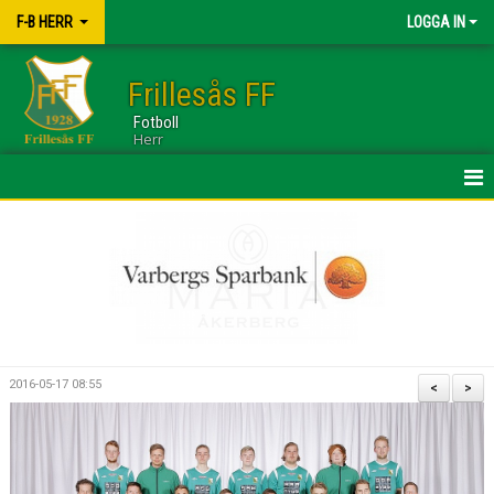
F-B HERR
LOGGA IN
Frillesås FF
Fotboll
Herr
HEM
TRUPPEN
NYHETER
KALENDER
2016-05-17 08:55
<
>
BILDGALLERI
DOKUMENT