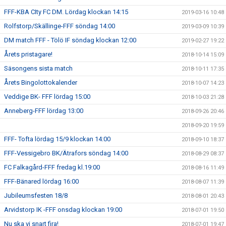
FFF-KBA CIty FC DM. Lördag klockan 14:15
2019-03-16 10:48
Rolfstorp/Skällinge-FFF söndag 14:00
2019-03-09 10:39
DM match FFF - Tölö IF söndag klockan 12:00
2019-02-27 19:22
Årets pristagare!
2018-10-14 15:09
Säsongens sista match
2018-10-11 17:35
Årets Bingolottokalender
2018-10-07 14:23
Veddige BK- FFF lördag 15:00
2018-10-03 21:28
Anneberg-FFF lördag 13:00
2018-09-26 20:46
2018-09-20 19:59
FFF- Tofta lördag 15/9 klockan 14:00
2018-09-10 18:37
FFF-Vessigebro BK/Ätrafors söndag 14:00
2018-08-29 08:37
FC Falkagård-FFF fredag kl.19:00
2018-08-16 11:49
FFF-Bänared lördag 16:00
2018-08-07 11:39
Jubileumsfesten 18/8
2018-08-01 20:43
Arvidstorp IK -FFF onsdag klockan 19:00
2018-07-01 19:50
Nu ska vi snart fira!
2018-07-01 19:47