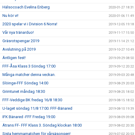
Hälsocoach Evelina Enberg
2020-01-27 18:31
Nu kör vi!
2020-01-06 11:49
2020 spelar vi i Division 6 Norra!
2019-12-05 19:18
Vår nya tränarduo!
2019-11-17 15:50
Gräsrotspengar 2019
2019-11-14 21:12
Avslutning på 2019
2019-10-27 10:49
Äntligen fest!
2019-09-29 08:50
FFF-Åsa Klass 3 Söndag 17:00
2019-09-12 20:22
Många matcher denna veckan.
2019-09-03 20:48
Slöinge-FFF Söndag 14:00
2019-08-29 20:03
Grimtunet måndag 18:30
2019-08-25 18:02
FFF-Veddige BK fredag 16/8 18:30
2019-08-15 18:52
U-laget söndag 11/8 17:00. FFF-Bänared
2019-08-10 19:39
IFK Bänared -FFF Fredag 19:00
2019-08-09 09:08
Ätrans FF- FFF Klass 3. Söndag klockan 18:00
2019-08-02 20:30
Sista hemmamatchen för vårsäsongen!
2019-07-02 20:53