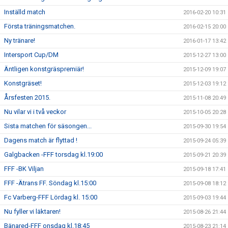
Inställd match
2016-02-20 10:31
Första träningsmatchen.
2016-02-15 20:00
Ny tränare!
2016-01-17 13:42
Intersport Cup/DM
2015-12-27 13:00
Äntligen konstgräspremiär!
2015-12-09 19:07
Konstgräset!
2015-12-03 19:12
Årsfesten 2015.
2015-11-08 20:49
Nu vilar vi i två veckor
2015-10-05 20:28
Sista matchen för säsongen...
2015-09-30 19:54
Dagens match är flyttad !
2015-09-24 05:39
Galgbacken -FFF torsdag kl.19:00
2015-09-21 20:39
FFF -BK Viljan
2015-09-18 17:41
FFF -Ätrans FF. Söndag kl.15:00
2015-09-08 18:12
Fc Varberg-FFF Lördag kl. 15:00
2015-09-03 19:44
Nu fyller vi läktaren!
2015-08-26 21:44
Bänared-FFF onsdag kl.18:45
2015-08-23 21:14