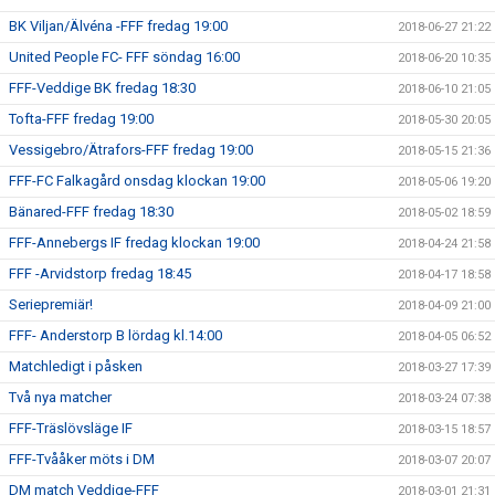
BK Viljan/Älvéna -FFF fredag 19:00
2018-06-27 21:22
United People FC- FFF söndag 16:00
2018-06-20 10:35
FFF-Veddige BK fredag 18:30
2018-06-10 21:05
Tofta-FFF fredag 19:00
2018-05-30 20:05
Vessigebro/Ätrafors-FFF fredag 19:00
2018-05-15 21:36
FFF-FC Falkagård onsdag klockan 19:00
2018-05-06 19:20
Bänared-FFF fredag 18:30
2018-05-02 18:59
FFF-Annebergs IF fredag klockan 19:00
2018-04-24 21:58
FFF -Arvidstorp fredag 18:45
2018-04-17 18:58
Seriepremiär!
2018-04-09 21:00
FFF- Anderstorp B lördag kl.14:00
2018-04-05 06:52
Matchledigt i påsken
2018-03-27 17:39
Två nya matcher
2018-03-24 07:38
FFF-Träslövsläge IF
2018-03-15 18:57
FFF-Tvååker möts i DM
2018-03-07 20:07
DM match Veddige-FFF
2018-03-01 21:31