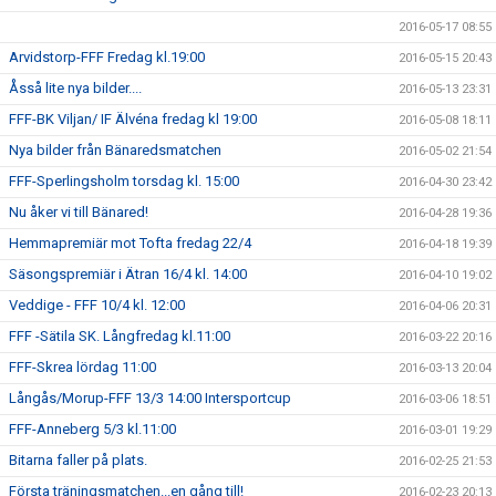
2016-05-17 08:55
Arvidstorp-FFF Fredag kl.19:00
2016-05-15 20:43
Åsså lite nya bilder....
2016-05-13 23:31
FFF-BK Viljan/ IF Älvéna fredag kl 19:00
2016-05-08 18:11
Nya bilder från Bänaredsmatchen
2016-05-02 21:54
FFF-Sperlingsholm torsdag kl. 15:00
2016-04-30 23:42
Nu åker vi till Bänared!
2016-04-28 19:36
Hemmapremiär mot Tofta fredag 22/4
2016-04-18 19:39
Säsongspremiär i Ätran 16/4 kl. 14:00
2016-04-10 19:02
Veddige - FFF 10/4 kl. 12:00
2016-04-06 20:31
FFF -Sätila SK. Långfredag kl.11:00
2016-03-22 20:16
FFF-Skrea lördag 11:00
2016-03-13 20:04
Långås/Morup-FFF 13/3 14:00 Intersportcup
2016-03-06 18:51
FFF-Anneberg 5/3 kl.11:00
2016-03-01 19:29
Bitarna faller på plats.
2016-02-25 21:53
Första träningsmatchen...en gång till!
2016-02-23 20:13