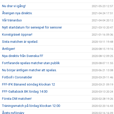
Nu drar vi igång!
2021-05-23 12:57
Återigen nya direktiv.
2021-04-24 17:51
Vår tränarduo
2021-04-04 20:12
Nytt startdatum för seriespel för seniorer
2021-03-10 20:47
Konstgräset öppnar!
2021-01-16 09:36
Sista matchen är spelad.
2020-10-11 19:48
Äntligen!
2020-08-15 19:16
Nya direktiv från Svenska FF
2020-08-12 09:25
Fortfarande spelas matcher utan publik
2020-08-07 11:55
Nu börjar äntligen matcher att spelas.
2020-06-21 13:08
Fotboll i Coronatider
2020-03-29 11:46
FFF-IFK Bänared söndag klockan 12
2020-03-21 09:19
FFF-Galtabäck BK lördag 14:00
2020-03-13 20:24
Första DM matchen!
2020-02-28 19:26
Träningsmatch på lördag klockan 12:00
2020-02-20 16:43
Årets nyförvärv
2020-02-16 16:09