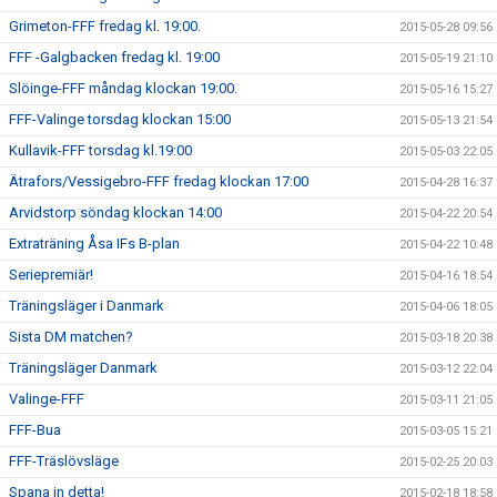
Grimeton-FFF fredag kl. 19:00.
2015-05-28 09:56
FFF -Galgbacken fredag kl. 19:00
2015-05-19 21:10
Slöinge-FFF måndag klockan 19:00.
2015-05-16 15:27
FFF-Valinge torsdag klockan 15:00
2015-05-13 21:54
Kullavik-FFF torsdag kl.19:00
2015-05-03 22:05
Ätrafors/Vessigebro-FFF fredag klockan 17:00
2015-04-28 16:37
Arvidstorp söndag klockan 14:00
2015-04-22 20:54
Extraträning Åsa IFs B-plan
2015-04-22 10:48
Seriepremiär!
2015-04-16 18:54
Träningsläger i Danmark
2015-04-06 18:05
Sista DM matchen?
2015-03-18 20:38
Träningsläger Danmark
2015-03-12 22:04
Valinge-FFF
2015-03-11 21:05
FFF-Bua
2015-03-05 15:21
FFF-Träslövsläge
2015-02-25 20:03
Spana in detta!
2015-02-18 18:58