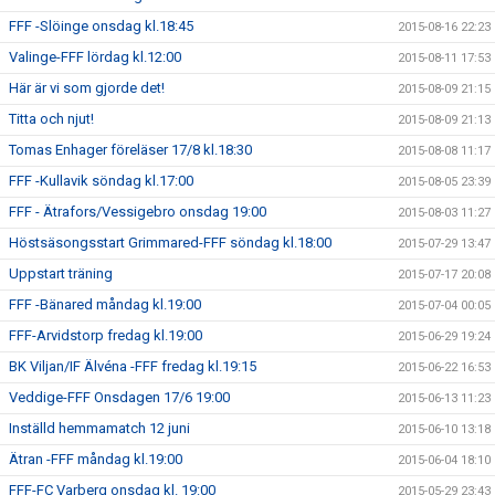
FFF -Slöinge onsdag kl.18:45
2015-08-16 22:23
Valinge-FFF lördag kl.12:00
2015-08-11 17:53
Här är vi som gjorde det!
2015-08-09 21:15
Titta och njut!
2015-08-09 21:13
Tomas Enhager föreläser 17/8 kl.18:30
2015-08-08 11:17
FFF -Kullavik söndag kl.17:00
2015-08-05 23:39
FFF - Ätrafors/Vessigebro onsdag 19:00
2015-08-03 11:27
Höstsäsongsstart Grimmared-FFF söndag kl.18:00
2015-07-29 13:47
Uppstart träning
2015-07-17 20:08
FFF -Bänared måndag kl.19:00
2015-07-04 00:05
FFF-Arvidstorp fredag kl.19:00
2015-06-29 19:24
BK Viljan/IF Älvéna -FFF fredag kl.19:15
2015-06-22 16:53
Veddige-FFF Onsdagen 17/6 19:00
2015-06-13 11:23
Inställd hemmamatch 12 juni
2015-06-10 13:18
Ätran -FFF måndag kl.19:00
2015-06-04 18:10
FFF-FC Varberg onsdag kl. 19:00
2015-05-29 23:43