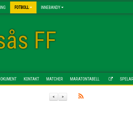
ING
FOTBOLL
INNEBANDY
esås FF
DOKUMENT
KONTAKT
MATCHER
MARATONTABELL
SPELA
<
>