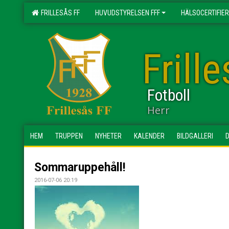
FRILLESÅS FF
HUVUDSTYRELSEN FFF
HÄLSOCERTIFIER
Frill
Fotboll
Herr
HEM
TRUPPEN
NYHETER
KALENDER
BILDGALLERI
Sommaruppehåll!
2016-07-06 20:19