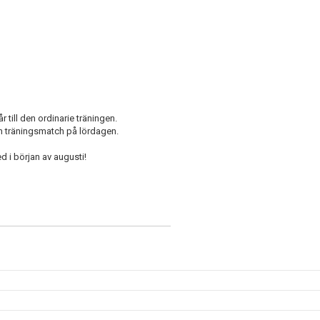
r till den ordinarie träningen.
ch träningsmatch på lördagen.
ed i början av augusti!