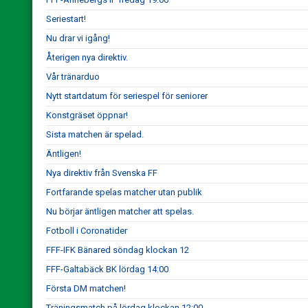
Seriestart!
Nu drar vi igång!
Återigen nya direktiv.
Vår tränarduo
Nytt startdatum för seriespel för seniorer
Konstgräset öppnar!
Sista matchen är spelad.
Äntligen!
Nya direktiv från Svenska FF
Fortfarande spelas matcher utan publik
Nu börjar äntligen matcher att spelas.
Fotboll i Coronatider
FFF-IFK Bänared söndag klockan 12
FFF-Galtabäck BK lördag 14:00
Första DM matchen!
Träningsmatch på lördag klockan 12:00