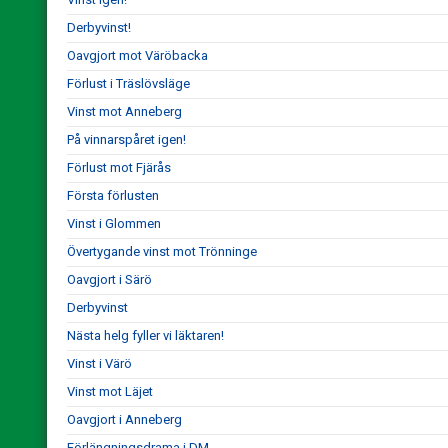
Derbyvinst!
Oavgjort mot Väröbacka
Förlust i Träslövsläge
Vinst mot Anneberg
På vinnarspåret igen!
Förlust mot Fjärås
Första förlusten
Vinst i Glommen
Övertygande vinst mot Trönninge
Oavgjort i Särö
Derbyvinst
Nästa helg fyller vi läktaren!
Vinst i Värö
Vinst mot Läjet
Oavgjort i Anneberg
Förlängningsdrama i DM