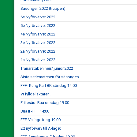
Säsongen 2022 (truppen)
6e Nyförvärvet 2022.
5e Nyförvärvet 2022
4e Nyförvärvet 2022.
3e Nyförvärvet 2022
2a Nyförvärvet 2022
1a Nyförvärvet 2022.
Tränarstaben herr/ junior 2022
Sista seriematchen för säsongen
FFF- Kung Karl BK söndag 14:00
Vi fyllde läktaren!
Frillesås- Bua onsdag 19:00
Bua IF-FFF 14:00
FFF-Valinge idag 19:00
Ett nyförvärv till A-laget
FFF-Annebergs IF fredag 19:00