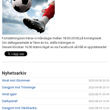
KONTAKT
MATCHER
MARATONTABELL
Fortsättningsvis tränar vi måndagar mellan 18:30-20:00 på konstgräset.
Om deltagarantalet är färre än tio, ställs träningen in.
SPELARRÅDET
Senast klockan 16:00 stäms läget av via Facebook så håll er uppdaterade!
Nyhetsarkiv
Vinst mot Glommen
2025-09-28 20:59
Oavgjort mot Trönninge
2025-09-08 20:10
Vinst igen!
2025-08-31 09:49
Derbyvinst!
2025-08-23 10:49
Oavgjort mot Väröbacka
2025-08-18 12:53