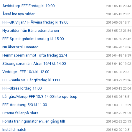
Arvidstorp-FFF Fredag kl.19:00
2016-05-15 20:43
Åsså lite nya bilder....
2016-05-13 23:31
FFF-BK Viljan/ IF Älvéna fredag kl 19:00
2016-05-08 18:11
Nya bilder från Bänaredsmatchen
2016-05-02 21:54
FFF-Sperlingsholm torsdag kl. 15:00
2016-04-30 23:42
Nu åker vi till Bänared!
2016-04-28 19:36
Hemmapremiär mot Tofta fredag 22/4
2016-04-18 19:39
Säsongspremiär i Ätran 16/4 kl. 14:00
2016-04-10 19:02
Veddige - FFF 10/4 kl. 12:00
2016-04-06 20:31
FFF -Sätila SK. Långfredag kl.11:00
2016-03-22 20:16
FFF-Skrea lördag 11:00
2016-03-13 20:04
Långås/Morup-FFF 13/3 14:00 Intersportcup
2016-03-06 18:51
FFF-Anneberg 5/3 kl.11:00
2016-03-01 19:29
Bitarna faller på plats.
2016-02-25 21:53
Första träningsmatchen...en gång till!
2016-02-23 20:13
Inställd match
2016-02-20 10:31