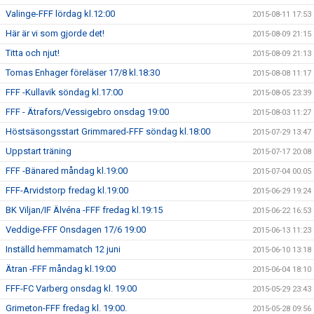
Valinge-FFF lördag kl.12:00
2015-08-11 17:53
Här är vi som gjorde det!
2015-08-09 21:15
Titta och njut!
2015-08-09 21:13
Tomas Enhager föreläser 17/8 kl.18:30
2015-08-08 11:17
FFF -Kullavik söndag kl.17:00
2015-08-05 23:39
FFF - Ätrafors/Vessigebro onsdag 19:00
2015-08-03 11:27
Höstsäsongsstart Grimmared-FFF söndag kl.18:00
2015-07-29 13:47
Uppstart träning
2015-07-17 20:08
FFF -Bänared måndag kl.19:00
2015-07-04 00:05
FFF-Arvidstorp fredag kl.19:00
2015-06-29 19:24
BK Viljan/IF Älvéna -FFF fredag kl.19:15
2015-06-22 16:53
Veddige-FFF Onsdagen 17/6 19:00
2015-06-13 11:23
Inställd hemmamatch 12 juni
2015-06-10 13:18
Ätran -FFF måndag kl.19:00
2015-06-04 18:10
FFF-FC Varberg onsdag kl. 19:00
2015-05-29 23:43
Grimeton-FFF fredag kl. 19:00.
2015-05-28 09:56