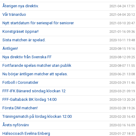
Återigen nya direktiv.
2021-04-24 17:51
Vår tränarduo
2021-04-04 20:12
Nytt startdatum för seriespel för seniorer
2021-03-10 20:47
Konstgräset öppnar!
2021-01-16 09:36
Sista matchen är spelad.
2020-10-11 19:48
Äntligen!
2020-08-15 19:16
Nya direktiv från Svenska FF
2020-08-12 09:25
Fortfarande spelas matcher utan publik
2020-08-07 11:55
Nu börjar äntligen matcher att spelas.
2020-06-21 13:08
Fotboll i Coronatider
2020-03-29 11:46
FFF-IFK Bänared söndag klockan 12
2020-03-21 09:19
FFF-Galtabäck BK lördag 14:00
2020-03-13 20:24
Första DM matchen!
2020-02-28 19:26
Träningsmatch på lördag klockan 12:00
2020-02-20 16:43
Årets nyförvärv
2020-02-16 16:09
Hälsocoach Evelina Enberg
2020-01-27 18:31