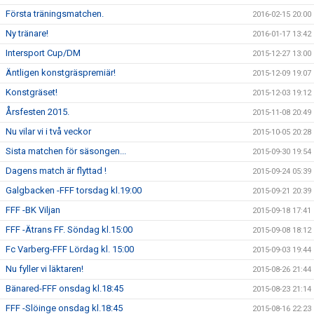
Första träningsmatchen.
2016-02-15 20:00
Ny tränare!
2016-01-17 13:42
Intersport Cup/DM
2015-12-27 13:00
Äntligen konstgräspremiär!
2015-12-09 19:07
Konstgräset!
2015-12-03 19:12
Årsfesten 2015.
2015-11-08 20:49
Nu vilar vi i två veckor
2015-10-05 20:28
Sista matchen för säsongen...
2015-09-30 19:54
Dagens match är flyttad !
2015-09-24 05:39
Galgbacken -FFF torsdag kl.19:00
2015-09-21 20:39
FFF -BK Viljan
2015-09-18 17:41
FFF -Ätrans FF. Söndag kl.15:00
2015-09-08 18:12
Fc Varberg-FFF Lördag kl. 15:00
2015-09-03 19:44
Nu fyller vi läktaren!
2015-08-26 21:44
Bänared-FFF onsdag kl.18:45
2015-08-23 21:14
FFF -Slöinge onsdag kl.18:45
2015-08-16 22:23