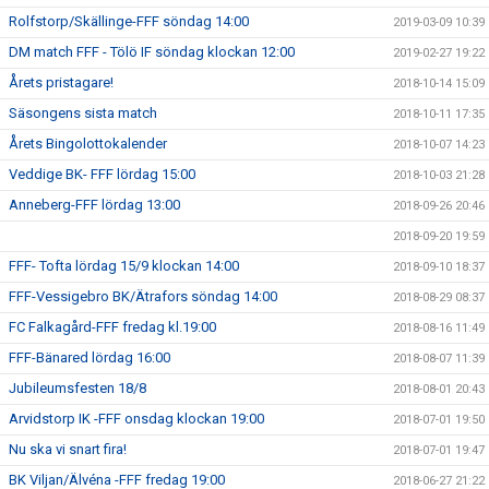
Rolfstorp/Skällinge-FFF söndag 14:00
2019-03-09 10:39
DM match FFF - Tölö IF söndag klockan 12:00
2019-02-27 19:22
Årets pristagare!
2018-10-14 15:09
Säsongens sista match
2018-10-11 17:35
Årets Bingolottokalender
2018-10-07 14:23
Veddige BK- FFF lördag 15:00
2018-10-03 21:28
Anneberg-FFF lördag 13:00
2018-09-26 20:46
2018-09-20 19:59
FFF- Tofta lördag 15/9 klockan 14:00
2018-09-10 18:37
FFF-Vessigebro BK/Ätrafors söndag 14:00
2018-08-29 08:37
FC Falkagård-FFF fredag kl.19:00
2018-08-16 11:49
FFF-Bänared lördag 16:00
2018-08-07 11:39
Jubileumsfesten 18/8
2018-08-01 20:43
Arvidstorp IK -FFF onsdag klockan 19:00
2018-07-01 19:50
Nu ska vi snart fira!
2018-07-01 19:47
BK Viljan/Älvéna -FFF fredag 19:00
2018-06-27 21:22