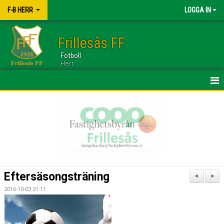
F-B HERR
LOGGA IN
Frillesås FF
Fotboll
Herr
HEM
TRUPPEN
NYHETER
KALENDER
Eftersäsongsträning
<
>
BILDGALLERI
2016-10-03 21:11
DOKUMENT