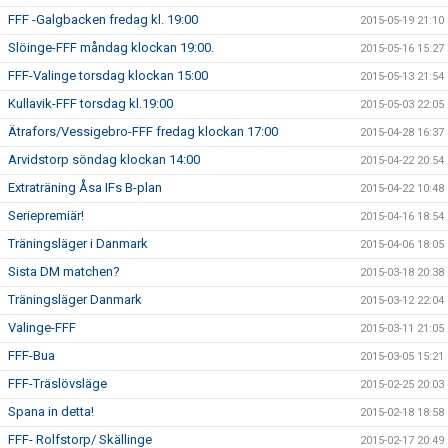
FFF -Galgbacken fredag kl. 19:00
2015-05-19 21:10
Slöinge-FFF måndag klockan 19:00.
2015-05-16 15:27
FFF-Valinge torsdag klockan 15:00
2015-05-13 21:54
Kullavik-FFF torsdag kl.19:00
2015-05-03 22:05
Ätrafors/Vessigebro-FFF fredag klockan 17:00
2015-04-28 16:37
Arvidstorp söndag klockan 14:00
2015-04-22 20:54
Extraträning Åsa IFs B-plan
2015-04-22 10:48
Seriepremiär!
2015-04-16 18:54
Träningsläger i Danmark
2015-04-06 18:05
Sista DM matchen?
2015-03-18 20:38
Träningsläger Danmark
2015-03-12 22:04
Valinge-FFF
2015-03-11 21:05
FFF-Bua
2015-03-05 15:21
FFF-Träslövsläge
2015-02-25 20:03
Spana in detta!
2015-02-18 18:58
FFF- Rolfstorp/ Skällinge
2015-02-17 20:49