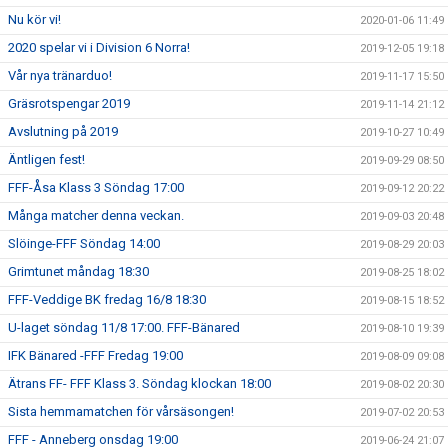
Nu kör vi!
2020-01-06 11:49
2020 spelar vi i Division 6 Norra!
2019-12-05 19:18
Vår nya tränarduo!
2019-11-17 15:50
Gräsrotspengar 2019
2019-11-14 21:12
Avslutning på 2019
2019-10-27 10:49
Äntligen fest!
2019-09-29 08:50
FFF-Åsa Klass 3 Söndag 17:00
2019-09-12 20:22
Många matcher denna veckan.
2019-09-03 20:48
Slöinge-FFF Söndag 14:00
2019-08-29 20:03
Grimtunet måndag 18:30
2019-08-25 18:02
FFF-Veddige BK fredag 16/8 18:30
2019-08-15 18:52
U-laget söndag 11/8 17:00. FFF-Bänared
2019-08-10 19:39
IFK Bänared -FFF Fredag 19:00
2019-08-09 09:08
Ätrans FF- FFF Klass 3. Söndag klockan 18:00
2019-08-02 20:30
Sista hemmamatchen för vårsäsongen!
2019-07-02 20:53
FFF - Anneberg onsdag 19:00
2019-06-24 21:07