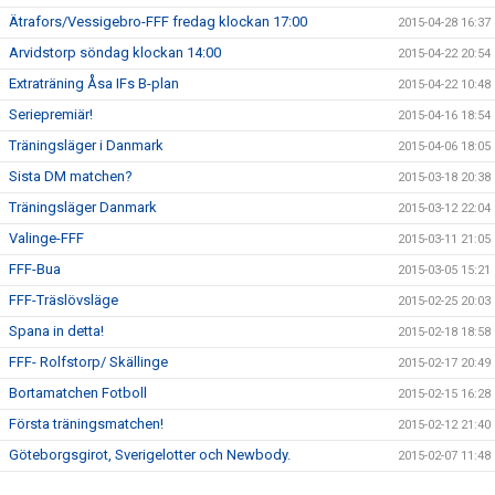
Ätrafors/Vessigebro-FFF fredag klockan 17:00
2015-04-28 16:37
Arvidstorp söndag klockan 14:00
2015-04-22 20:54
Extraträning Åsa IFs B-plan
2015-04-22 10:48
Seriepremiär!
2015-04-16 18:54
Träningsläger i Danmark
2015-04-06 18:05
Sista DM matchen?
2015-03-18 20:38
Träningsläger Danmark
2015-03-12 22:04
Valinge-FFF
2015-03-11 21:05
FFF-Bua
2015-03-05 15:21
FFF-Träslövsläge
2015-02-25 20:03
Spana in detta!
2015-02-18 18:58
FFF- Rolfstorp/ Skällinge
2015-02-17 20:49
Bortamatchen Fotboll
2015-02-15 16:28
Första träningsmatchen!
2015-02-12 21:40
Göteborgsgirot, Sverigelotter och Newbody.
2015-02-07 11:48
Årsmöte 2015
2015-02-07 10:18