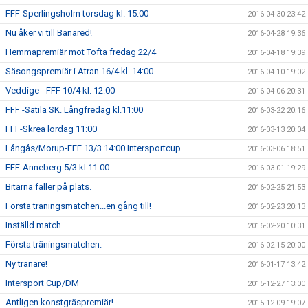
FFF-Sperlingsholm torsdag kl. 15:00
2016-04-30 23:42
Nu åker vi till Bänared!
2016-04-28 19:36
Hemmapremiär mot Tofta fredag 22/4
2016-04-18 19:39
Säsongspremiär i Ätran 16/4 kl. 14:00
2016-04-10 19:02
Veddige - FFF 10/4 kl. 12:00
2016-04-06 20:31
FFF -Sätila SK. Långfredag kl.11:00
2016-03-22 20:16
FFF-Skrea lördag 11:00
2016-03-13 20:04
Långås/Morup-FFF 13/3 14:00 Intersportcup
2016-03-06 18:51
FFF-Anneberg 5/3 kl.11:00
2016-03-01 19:29
Bitarna faller på plats.
2016-02-25 21:53
Första träningsmatchen...en gång till!
2016-02-23 20:13
Inställd match
2016-02-20 10:31
Första träningsmatchen.
2016-02-15 20:00
Ny tränare!
2016-01-17 13:42
Intersport Cup/DM
2015-12-27 13:00
Äntligen konstgräspremiär!
2015-12-09 19:07