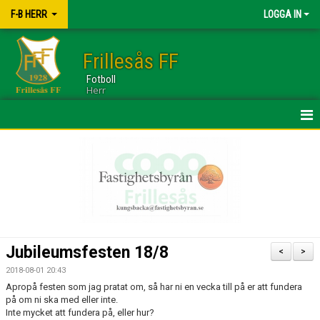
F-B HERR
LOGGA IN
Frillesås FF
Fotboll
Herr
HEM
TRUPPEN
NYHETER
KALENDER
Jubileumsfesten 18/8
<
>
BILDGALLERI
2018-08-01 20:43
Apropå festen som jag pratat om, så har ni en vecka till på er att fundera
DOKUMENT
på om ni ska med eller inte.
Inte mycket att fundera på, eller hur?