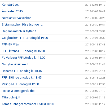
Konstgräset!
2015-12-03 19:12
Årsfesten 2015.
2015-11-08 20:49
Nu vilar vi i två veckor
2015-10-05 20:28
Sista matchen för säsongen...
2015-09-30 19:54
Dagens match är flyttad !
2015-09-24 05:39
Galgbacken -FFF torsdag kl.19:00
2015-09-21 20:39
FFF -BK Viljan
2015-09-18 17:41
FFF -Ätrans FF. Söndag kl.15:00
2015-09-08 18:12
Fc Varberg-FFF Lördag kl. 15:00
2015-09-03 19:44
Nu fyller vi läktaren!
2015-08-26 21:44
Bänared-FFF onsdag kl.18:45
2015-08-23 21:14
FFF -Slöinge onsdag kl.18:45
2015-08-16 22:23
Valinge-FFF lördag kl.12:00
2015-08-11 17:53
Här är vi som gjorde det!
2015-08-09 21:15
Titta och njut!
2015-08-09 21:13
Tomas Enhager föreläser 17/8 kl.18:30
2015-08-08 11:17