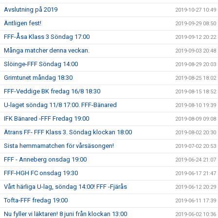
Avslutning på 2019
2019-10-27 10:49
Äntligen fest!
2019-09-29 08:50
FFF-Åsa Klass 3 Söndag 17:00
2019-09-12 20:22
Många matcher denna veckan.
2019-09-03 20:48
Slöinge-FFF Söndag 14:00
2019-08-29 20:03
Grimtunet måndag 18:30
2019-08-25 18:02
FFF-Veddige BK fredag 16/8 18:30
2019-08-15 18:52
U-laget söndag 11/8 17:00. FFF-Bänared
2019-08-10 19:39
IFK Bänared -FFF Fredag 19:00
2019-08-09 09:08
Ätrans FF- FFF Klass 3. Söndag klockan 18:00
2019-08-02 20:30
Sista hemmamatchen för vårsäsongen!
2019-07-02 20:53
FFF - Anneberg onsdag 19:00
2019-06-24 21:07
FFF-HGH FC onsdag 19:30
2019-06-17 21:47
Vårt härliga U-lag, söndag 14:00! FFF -Fjärås
2019-06-12 20:29
Tofta-FFF fredag 19:00
2019-06-11 17:39
Nu fyller vi läktaren! 8 juni från klockan 13:00
2019-06-02 10:36