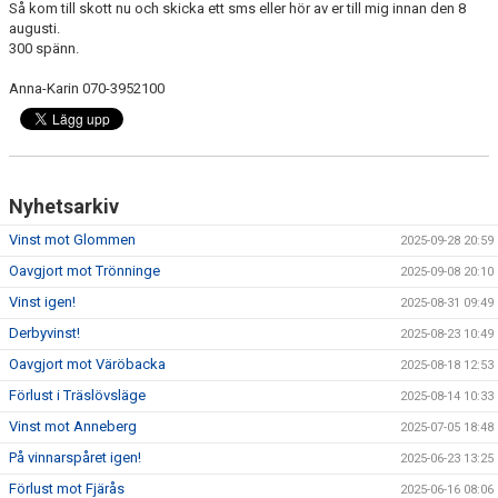
Så kom till skott nu och skicka ett sms eller hör av er till mig innan den 8
KONTAKT
augusti.
300 spänn.
MATCHER
Anna-Karin 070-3952100
MARATONTABELL
Nyhetsarkiv
SPELARRÅDET
Vinst mot Glommen
2025-09-28 20:59
Oavgjort mot Trönninge
2025-09-08 20:10
Vinst igen!
2025-08-31 09:49
Derbyvinst!
2025-08-23 10:49
Oavgjort mot Väröbacka
2025-08-18 12:53
Förlust i Träslövsläge
2025-08-14 10:33
Vinst mot Anneberg
2025-07-05 18:48
På vinnarspåret igen!
2025-06-23 13:25
Förlust mot Fjärås
2025-06-16 08:06