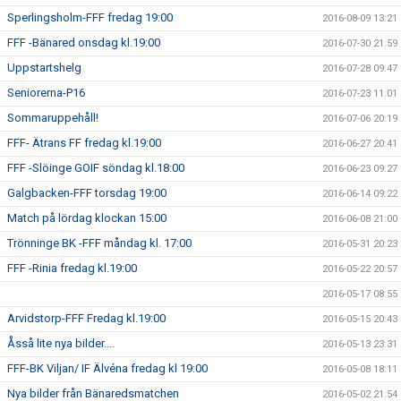
Sperlingsholm-FFF fredag 19:00
2016-08-09 13:21
FFF -Bänared onsdag kl.19:00
2016-07-30 21:59
Uppstartshelg
2016-07-28 09:47
Seniorerna-P16
2016-07-23 11:01
Sommaruppehåll!
2016-07-06 20:19
FFF- Ätrans FF fredag kl.19:00
2016-06-27 20:41
FFF -Slöinge GOIF söndag kl.18:00
2016-06-23 09:27
Galgbacken-FFF torsdag 19:00
2016-06-14 09:22
Match på lördag klockan 15:00
2016-06-08 21:00
Trönninge BK -FFF måndag kl. 17:00
2016-05-31 20:23
FFF -Rinia fredag kl.19:00
2016-05-22 20:57
2016-05-17 08:55
Arvidstorp-FFF Fredag kl.19:00
2016-05-15 20:43
Åsså lite nya bilder....
2016-05-13 23:31
FFF-BK Viljan/ IF Älvéna fredag kl 19:00
2016-05-08 18:11
Nya bilder från Bänaredsmatchen
2016-05-02 21:54