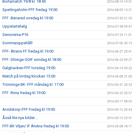
Bortamatch 19/8 kl. 18:45
2016-08-14 19:51
Sperlingsholm-FFF fredag 19:00
2016-08-09 13:21
FFF -Bänared onsdag kl.19:00
2016-07-30 21:59
Uppstartshelg
2016-07-28 09:47
Seniorerna-P16
2016-07-23 11:01
Sommaruppehåll!
2016-07-06 20:19
FFF- Ätrans FF fredag kl.19:00
2016-06-27 20:41
FFF -Slöinge GOIF söndag kl.18:00
2016-06-23 09:27
Galgbacken-FFF torsdag 19:00
2016-06-14 09:22
Match på lördag klockan 15:00
2016-06-08 21:00
Trönninge BK -FFF måndag kl. 17:00
2016-05-31 20:23
FFF -Rinia fredag kl.19:00
2016-05-22 20:57
2016-05-17 08:55
Arvidstorp-FFF Fredag kl.19:00
2016-05-15 20:43
Åsså lite nya bilder....
2016-05-13 23:31
FFF-BK Viljan/ IF Älvéna fredag kl 19:00
2016-05-08 18:11