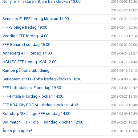
Nu fyller vi läktaren! 8 juni från klockan 13:00
2019-06-02 10:36
2019-05-22 19:02
Sennans IF- FFF lördag klockan 14:00
2019-05-21 20:22
FFF-Slöinge fredag 19:00
2019-05-14 20:36
Veddige-FFF lördag 14:00
2019-05-10 19:14
FFF-Bänared söndag 16:00
2019-05-01 20:06
Anneberg -FFF lördag 14:00
2019-04-24 21:27
HGH FC-FFF fredag 19/4 12:00
2019-04-17 21:44
Ramon på tränarutbildning!
2019-04-16 21:13
Seriepremiär FFF-Tofta fredag klockan 18:30
2019-04-09 20:46
FFF-Löftadalens IF onsdag 19:30
2019-04-02 20:42
FFF-Fritsla IF lördag klockan 14:00
2019-03-27 19:35
FFF-KBA CIty FC DM. Lördag klockan 14:15
2019-03-16 10:48
Rolfstorp/Skällinge-FFF söndag 14:00
2019-03-09 10:39
DM match FFF - Tölö IF söndag klockan 12:00
2019-02-27 19:22
Årets pristagare!
2018-10-14 15:09