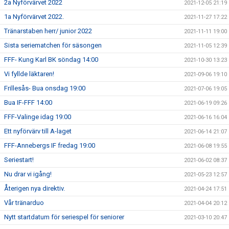
2a Nyförvärvet 2022
2021-12-05 21:19
1a Nyförvärvet 2022.
2021-11-27 17:22
Tränarstaben herr/ junior 2022
2021-11-11 19:00
Sista seriematchen för säsongen
2021-11-05 12:39
FFF- Kung Karl BK söndag 14:00
2021-10-30 13:23
Vi fyllde läktaren!
2021-09-06 19:10
Frillesås- Bua onsdag 19:00
2021-07-06 19:05
Bua IF-FFF 14:00
2021-06-19 09:26
FFF-Valinge idag 19:00
2021-06-16 16:04
Ett nyförvärv till A-laget
2021-06-14 21:07
FFF-Annebergs IF fredag 19:00
2021-06-08 19:55
Seriestart!
2021-06-02 08:37
Nu drar vi igång!
2021-05-23 12:57
Återigen nya direktiv.
2021-04-24 17:51
Vår tränarduo
2021-04-04 20:12
Nytt startdatum för seriespel för seniorer
2021-03-10 20:47