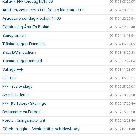
Kullavik-FFF torsdag kl.19:00
2015-05-03 22:05
Ätrafors/Vessigebro-FFF fredag klockan 17:00
2015-04-28 16:37
Arvidstorp söndag klockan 14:00
2015-04-22 20:54
Extraträning Åsa IFs B-plan
2015-04-22 10:48
Seriepremiär!
2015-04-16 18:54
Träningsläger i Danmark
2015-04-06 18:05
Sista DM matchen?
2015-03-18 20:38
Träningsläger Danmark
2015-03-12 22:04
Valinge-FFF
2015-03-11 21:05
FFF-Bua
2015-03-05 15:21
FFF-Träslövsläge
2015-02-25 20:03
Spana in detta!
2015-02-18 18:58
FFF- Rolfstorp/ Skällinge
2015-02-17 20:49
Bortamatchen Fotboll
2015-02-15 16:28
Första träningsmatchen!
2015-02-12 21:40
Göteborgsgirot, Sverigelotter och Newbody.
2015-02-07 11:48