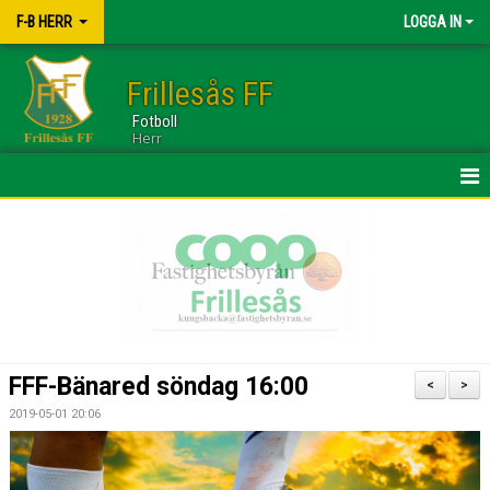
F-B HERR
LOGGA IN
Frillesås FF
Fotboll
Herr
HEM
TRUPPEN
NYHETER
KALENDER
FFF-Bänared söndag 16:00
<
>
BILDGALLERI
2019-05-01 20:06
DOKUMENT