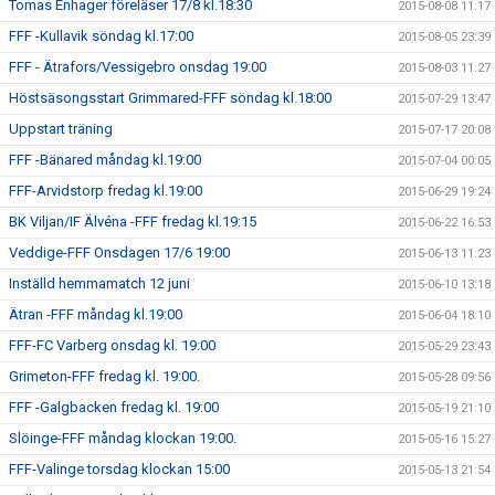
Tomas Enhager föreläser 17/8 kl.18:30
2015-08-08 11:17
FFF -Kullavik söndag kl.17:00
2015-08-05 23:39
FFF - Ätrafors/Vessigebro onsdag 19:00
2015-08-03 11:27
Höstsäsongsstart Grimmared-FFF söndag kl.18:00
2015-07-29 13:47
Uppstart träning
2015-07-17 20:08
FFF -Bänared måndag kl.19:00
2015-07-04 00:05
FFF-Arvidstorp fredag kl.19:00
2015-06-29 19:24
BK Viljan/IF Älvéna -FFF fredag kl.19:15
2015-06-22 16:53
Veddige-FFF Onsdagen 17/6 19:00
2015-06-13 11:23
Inställd hemmamatch 12 juni
2015-06-10 13:18
Ätran -FFF måndag kl.19:00
2015-06-04 18:10
FFF-FC Varberg onsdag kl. 19:00
2015-05-29 23:43
Grimeton-FFF fredag kl. 19:00.
2015-05-28 09:56
FFF -Galgbacken fredag kl. 19:00
2015-05-19 21:10
Slöinge-FFF måndag klockan 19:00.
2015-05-16 15:27
FFF-Valinge torsdag klockan 15:00
2015-05-13 21:54