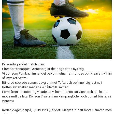
KONTAKT
MATCHER
MARATONTABELL
SPELARRÅDET
På söndag är det match igen.
Efter bottennappet i Anneberg är det dags att ta nya tag.
Vi gör som Pumba, lämnar det bakomflutna framför oss och visar att vi kan
så mycket bättre.
Bänared spelade senast oavgjort mot Tofta och befinner sig just nu i
botten av tabellen medans vi håller till i mitten.
Förra årets höstsäsong visade att vi har potential att vinna och spela bra
mot samtliga lag i Divison 7 så ta fram kämparglöden och gör ert bästa, så
vinner vi.
Redan dagen därpå, 6/5 kl.19:00, är det U-lagets tur att möta Bänared men