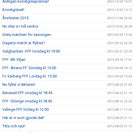
Äntligen konstgräspremiär!
2015-12-09 19:07
Konstgräset!
2015-12-03 19:12
Årsfesten 2015.
2015-11-08 20:49
Nu vilar vi i två veckor
2015-10-05 20:28
Sista matchen för säsongen...
2015-09-30 19:54
Dagens match är flyttad !
2015-09-24 05:39
Galgbacken -FFF torsdag kl.19:00
2015-09-21 20:39
FFF -BK Viljan
2015-09-18 17:41
FFF -Ätrans FF. Söndag kl.15:00
2015-09-08 18:12
Fc Varberg-FFF Lördag kl. 15:00
2015-09-03 19:44
Nu fyller vi läktaren!
2015-08-26 21:44
Bänared-FFF onsdag kl.18:45
2015-08-23 21:14
FFF -Slöinge onsdag kl.18:45
2015-08-16 22:23
Valinge-FFF lördag kl.12:00
2015-08-11 17:53
Här är vi som gjorde det!
2015-08-09 21:15
Titta och njut!
2015-08-09 21:13