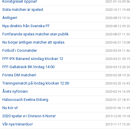
Konstgräset öppnar!
2021-01-16 09:36
Sista matchen är spelad.
2020-10-11 19:48
Äntligen!
2020-08-15 19:16
Nya direktiv från Svenska FF
2020-08-12 09:25
Fortfarande spelas matcher utan publik
2020-08-07 11:55
Nu börjar äntligen matcher att spelas.
2020-06-21 13:08
Fotboll i Coronatider
2020-03-29 11:46
FFF-IFK Bänared söndag klockan 12
2020-03-21 09:19
FFF-Galtabäck BK lördag 14:00
2020-03-13 20:24
Första DM matchen!
2020-02-28 19:26
Träningsmatch på lördag klockan 12:00
2020-02-20 16:43
Årets nyförvärv
2020-02-16 16:09
Hälsocoach Evelina Enberg
2020-01-27 18:31
Nu kör vi!
2020-01-06 11:49
2020 spelar vi i Division 6 Norra!
2019-12-05 19:18
Vår nya tränarduo!
2019-11-17 15:50