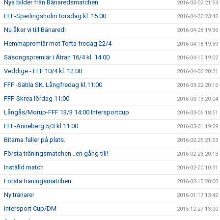
Nya bilder från Bänaredsmatchen
2016-05-02 21:54
FFF-Sperlingsholm torsdag kl. 15:00
2016-04-30 23:42
Nu åker vi till Bänared!
2016-04-28 19:36
Hemmapremiär mot Tofta fredag 22/4
2016-04-18 19:39
Säsongspremiär i Ätran 16/4 kl. 14:00
2016-04-10 19:02
Veddige - FFF 10/4 kl. 12:00
2016-04-06 20:31
FFF -Sätila SK. Långfredag kl.11:00
2016-03-22 20:16
FFF-Skrea lördag 11:00
2016-03-13 20:04
Långås/Morup-FFF 13/3 14:00 Intersportcup
2016-03-06 18:51
FFF-Anneberg 5/3 kl.11:00
2016-03-01 19:29
Bitarna faller på plats.
2016-02-25 21:53
Första träningsmatchen...en gång till!
2016-02-23 20:13
Inställd match
2016-02-20 10:31
Första träningsmatchen.
2016-02-15 20:00
Ny tränare!
2016-01-17 13:42
Intersport Cup/DM
2015-12-27 13:00