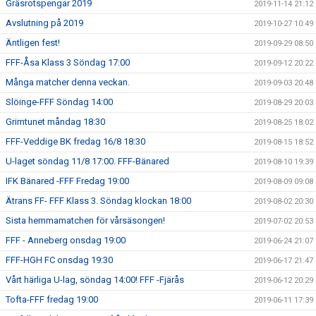
Gräsrotspengar 2019
2019-11-14 21:12
Avslutning på 2019
2019-10-27 10:49
Äntligen fest!
2019-09-29 08:50
FFF-Åsa Klass 3 Söndag 17:00
2019-09-12 20:22
Många matcher denna veckan.
2019-09-03 20:48
Slöinge-FFF Söndag 14:00
2019-08-29 20:03
Grimtunet måndag 18:30
2019-08-25 18:02
FFF-Veddige BK fredag 16/8 18:30
2019-08-15 18:52
U-laget söndag 11/8 17:00. FFF-Bänared
2019-08-10 19:39
IFK Bänared -FFF Fredag 19:00
2019-08-09 09:08
Ätrans FF- FFF Klass 3. Söndag klockan 18:00
2019-08-02 20:30
Sista hemmamatchen för vårsäsongen!
2019-07-02 20:53
FFF - Anneberg onsdag 19:00
2019-06-24 21:07
FFF-HGH FC onsdag 19:30
2019-06-17 21:47
Vårt härliga U-lag, söndag 14:00! FFF -Fjärås
2019-06-12 20:29
Tofta-FFF fredag 19:00
2019-06-11 17:39