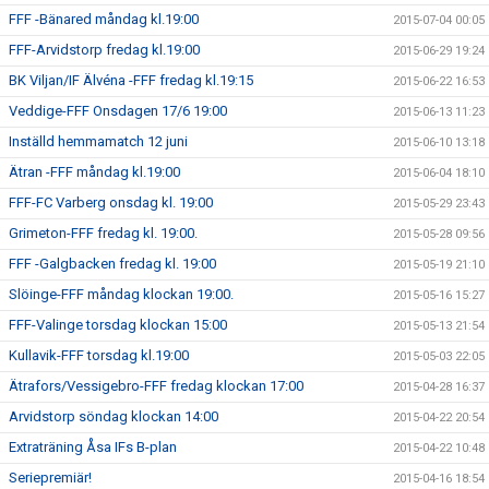
FFF -Bänared måndag kl.19:00
2015-07-04 00:05
FFF-Arvidstorp fredag kl.19:00
2015-06-29 19:24
BK Viljan/IF Älvéna -FFF fredag kl.19:15
2015-06-22 16:53
Veddige-FFF Onsdagen 17/6 19:00
2015-06-13 11:23
Inställd hemmamatch 12 juni
2015-06-10 13:18
Ätran -FFF måndag kl.19:00
2015-06-04 18:10
FFF-FC Varberg onsdag kl. 19:00
2015-05-29 23:43
Grimeton-FFF fredag kl. 19:00.
2015-05-28 09:56
FFF -Galgbacken fredag kl. 19:00
2015-05-19 21:10
Slöinge-FFF måndag klockan 19:00.
2015-05-16 15:27
FFF-Valinge torsdag klockan 15:00
2015-05-13 21:54
Kullavik-FFF torsdag kl.19:00
2015-05-03 22:05
Ätrafors/Vessigebro-FFF fredag klockan 17:00
2015-04-28 16:37
Arvidstorp söndag klockan 14:00
2015-04-22 20:54
Extraträning Åsa IFs B-plan
2015-04-22 10:48
Seriepremiär!
2015-04-16 18:54