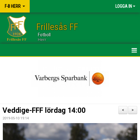
F-B HERR
LOGGA IN
Frillesås FF
Fotboll
Herr
HEM
TRUPPEN
NYHETER
KALENDER
Veddige-FFF lördag 14:00
<
>
BILDGALLERI
2019-05-10 19:14
DOKUMENT