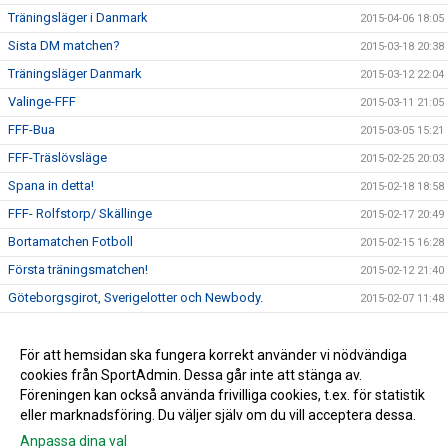
Träningsläger i Danmark
2015-04-06 18:05
Sista DM matchen?
2015-03-18 20:38
Träningsläger Danmark
2015-03-12 22:04
Valinge-FFF
2015-03-11 21:05
FFF-Bua
2015-03-05 15:21
FFF-Träslövsläge
2015-02-25 20:03
Spana in detta!
2015-02-18 18:58
FFF- Rolfstorp/ Skällinge
2015-02-17 20:49
Bortamatchen Fotboll
2015-02-15 16:28
Första träningsmatchen!
2015-02-12 21:40
Göteborgsgirot, Sverigelotter och Newbody.
2015-02-07 11:48
Årsmöte 2015
2015-02-07 10:18
Spelarmöte
För att hemsidan ska fungera korrekt använder vi nödvändiga
2015-01-31 12:22
cookies från SportAdmin. Dessa går inte att stänga av.
En alldeles ny hemsida!
2015-01-28 17:33
Föreningen kan också använda frivilliga cookies, t.ex. för statistik
eller marknadsföring. Du väljer själv om du vill acceptera dessa.
Anpassa dina val