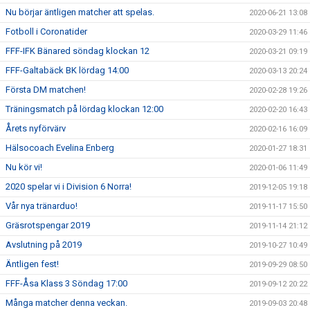
Nu börjar äntligen matcher att spelas.
2020-06-21 13:08
Fotboll i Coronatider
2020-03-29 11:46
FFF-IFK Bänared söndag klockan 12
2020-03-21 09:19
FFF-Galtabäck BK lördag 14:00
2020-03-13 20:24
Första DM matchen!
2020-02-28 19:26
Träningsmatch på lördag klockan 12:00
2020-02-20 16:43
Årets nyförvärv
2020-02-16 16:09
Hälsocoach Evelina Enberg
2020-01-27 18:31
Nu kör vi!
2020-01-06 11:49
2020 spelar vi i Division 6 Norra!
2019-12-05 19:18
Vår nya tränarduo!
2019-11-17 15:50
Gräsrotspengar 2019
2019-11-14 21:12
Avslutning på 2019
2019-10-27 10:49
Äntligen fest!
2019-09-29 08:50
FFF-Åsa Klass 3 Söndag 17:00
2019-09-12 20:22
Många matcher denna veckan.
2019-09-03 20:48