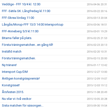
Veddige - FFF 10/4 kl. 12:00
2016-04-06 20:31
FFF -Sätila SK. Långfredag kl.11:00
2016-03-22 20:16
FFF-Skrea lördag 11:00
2016-03-13 20:04
Långås/Morup-FFF 13/3 14:00 Intersportcup
2016-03-06 18:51
FFF-Anneberg 5/3 kl.11:00
2016-03-01 19:29
Bitarna faller på plats.
2016-02-25 21:53
Första träningsmatchen...en gång till!
2016-02-23 20:13
Inställd match
2016-02-20 10:31
Första träningsmatchen.
2016-02-15 20:00
Ny tränare!
2016-01-17 13:42
Intersport Cup/DM
2015-12-27 13:00
Äntligen konstgräspremiär!
2015-12-09 19:07
Konstgräset!
2015-12-03 19:12
Årsfesten 2015.
2015-11-08 20:49
Nu vilar vi i två veckor
2015-10-05 20:28
Sista matchen för säsongen...
2015-09-30 19:54