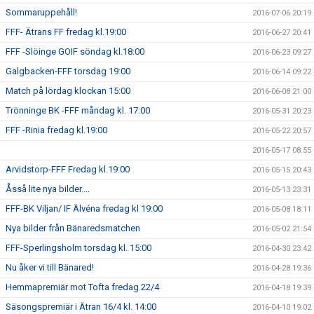
Sommaruppehåll!
2016-07-06 20:19
FFF- Ätrans FF fredag kl.19:00
2016-06-27 20:41
FFF -Slöinge GOIF söndag kl.18:00
2016-06-23 09:27
Galgbacken-FFF torsdag 19:00
2016-06-14 09:22
Match på lördag klockan 15:00
2016-06-08 21:00
Trönninge BK -FFF måndag kl. 17:00
2016-05-31 20:23
FFF -Rinia fredag kl.19:00
2016-05-22 20:57
2016-05-17 08:55
Arvidstorp-FFF Fredag kl.19:00
2016-05-15 20:43
Åsså lite nya bilder....
2016-05-13 23:31
FFF-BK Viljan/ IF Älvéna fredag kl 19:00
2016-05-08 18:11
Nya bilder från Bänaredsmatchen
2016-05-02 21:54
FFF-Sperlingsholm torsdag kl. 15:00
2016-04-30 23:42
Nu åker vi till Bänared!
2016-04-28 19:36
Hemmapremiär mot Tofta fredag 22/4
2016-04-18 19:39
Säsongspremiär i Ätran 16/4 kl. 14:00
2016-04-10 19:02