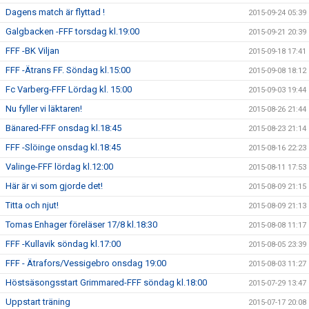
Dagens match är flyttad !
2015-09-24 05:39
Galgbacken -FFF torsdag kl.19:00
2015-09-21 20:39
FFF -BK Viljan
2015-09-18 17:41
FFF -Ätrans FF. Söndag kl.15:00
2015-09-08 18:12
Fc Varberg-FFF Lördag kl. 15:00
2015-09-03 19:44
Nu fyller vi läktaren!
2015-08-26 21:44
Bänared-FFF onsdag kl.18:45
2015-08-23 21:14
FFF -Slöinge onsdag kl.18:45
2015-08-16 22:23
Valinge-FFF lördag kl.12:00
2015-08-11 17:53
Här är vi som gjorde det!
2015-08-09 21:15
Titta och njut!
2015-08-09 21:13
Tomas Enhager föreläser 17/8 kl.18:30
2015-08-08 11:17
FFF -Kullavik söndag kl.17:00
2015-08-05 23:39
FFF - Ätrafors/Vessigebro onsdag 19:00
2015-08-03 11:27
Höstsäsongsstart Grimmared-FFF söndag kl.18:00
2015-07-29 13:47
Uppstart träning
2015-07-17 20:08