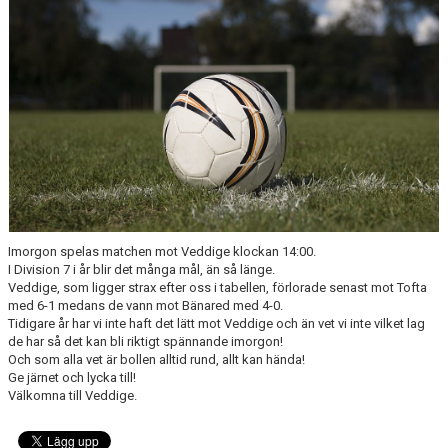
KONTAKT
MATCHER
MARATONTABELL
SPELARRÅDET
Imorgon spelas matchen mot Veddige klockan 14:00.
I Division 7 i år blir det många mål, än så länge.
Veddige, som ligger strax efter oss i tabellen, förlorade senast mot Tofta
med 6-1 medans de vann mot Bänared med 4-0.
Tidigare år har vi inte haft det lätt mot Veddige och än vet vi inte vilket lag
de har så det kan bli riktigt spännande imorgon!
Och som alla vet är bollen alltid rund, allt kan hända!
Ge järnet och lycka till!
Välkomna till Veddige.