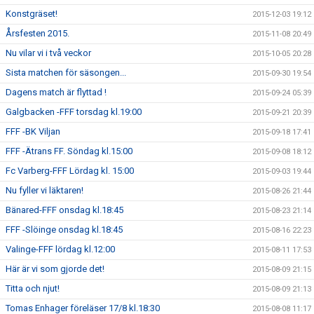
Konstgräset!
2015-12-03 19:12
Årsfesten 2015.
2015-11-08 20:49
Nu vilar vi i två veckor
2015-10-05 20:28
Sista matchen för säsongen...
2015-09-30 19:54
Dagens match är flyttad !
2015-09-24 05:39
Galgbacken -FFF torsdag kl.19:00
2015-09-21 20:39
FFF -BK Viljan
2015-09-18 17:41
FFF -Ätrans FF. Söndag kl.15:00
2015-09-08 18:12
Fc Varberg-FFF Lördag kl. 15:00
2015-09-03 19:44
Nu fyller vi läktaren!
2015-08-26 21:44
Bänared-FFF onsdag kl.18:45
2015-08-23 21:14
FFF -Slöinge onsdag kl.18:45
2015-08-16 22:23
Valinge-FFF lördag kl.12:00
2015-08-11 17:53
Här är vi som gjorde det!
2015-08-09 21:15
Titta och njut!
2015-08-09 21:13
Tomas Enhager föreläser 17/8 kl.18:30
2015-08-08 11:17