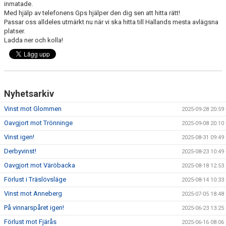
inmatade.
KONTAKT
Med hjälp av telefonens Gps hjälper den dig sen att hitta rätt!
Passar oss alldeles utmärkt nu när vi ska hitta till Hallands mesta avlägsna
MATCHER
platser.
Ladda ner och kolla!
MARATONTABELL
Nyhetsarkiv
SPELARRÅDET
Vinst mot Glommen
2025-09-28 20:59
Oavgjort mot Trönninge
2025-09-08 20:10
Vinst igen!
2025-08-31 09:49
Derbyvinst!
2025-08-23 10:49
Oavgjort mot Väröbacka
2025-08-18 12:53
Förlust i Träslövsläge
2025-08-14 10:33
Vinst mot Anneberg
2025-07-05 18:48
På vinnarspåret igen!
2025-06-23 13:25
Förlust mot Fjärås
2025-06-16 08:06