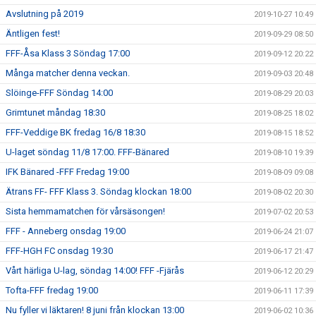
Avslutning på 2019
2019-10-27 10:49
Äntligen fest!
2019-09-29 08:50
FFF-Åsa Klass 3 Söndag 17:00
2019-09-12 20:22
Många matcher denna veckan.
2019-09-03 20:48
Slöinge-FFF Söndag 14:00
2019-08-29 20:03
Grimtunet måndag 18:30
2019-08-25 18:02
FFF-Veddige BK fredag 16/8 18:30
2019-08-15 18:52
U-laget söndag 11/8 17:00. FFF-Bänared
2019-08-10 19:39
IFK Bänared -FFF Fredag 19:00
2019-08-09 09:08
Ätrans FF- FFF Klass 3. Söndag klockan 18:00
2019-08-02 20:30
Sista hemmamatchen för vårsäsongen!
2019-07-02 20:53
FFF - Anneberg onsdag 19:00
2019-06-24 21:07
FFF-HGH FC onsdag 19:30
2019-06-17 21:47
Vårt härliga U-lag, söndag 14:00! FFF -Fjärås
2019-06-12 20:29
Tofta-FFF fredag 19:00
2019-06-11 17:39
Nu fyller vi läktaren! 8 juni från klockan 13:00
2019-06-02 10:36