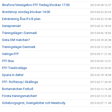
Ätrafors/Vessigebro-FFF fredag klockan 17:00
2015-04-28 16:37
Arvidstorp söndag klockan 14:00
2015-04-22 20:54
Extraträning Åsa IFs B-plan
2015-04-22 10:48
Seriepremiär!
2015-04-16 18:54
Träningsläger i Danmark
2015-04-06 18:05
Sista DM matchen?
2015-03-18 20:38
Träningsläger Danmark
2015-03-12 22:04
Valinge-FFF
2015-03-11 21:05
FFF-Bua
2015-03-05 15:21
FFF-Träslövsläge
2015-02-25 20:03
Spana in detta!
2015-02-18 18:58
FFF- Rolfstorp/ Skällinge
2015-02-17 20:49
Bortamatchen Fotboll
2015-02-15 16:28
Första träningsmatchen!
2015-02-12 21:40
Göteborgsgirot, Sverigelotter och Newbody.
2015-02-07 11:48
Årsmöte 2015
2015-02-07 10:18