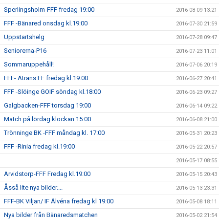
Sperlingsholm-FFF fredag 19:00
2016-08-09 13:21
FFF -Bänared onsdag kl.19:00
2016-07-30 21:59
Uppstartshelg
2016-07-28 09:47
Seniorerna-P16
2016-07-23 11:01
Sommaruppehåll!
2016-07-06 20:19
FFF- Ätrans FF fredag kl.19:00
2016-06-27 20:41
FFF -Slöinge GOIF söndag kl.18:00
2016-06-23 09:27
Galgbacken-FFF torsdag 19:00
2016-06-14 09:22
Match på lördag klockan 15:00
2016-06-08 21:00
Trönninge BK -FFF måndag kl. 17:00
2016-05-31 20:23
FFF -Rinia fredag kl.19:00
2016-05-22 20:57
2016-05-17 08:55
Arvidstorp-FFF Fredag kl.19:00
2016-05-15 20:43
Åsså lite nya bilder....
2016-05-13 23:31
FFF-BK Viljan/ IF Älvéna fredag kl 19:00
2016-05-08 18:11
Nya bilder från Bänaredsmatchen
2016-05-02 21:54