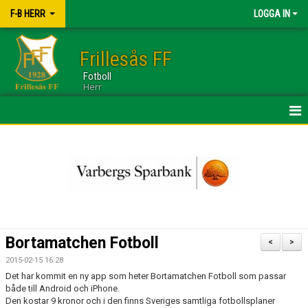
F-B HERR
LOGGA IN
Frillesås FF
Fotboll
Herr
HEM
TRUPPEN
NYHETER
KALENDER
Bortamatchen Fotboll
<
>
BILDGALLERI
2015-02-15 16:28
Det har kommit en ny app som heter Bortamatchen Fotboll som passar
DOKUMENT
både till Android och iPhone.
Den kostar 9 kronor och i den finns Sveriges samtliga fotbollsplaner