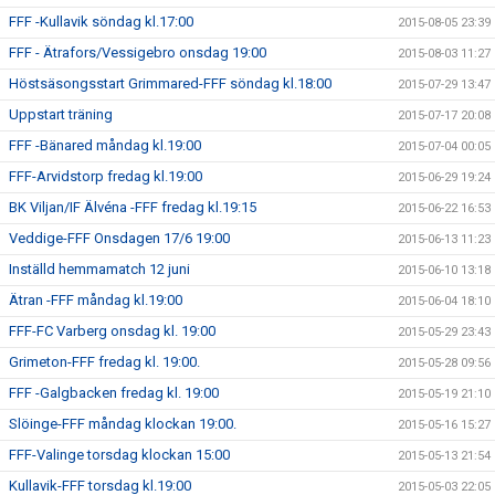
FFF -Kullavik söndag kl.17:00
2015-08-05 23:39
FFF - Ätrafors/Vessigebro onsdag 19:00
2015-08-03 11:27
Höstsäsongsstart Grimmared-FFF söndag kl.18:00
2015-07-29 13:47
Uppstart träning
2015-07-17 20:08
FFF -Bänared måndag kl.19:00
2015-07-04 00:05
FFF-Arvidstorp fredag kl.19:00
2015-06-29 19:24
BK Viljan/IF Älvéna -FFF fredag kl.19:15
2015-06-22 16:53
Veddige-FFF Onsdagen 17/6 19:00
2015-06-13 11:23
Inställd hemmamatch 12 juni
2015-06-10 13:18
Ätran -FFF måndag kl.19:00
2015-06-04 18:10
FFF-FC Varberg onsdag kl. 19:00
2015-05-29 23:43
Grimeton-FFF fredag kl. 19:00.
2015-05-28 09:56
FFF -Galgbacken fredag kl. 19:00
2015-05-19 21:10
Slöinge-FFF måndag klockan 19:00.
2015-05-16 15:27
FFF-Valinge torsdag klockan 15:00
2015-05-13 21:54
Kullavik-FFF torsdag kl.19:00
2015-05-03 22:05