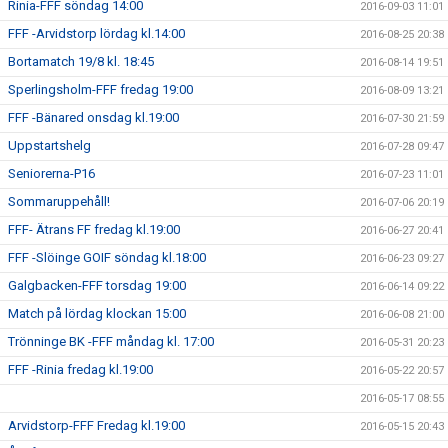
Rinia-FFF söndag 14:00
2016-09-03 11:01
FFF -Arvidstorp lördag kl.14:00
2016-08-25 20:38
Bortamatch 19/8 kl. 18:45
2016-08-14 19:51
Sperlingsholm-FFF fredag 19:00
2016-08-09 13:21
FFF -Bänared onsdag kl.19:00
2016-07-30 21:59
Uppstartshelg
2016-07-28 09:47
Seniorerna-P16
2016-07-23 11:01
Sommaruppehåll!
2016-07-06 20:19
FFF- Ätrans FF fredag kl.19:00
2016-06-27 20:41
FFF -Slöinge GOIF söndag kl.18:00
2016-06-23 09:27
Galgbacken-FFF torsdag 19:00
2016-06-14 09:22
Match på lördag klockan 15:00
2016-06-08 21:00
Trönninge BK -FFF måndag kl. 17:00
2016-05-31 20:23
FFF -Rinia fredag kl.19:00
2016-05-22 20:57
2016-05-17 08:55
Arvidstorp-FFF Fredag kl.19:00
2016-05-15 20:43