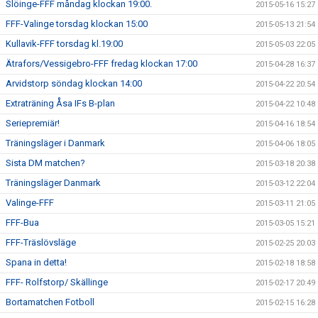
Slöinge-FFF måndag klockan 19:00.
2015-05-16 15:27
FFF-Valinge torsdag klockan 15:00
2015-05-13 21:54
Kullavik-FFF torsdag kl.19:00
2015-05-03 22:05
Ätrafors/Vessigebro-FFF fredag klockan 17:00
2015-04-28 16:37
Arvidstorp söndag klockan 14:00
2015-04-22 20:54
Extraträning Åsa IFs B-plan
2015-04-22 10:48
Seriepremiär!
2015-04-16 18:54
Träningsläger i Danmark
2015-04-06 18:05
Sista DM matchen?
2015-03-18 20:38
Träningsläger Danmark
2015-03-12 22:04
Valinge-FFF
2015-03-11 21:05
FFF-Bua
2015-03-05 15:21
FFF-Träslövsläge
2015-02-25 20:03
Spana in detta!
2015-02-18 18:58
FFF- Rolfstorp/ Skällinge
2015-02-17 20:49
Bortamatchen Fotboll
2015-02-15 16:28