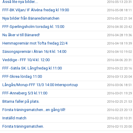
Åsså lite nya bilder....
2016-05-13 23:31
FFF-BK Viljan/ IF Älvéna fredag kl 19:00
2016-05-08 18:11
Nya bilder från Bänaredsmatchen
2016-05-02 21:54
FFF-Sperlingsholm torsdag kl. 15:00
2016-04-30 23:42
Nu åker vi till Bänared!
2016-04-28 19:36
Hemmapremiär mot Tofta fredag 22/4
2016-04-18 19:39
Säsongspremiär i Ätran 16/4 kl. 14:00
2016-04-10 19:02
Veddige - FFF 10/4 kl. 12:00
2016-04-06 20:31
FFF -Sätila SK. Långfredag kl.11:00
2016-03-22 20:16
FFF-Skrea lördag 11:00
2016-03-13 20:04
Långås/Morup-FFF 13/3 14:00 Intersportcup
2016-03-06 18:51
FFF-Anneberg 5/3 kl.11:00
2016-03-01 19:29
Bitarna faller på plats.
2016-02-25 21:53
Första träningsmatchen...en gång till!
2016-02-23 20:13
Inställd match
2016-02-20 10:31
Första träningsmatchen.
2016-02-15 20:00