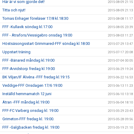
Här är vi som gjorde det!
2015-08-09 21:15
Titta och njut!
2015-08-09 21:13
Tomas Enhager föreläser 17/8 kl.18:30
2015-08-08 11:17
FFF -Kullavik söndag kl.17:00
2015-08-05 23:39
FFF - Ätrafors/Vessigebro onsdag 19:00
2015-08-03 11:27
Höstsäsongsstart Grimmared-FFF söndag kl.18:00
2015-07-29 13:47
Uppstart träning
2015-07-17 20:08
FFF -Bänared måndag kl.19:00
2015-07-04 00:05
FFF-Arvidstorp fredag kl.19:00
2015-06-29 19:24
BK Viljan/IF Älvéna -FFF fredag kl.19:15
2015-06-22 16:53
Veddige-FFF Onsdagen 17/6 19:00
2015-06-13 11:23
Inställd hemmamatch 12 juni
2015-06-10 13:18
Ätran -FFF måndag kl.19:00
2015-06-04 18:10
FFF-FC Varberg onsdag kl. 19:00
2015-05-29 23:43
Grimeton-FFF fredag kl. 19:00.
2015-05-28 09:56
FFF -Galgbacken fredag kl. 19:00
2015-05-19 21:10