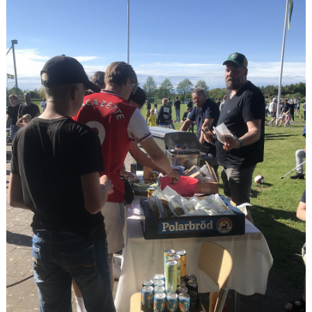
KONTAKT
MATCHER
MARATONTABELL
SPELARRÅDET