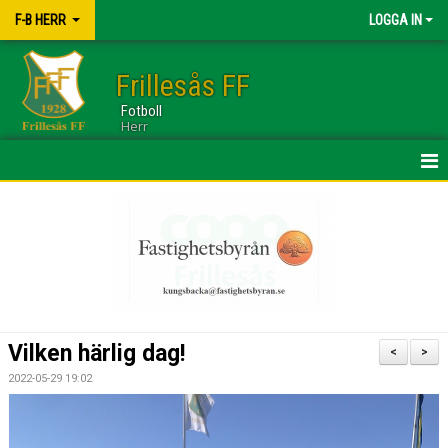
F-B HERR
LOGGA IN
Frillesås FF
Fotboll
Herr
HEM
TRUPPEN
NYHETER
KALENDER
Vilken härlig dag!
<
>
BILDGALLERI
2022-05-29 19:02
DOKUMENT