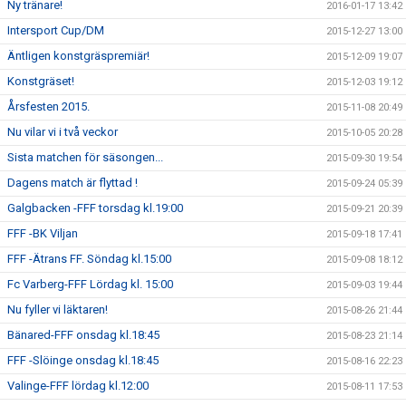
Ny tränare!
2016-01-17 13:42
Intersport Cup/DM
2015-12-27 13:00
Äntligen konstgräspremiär!
2015-12-09 19:07
Konstgräset!
2015-12-03 19:12
Årsfesten 2015.
2015-11-08 20:49
Nu vilar vi i två veckor
2015-10-05 20:28
Sista matchen för säsongen...
2015-09-30 19:54
Dagens match är flyttad !
2015-09-24 05:39
Galgbacken -FFF torsdag kl.19:00
2015-09-21 20:39
FFF -BK Viljan
2015-09-18 17:41
FFF -Ätrans FF. Söndag kl.15:00
2015-09-08 18:12
Fc Varberg-FFF Lördag kl. 15:00
2015-09-03 19:44
Nu fyller vi läktaren!
2015-08-26 21:44
Bänared-FFF onsdag kl.18:45
2015-08-23 21:14
FFF -Slöinge onsdag kl.18:45
2015-08-16 22:23
Valinge-FFF lördag kl.12:00
2015-08-11 17:53