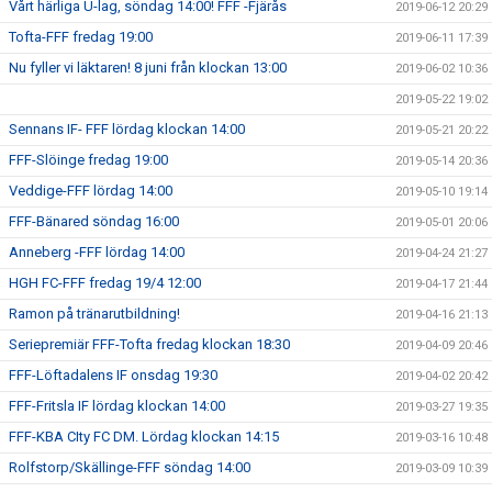
Vårt härliga U-lag, söndag 14:00! FFF -Fjärås
2019-06-12 20:29
Tofta-FFF fredag 19:00
2019-06-11 17:39
Nu fyller vi läktaren! 8 juni från klockan 13:00
2019-06-02 10:36
2019-05-22 19:02
Sennans IF- FFF lördag klockan 14:00
2019-05-21 20:22
FFF-Slöinge fredag 19:00
2019-05-14 20:36
Veddige-FFF lördag 14:00
2019-05-10 19:14
FFF-Bänared söndag 16:00
2019-05-01 20:06
Anneberg -FFF lördag 14:00
2019-04-24 21:27
HGH FC-FFF fredag 19/4 12:00
2019-04-17 21:44
Ramon på tränarutbildning!
2019-04-16 21:13
Seriepremiär FFF-Tofta fredag klockan 18:30
2019-04-09 20:46
FFF-Löftadalens IF onsdag 19:30
2019-04-02 20:42
FFF-Fritsla IF lördag klockan 14:00
2019-03-27 19:35
FFF-KBA CIty FC DM. Lördag klockan 14:15
2019-03-16 10:48
Rolfstorp/Skällinge-FFF söndag 14:00
2019-03-09 10:39