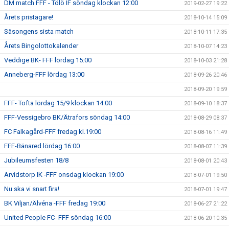
DM match FFF - Tölö IF söndag klockan 12:00
2019-02-27 19:22
Årets pristagare!
2018-10-14 15:09
Säsongens sista match
2018-10-11 17:35
Årets Bingolottokalender
2018-10-07 14:23
Veddige BK- FFF lördag 15:00
2018-10-03 21:28
Anneberg-FFF lördag 13:00
2018-09-26 20:46
2018-09-20 19:59
FFF- Tofta lördag 15/9 klockan 14:00
2018-09-10 18:37
FFF-Vessigebro BK/Ätrafors söndag 14:00
2018-08-29 08:37
FC Falkagård-FFF fredag kl.19:00
2018-08-16 11:49
FFF-Bänared lördag 16:00
2018-08-07 11:39
Jubileumsfesten 18/8
2018-08-01 20:43
Arvidstorp IK -FFF onsdag klockan 19:00
2018-07-01 19:50
Nu ska vi snart fira!
2018-07-01 19:47
BK Viljan/Älvéna -FFF fredag 19:00
2018-06-27 21:22
United People FC- FFF söndag 16:00
2018-06-20 10:35