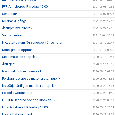
FFF-Annebergs IF fredag 19:00
2021-06-08 19:55
Seriestart!
2021-06-02 08:37
Nu drar vi igång!
2021-05-23 12:57
Återigen nya direktiv.
2021-04-24 17:51
Vår tränarduo
2021-04-04 20:12
Nytt startdatum för seriespel för seniorer
2021-03-10 20:47
Konstgräset öppnar!
2021-01-16 09:36
Sista matchen är spelad.
2020-10-11 19:48
Äntligen!
2020-08-15 19:16
Nya direktiv från Svenska FF
2020-08-12 09:25
Fortfarande spelas matcher utan publik
2020-08-07 11:55
Nu börjar äntligen matcher att spelas.
2020-06-21 13:08
Fotboll i Coronatider
2020-03-29 11:46
FFF-IFK Bänared söndag klockan 12
2020-03-21 09:19
FFF-Galtabäck BK lördag 14:00
2020-03-13 20:24
Första DM matchen!
2020-02-28 19:26