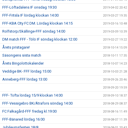
FFF-Löftadalens IF onsdag 19:30
2019-04-02 20:42
FFF-Fritsla IF lördag klockan 14:00
2019-03-27 19:35
FFF-KBA CIty FC DM. Lördag klockan 14:15
2019-03-16 10:48
Rolfstorp/Skällinge-FFF söndag 14:00
2019-03-09 10:39
DM match FFF - Tölö IF söndag klockan 12:00
2019-02-27 19:22
Årets pristagare!
2018-10-14 15:09
Säsongens sista match
2018-10-11 17:35
Årets Bingolottokalender
2018-10-07 14:23
Veddige BK- FFF lördag 15:00
2018-10-03 21:28
Anneberg-FFF lördag 13:00
2018-09-26 20:46
2018-09-20 19:59
FFF- Tofta lördag 15/9 klockan 14:00
2018-09-10 18:37
FFF-Vessigebro BK/Ätrafors söndag 14:00
2018-08-29 08:37
FC Falkagård-FFF fredag kl.19:00
2018-08-16 11:49
FFF-Bänared lördag 16:00
2018-08-07 11:39
Jubileumsfesten 18/8
2018-08-01 20:43