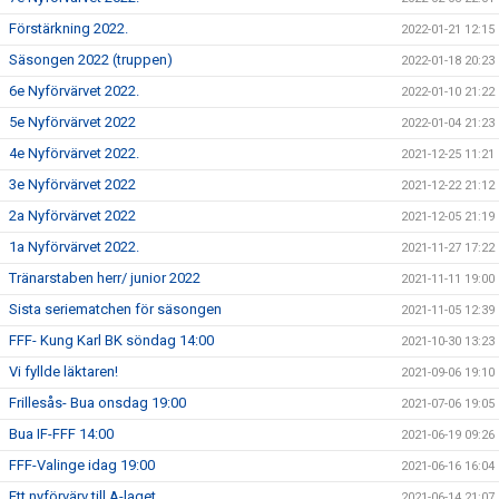
Förstärkning 2022.
2022-01-21 12:15
Säsongen 2022 (truppen)
2022-01-18 20:23
6e Nyförvärvet 2022.
2022-01-10 21:22
5e Nyförvärvet 2022
2022-01-04 21:23
4e Nyförvärvet 2022.
2021-12-25 11:21
3e Nyförvärvet 2022
2021-12-22 21:12
2a Nyförvärvet 2022
2021-12-05 21:19
1a Nyförvärvet 2022.
2021-11-27 17:22
Tränarstaben herr/ junior 2022
2021-11-11 19:00
Sista seriematchen för säsongen
2021-11-05 12:39
FFF- Kung Karl BK söndag 14:00
2021-10-30 13:23
Vi fyllde läktaren!
2021-09-06 19:10
Frillesås- Bua onsdag 19:00
2021-07-06 19:05
Bua IF-FFF 14:00
2021-06-19 09:26
FFF-Valinge idag 19:00
2021-06-16 16:04
Ett nyförvärv till A-laget
2021-06-14 21:07