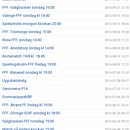
FFF -Galgbacken söndag 16:00
2016-09-21 21:05
Valinge-FFF söndag kl.14:00
2016-09-15 19:03
Spelarmöte imorgon klockan 20:00
2016-09-13 18:05
FFF -Trönninge söndag 15:00
2016-09-06 19:28
Rinia-FFF söndag 14:00
2016-09-03 11:01
FFF -Arvidstorp lördag kl.14:00
2016-08-25 20:38
Bortamatch 19/8 kl. 18:45
2016-08-14 19:51
Sperlingsholm-FFF fredag 19:00
2016-08-09 13:21
FFF -Bänared onsdag kl.19:00
2016-07-30 21:59
Uppstartshelg
2016-07-28 09:47
Seniorerna-P16
2016-07-23 11:01
Sommaruppehåll!
2016-07-06 20:19
FFF- Ätrans FF fredag kl.19:00
2016-06-27 20:41
FFF -Slöinge GOIF söndag kl.18:00
2016-06-23 09:27
Galgbacken-FFF torsdag 19:00
2016-06-14 09:22
Match på lördag klockan 15:00
2016-06-08 21:00