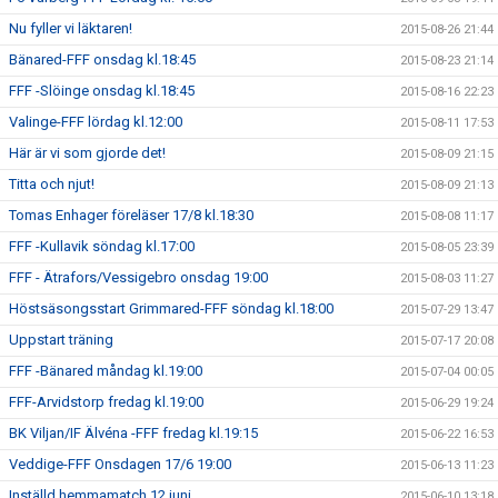
Nu fyller vi läktaren!
2015-08-26 21:44
Bänared-FFF onsdag kl.18:45
2015-08-23 21:14
FFF -Slöinge onsdag kl.18:45
2015-08-16 22:23
Valinge-FFF lördag kl.12:00
2015-08-11 17:53
Här är vi som gjorde det!
2015-08-09 21:15
Titta och njut!
2015-08-09 21:13
Tomas Enhager föreläser 17/8 kl.18:30
2015-08-08 11:17
FFF -Kullavik söndag kl.17:00
2015-08-05 23:39
FFF - Ätrafors/Vessigebro onsdag 19:00
2015-08-03 11:27
Höstsäsongsstart Grimmared-FFF söndag kl.18:00
2015-07-29 13:47
Uppstart träning
2015-07-17 20:08
FFF -Bänared måndag kl.19:00
2015-07-04 00:05
FFF-Arvidstorp fredag kl.19:00
2015-06-29 19:24
BK Viljan/IF Älvéna -FFF fredag kl.19:15
2015-06-22 16:53
Veddige-FFF Onsdagen 17/6 19:00
2015-06-13 11:23
Inställd hemmamatch 12 juni
2015-06-10 13:18