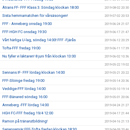
Ätrans FF- FFF Klass 3. Söndag klockan 18:00
2019-08-02 20:30
Sista hemmamatchen för vårsäsongen!
2019-07-02 20:53
FFF - Anneberg onsdag 19:00
2019-06-24 21:07
FFF-HGH FC onsdag 19:30
2019-06-17 21:47
Vårt härliga U-lag, söndag 14:00! FFF -Fjärås
2019-06-12 20:29
Tofta-FFF fredag 19:00
2019-06-11 17:39
Nu fyller vi läktaren! 8 juni från klockan 13:00
2019-06-02 10:36
2019-05-22 19:02
Sennans IF- FFF lördag klockan 14:00
2019-05-21 20:22
FFF-Slöinge fredag 19:00
2019-05-14 20:36
Veddige-FFF lördag 14:00
2019-05-10 19:14
FFF-Bänared söndag 16:00
2019-05-01 20:06
Anneberg -FFF lördag 14:00
2019-04-24 21:27
HGH FC-FFF fredag 19/4 12:00
2019-04-17 21:44
Ramon på tränarutbildning!
2019-04-16 21:13
Seriepremiär FFF-Tofta fredag klockan 18:30
2019-04-09 20:46