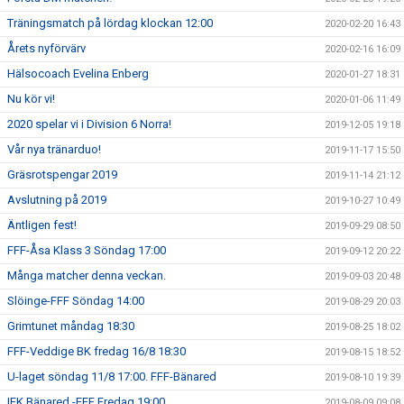
Träningsmatch på lördag klockan 12:00
2020-02-20 16:43
Årets nyförvärv
2020-02-16 16:09
Hälsocoach Evelina Enberg
2020-01-27 18:31
Nu kör vi!
2020-01-06 11:49
2020 spelar vi i Division 6 Norra!
2019-12-05 19:18
Vår nya tränarduo!
2019-11-17 15:50
Gräsrotspengar 2019
2019-11-14 21:12
Avslutning på 2019
2019-10-27 10:49
Äntligen fest!
2019-09-29 08:50
FFF-Åsa Klass 3 Söndag 17:00
2019-09-12 20:22
Många matcher denna veckan.
2019-09-03 20:48
Slöinge-FFF Söndag 14:00
2019-08-29 20:03
Grimtunet måndag 18:30
2019-08-25 18:02
FFF-Veddige BK fredag 16/8 18:30
2019-08-15 18:52
U-laget söndag 11/8 17:00. FFF-Bänared
2019-08-10 19:39
IFK Bänared -FFF Fredag 19:00
2019-08-09 09:08