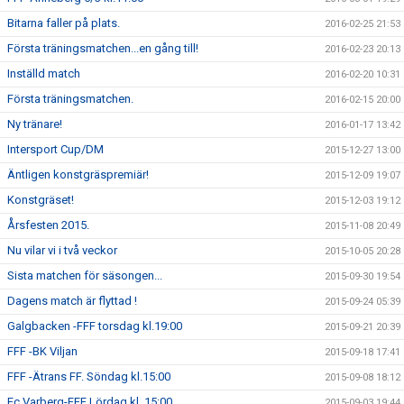
Bitarna faller på plats.
2016-02-25 21:53
Första träningsmatchen...en gång till!
2016-02-23 20:13
Inställd match
2016-02-20 10:31
Första träningsmatchen.
2016-02-15 20:00
Ny tränare!
2016-01-17 13:42
Intersport Cup/DM
2015-12-27 13:00
Äntligen konstgräspremiär!
2015-12-09 19:07
Konstgräset!
2015-12-03 19:12
Årsfesten 2015.
2015-11-08 20:49
Nu vilar vi i två veckor
2015-10-05 20:28
Sista matchen för säsongen...
2015-09-30 19:54
Dagens match är flyttad !
2015-09-24 05:39
Galgbacken -FFF torsdag kl.19:00
2015-09-21 20:39
FFF -BK Viljan
2015-09-18 17:41
FFF -Ätrans FF. Söndag kl.15:00
2015-09-08 18:12
Fc Varberg-FFF Lördag kl. 15:00
2015-09-03 19:44