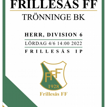
KONTAKT
MATCHER
MARATONTABELL
SPELARRÅDET