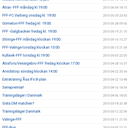
Ätran -FFF måndag kl.19:00
2015-06-04 18:10
FFF-FC Varberg onsdag kl. 19:00
2015-05-29 23:43
Grimeton-FFF fredag kl. 19:00.
2015-05-28 09:56
FFF -Galgbacken fredag kl. 19:00
2015-05-19 21:10
Slöinge-FFF måndag klockan 19:00.
2015-05-16 15:27
FFF-Valinge torsdag klockan 15:00
2015-05-13 21:54
Kullavik-FFF torsdag kl.19:00
2015-05-03 22:05
Ätrafors/Vessigebro-FFF fredag klockan 17:00
2015-04-28 16:37
Arvidstorp söndag klockan 14:00
2015-04-22 20:54
Extraträning Åsa IFs B-plan
2015-04-22 10:48
Seriepremiär!
2015-04-16 18:54
Träningsläger i Danmark
2015-04-06 18:05
Sista DM matchen?
2015-03-18 20:38
Träningsläger Danmark
2015-03-12 22:04
Valinge-FFF
2015-03-11 21:05
FFF-Bua
2015-03-05 15:21