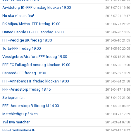
Arvidstorp IK -FFF onsdag klockan 19:00
2018-07-01 19:50
Nu ska vi snart fira!
2018-07-01 19:47
BK Viljan/Älvéna -FFF fredag 19:00
2018-06-27 21:22
United People FC- FFF söndag 16:00
2018-06-20 10:35
FFF-Veddige BK fredag 18:30
2018-06-10 21:05
Tofta-FFF fredag 19:00
2018-05-30 20:05
Vessigebro/Ätrafors-FFF fredag 19:00
2018-05-15 21:36
FFF-FC Falkagård onsdag klockan 19:00
2018-05-06 19:20
Bänared-FFF fredag 18:30
2018-05-02 18:59
FFF-Annebergs IF fredag klockan 19:00
2018-04-24 21:58
FFF -Arvidstorp fredag 18:45
2018-04-17 18:58
Seriepremiär!
2018-04-09 21:00
FFF- Anderstorp B lördag kl.14:00
2018-04-05 06:52
Matchledigt i påsken
2018-03-27 17:39
Två nya matcher
2018-03-24 07:38
FFF-Träslövsläge IF
2018-03-15 18:57