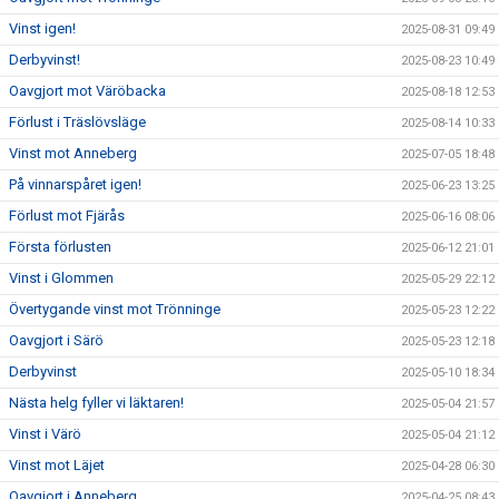
Vinst igen!
2025-08-31 09:49
Derbyvinst!
2025-08-23 10:49
Oavgjort mot Väröbacka
2025-08-18 12:53
Förlust i Träslövsläge
2025-08-14 10:33
Vinst mot Anneberg
2025-07-05 18:48
På vinnarspåret igen!
2025-06-23 13:25
Förlust mot Fjärås
2025-06-16 08:06
Första förlusten
2025-06-12 21:01
Vinst i Glommen
2025-05-29 22:12
Övertygande vinst mot Trönninge
2025-05-23 12:22
Oavgjort i Särö
2025-05-23 12:18
Derbyvinst
2025-05-10 18:34
Nästa helg fyller vi läktaren!
2025-05-04 21:57
Vinst i Värö
2025-05-04 21:12
Vinst mot Läjet
2025-04-28 06:30
Oavgjort i Anneberg
2025-04-25 08:43