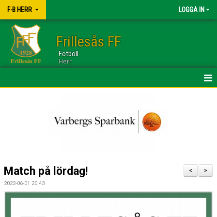
F-B HERR
LOGGA IN
Frillesås FF
Fotboll
Herr
HEM
TRUPPEN
NYHETER
KALENDER
Match på lördag!
<
>
BILDGALLERI
2022-06-01 20:43
DOKUMENT