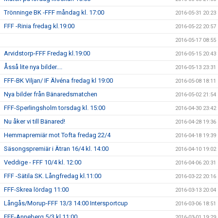
Trönninge BK -FFF måndag kl. 17:00
2016-05-31 20:23
FFF -Rinia fredag kl.19:00
2016-05-22 20:57
2016-05-17 08:55
Arvidstorp-FFF Fredag kl.19:00
2016-05-15 20:43
Åsså lite nya bilder....
2016-05-13 23:31
FFF-BK Viljan/ IF Älvéna fredag kl 19:00
2016-05-08 18:11
Nya bilder från Bänaredsmatchen
2016-05-02 21:54
FFF-Sperlingsholm torsdag kl. 15:00
2016-04-30 23:42
Nu åker vi till Bänared!
2016-04-28 19:36
Hemmapremiär mot Tofta fredag 22/4
2016-04-18 19:39
Säsongspremiär i Ätran 16/4 kl. 14:00
2016-04-10 19:02
Veddige - FFF 10/4 kl. 12:00
2016-04-06 20:31
FFF -Sätila SK. Långfredag kl.11:00
2016-03-22 20:16
FFF-Skrea lördag 11:00
2016-03-13 20:04
Långås/Morup-FFF 13/3 14:00 Intersportcup
2016-03-06 18:51
FFF-Anneberg 5/3 kl.11:00
2016-03-01 19:29