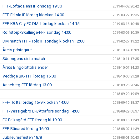
FFF-Löftadalens IF onsdag 19:30
2019-04-02 20:42
FFF-Fritsla IF lördag klockan 14:00
2019-03-27 19:35
FFF-KBA CIty FC DM. Lördag klockan 14:15
2019-03-16 10:48
Rolfstorp/Skällinge-FFF söndag 14:00
2019-03-09 10:39
DM match FFF - Tölö IF söndag klockan 12:00
2019-02-27 19:22
Årets pristagare!
2018-10-14 15:09
Säsongens sista match
2018-10-11 17:35
Årets Bingolottokalender
2018-10-07 14:23
Veddige BK- FFF lördag 15:00
2018-10-03 21:28
Anneberg-FFF lördag 13:00
2018-09-26 20:46
2018-09-20 19:59
FFF- Tofta lördag 15/9 klockan 14:00
2018-09-10 18:37
FFF-Vessigebro BK/Ätrafors söndag 14:00
2018-08-29 08:37
FC Falkagård-FFF fredag kl.19:00
2018-08-16 11:49
FFF-Bänared lördag 16:00
2018-08-07 11:39
Jubileumsfesten 18/8
2018-08-01 20:43