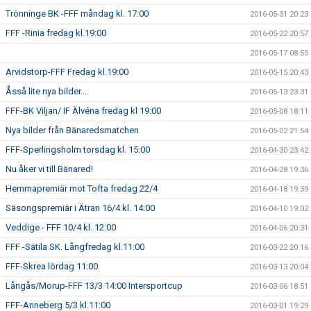
Trönninge BK -FFF måndag kl. 17:00
2016-05-31 20:23
FFF -Rinia fredag kl.19:00
2016-05-22 20:57
2016-05-17 08:55
Arvidstorp-FFF Fredag kl.19:00
2016-05-15 20:43
Åsså lite nya bilder....
2016-05-13 23:31
FFF-BK Viljan/ IF Älvéna fredag kl 19:00
2016-05-08 18:11
Nya bilder från Bänaredsmatchen
2016-05-02 21:54
FFF-Sperlingsholm torsdag kl. 15:00
2016-04-30 23:42
Nu åker vi till Bänared!
2016-04-28 19:36
Hemmapremiär mot Tofta fredag 22/4
2016-04-18 19:39
Säsongspremiär i Ätran 16/4 kl. 14:00
2016-04-10 19:02
Veddige - FFF 10/4 kl. 12:00
2016-04-06 20:31
FFF -Sätila SK. Långfredag kl.11:00
2016-03-22 20:16
FFF-Skrea lördag 11:00
2016-03-13 20:04
Långås/Morup-FFF 13/3 14:00 Intersportcup
2016-03-06 18:51
FFF-Anneberg 5/3 kl.11:00
2016-03-01 19:29