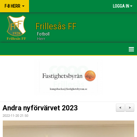
F-B HERR
LOGGA IN
Frillesås FF
Fotboll
Herr
HEM
TRUPPEN
NYHETER
KALENDER
Andra nyförvärvet 2023
<
>
BILDGALLERI
2022-11-20 21:50
DOKUMENT