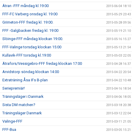
Ätran -FFF måndag kl.19:00
2015-06-04 18:10
FFF-FC Varberg onsdag kl. 19:00
2015-05-29 23:43
Grimeton-FFF fredag kl. 19:00.
2015-05-28 09:56
FFF -Galgbacken fredag kl. 19:00
2015-05-19 21:10
Slöinge-FFF måndag klockan 19:00.
2015-05-16 15:27
FFF-Valinge torsdag klockan 15:00
2015-05-13 21:54
Kullavik-FFF torsdag kl.19:00
2015-05-03 22:05
Ätrafors/Vessigebro-FFF fredag klockan 17:00
2015-04-28 16:37
Arvidstorp söndag klockan 14:00
2015-04-22 20:54
Extraträning Åsa IFs B-plan
2015-04-22 10:48
Seriepremiär!
2015-04-16 18:54
Träningsläger i Danmark
2015-04-06 18:05
Sista DM matchen?
2015-03-18 20:38
Träningsläger Danmark
2015-03-12 22:04
Valinge-FFF
2015-03-11 21:05
FFF-Bua
2015-03-05 15:21