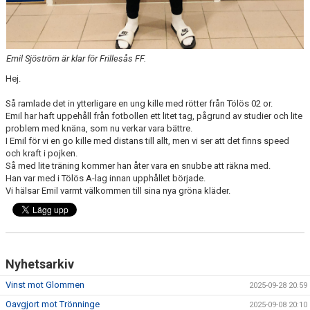
Emil Sjöström är klar för Frillesås FF.
Hej.
Så ramlade det in ytterligare en ung kille med rötter från Tölös 02 or.
Emil har haft uppehåll från fotbollen ett litet tag, pågrund av studier och lite
problem med knäna, som nu verkar vara bättre.
I Emil för vi en go kille med distans till allt, men vi ser att det finns speed
och kraft i pojken.
Så med lite träning kommer han åter vara en snubbe att räkna med.
Han var med i Tölös A-lag innan upphållet började.
Vi hälsar Emil varmt välkommen till sina nya gröna kläder.
Nyhetsarkiv
Vinst mot Glommen
2025-09-28 20:59
Oavgjort mot Trönninge
2025-09-08 20:10