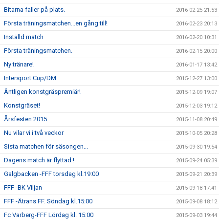
Bitarna faller på plats.
2016-02-25 21:53
Första träningsmatchen...en gång till!
2016-02-23 20:13
Inställd match
2016-02-20 10:31
Första träningsmatchen.
2016-02-15 20:00
Ny tränare!
2016-01-17 13:42
Intersport Cup/DM
2015-12-27 13:00
Äntligen konstgräspremiär!
2015-12-09 19:07
Konstgräset!
2015-12-03 19:12
Årsfesten 2015.
2015-11-08 20:49
Nu vilar vi i två veckor
2015-10-05 20:28
Sista matchen för säsongen...
2015-09-30 19:54
Dagens match är flyttad !
2015-09-24 05:39
Galgbacken -FFF torsdag kl.19:00
2015-09-21 20:39
FFF -BK Viljan
2015-09-18 17:41
FFF -Ätrans FF. Söndag kl.15:00
2015-09-08 18:12
Fc Varberg-FFF Lördag kl. 15:00
2015-09-03 19:44