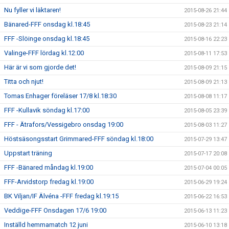
Nu fyller vi läktaren!
2015-08-26 21:44
Bänared-FFF onsdag kl.18:45
2015-08-23 21:14
FFF -Slöinge onsdag kl.18:45
2015-08-16 22:23
Valinge-FFF lördag kl.12:00
2015-08-11 17:53
Här är vi som gjorde det!
2015-08-09 21:15
Titta och njut!
2015-08-09 21:13
Tomas Enhager föreläser 17/8 kl.18:30
2015-08-08 11:17
FFF -Kullavik söndag kl.17:00
2015-08-05 23:39
FFF - Ätrafors/Vessigebro onsdag 19:00
2015-08-03 11:27
Höstsäsongsstart Grimmared-FFF söndag kl.18:00
2015-07-29 13:47
Uppstart träning
2015-07-17 20:08
FFF -Bänared måndag kl.19:00
2015-07-04 00:05
FFF-Arvidstorp fredag kl.19:00
2015-06-29 19:24
BK Viljan/IF Älvéna -FFF fredag kl.19:15
2015-06-22 16:53
Veddige-FFF Onsdagen 17/6 19:00
2015-06-13 11:23
Inställd hemmamatch 12 juni
2015-06-10 13:18