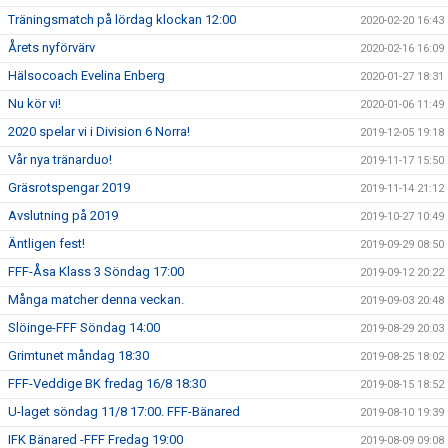
Träningsmatch på lördag klockan 12:00
2020-02-20 16:43
Årets nyförvärv
2020-02-16 16:09
Hälsocoach Evelina Enberg
2020-01-27 18:31
Nu kör vi!
2020-01-06 11:49
2020 spelar vi i Division 6 Norra!
2019-12-05 19:18
Vår nya tränarduo!
2019-11-17 15:50
Gräsrotspengar 2019
2019-11-14 21:12
Avslutning på 2019
2019-10-27 10:49
Äntligen fest!
2019-09-29 08:50
FFF-Åsa Klass 3 Söndag 17:00
2019-09-12 20:22
Många matcher denna veckan.
2019-09-03 20:48
Slöinge-FFF Söndag 14:00
2019-08-29 20:03
Grimtunet måndag 18:30
2019-08-25 18:02
FFF-Veddige BK fredag 16/8 18:30
2019-08-15 18:52
U-laget söndag 11/8 17:00. FFF-Bänared
2019-08-10 19:39
IFK Bänared -FFF Fredag 19:00
2019-08-09 09:08