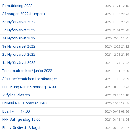
Förstärkning 2022.
2022-01-21 12:15
Säsongen 2022 (truppen)
2022-01-18 20:23
6e Nyförvärvet 2022.
2022-01-10 21:22
5e Nyförvärvet 2022
2022-01-04 21:23
4e Nyförvärvet 2022.
2021-12-25 11:21
3e Nyförvärvet 2022
2021-12-22 21:12
2a Nyförvärvet 2022
2021-12-05 21:19
1a Nyförvärvet 2022.
2021-11-27 17:22
Tränarstaben herr/ junior 2022
2021-11-11 19:00
Sista seriematchen för säsongen
2021-11-05 12:39
FFF- Kung Karl BK söndag 14:00
2021-10-30 13:23
Vi fyllde läktaren!
2021-09-06 19:10
Frillesås- Bua onsdag 19:00
2021-07-06 19:05
Bua IF-FFF 14:00
2021-06-19 09:26
FFF-Valinge idag 19:00
2021-06-16 16:04
Ett nyförvärv till A-laget
2021-06-14 21:07