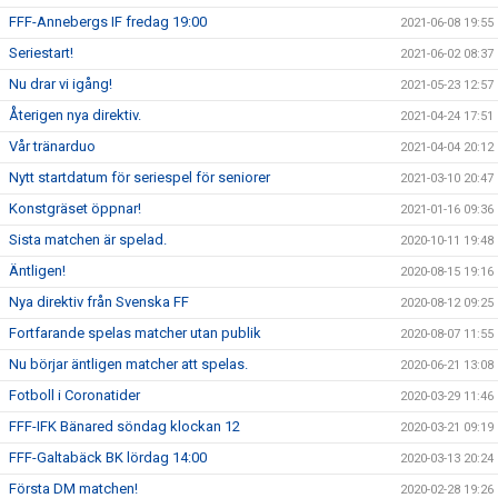
FFF-Annebergs IF fredag 19:00
2021-06-08 19:55
Seriestart!
2021-06-02 08:37
Nu drar vi igång!
2021-05-23 12:57
Återigen nya direktiv.
2021-04-24 17:51
Vår tränarduo
2021-04-04 20:12
Nytt startdatum för seriespel för seniorer
2021-03-10 20:47
Konstgräset öppnar!
2021-01-16 09:36
Sista matchen är spelad.
2020-10-11 19:48
Äntligen!
2020-08-15 19:16
Nya direktiv från Svenska FF
2020-08-12 09:25
Fortfarande spelas matcher utan publik
2020-08-07 11:55
Nu börjar äntligen matcher att spelas.
2020-06-21 13:08
Fotboll i Coronatider
2020-03-29 11:46
FFF-IFK Bänared söndag klockan 12
2020-03-21 09:19
FFF-Galtabäck BK lördag 14:00
2020-03-13 20:24
Första DM matchen!
2020-02-28 19:26