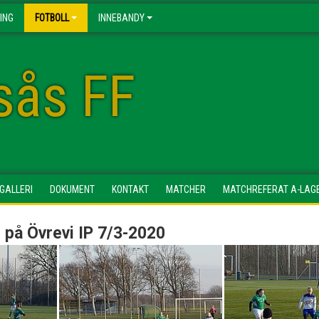
ING
FOTBOLL
INNEBANDY
esås FF
DGALLERI
DOKUMENT
KONTAKT
MATCHER
MATCHREFERAT A-LAG
) på Övrevi IP 7/3-2020