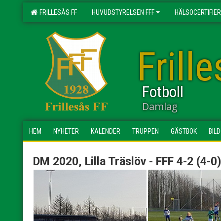
FRILLESÅS FF
HUVUDSTYRELSEN FFF
HÄLSOCERTIFIER
Frill
Fotboll
Damlag
HEM
NYHETER
KALENDER
TRUPPEN
GÄSTBOK
BIL
DM 2020, Lilla Träslöv - FFF 4-2 (4-0