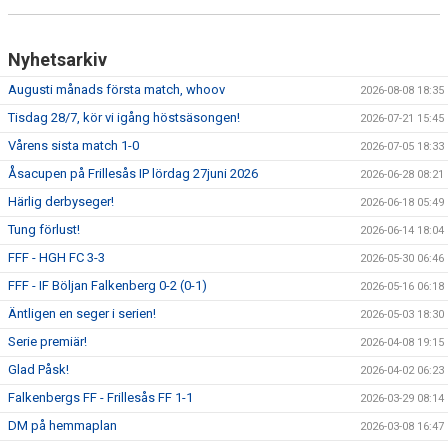
DOKUMENT
KONTAKT
Nyhetsarkiv
Augusti månads första match, whoov
2026-08-08 18:35
MATCHER
Tisdag 28/7, kör vi igång höstsäsongen!
2026-07-21 15:45
MATCHREFERAT A-LAGET
Vårens sista match 1-0
2026-07-05 18:33
Åsacupen på Frillesås IP lördag 27juni 2026
2026-06-28 08:21
MARATON MATCHER
Härlig derbyseger!
2026-06-18 05:49
SPELARRÅDET
Tung förlust!
2026-06-14 18:04
FFF - HGH FC 3-3
2026-05-30 06:46
FFF - IF Böljan Falkenberg 0-2 (0-1)
2026-05-16 06:18
Äntligen en seger i serien!
2026-05-03 18:30
Serie premiär!
2026-04-08 19:15
Glad Påsk!
2026-04-02 06:23
Falkenbergs FF - Frillesås FF 1-1
2026-03-29 08:14
DM på hemmaplan
2026-03-08 16:47