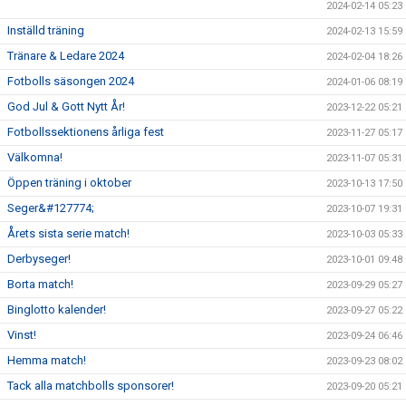
2024-02-14 05:23
Inställd träning
2024-02-13 15:59
Tränare & Ledare 2024
2024-02-04 18:26
Fotbolls säsongen 2024
2024-01-06 08:19
God Jul & Gott Nytt År!
2023-12-22 05:21
Fotbollssektionens årliga fest
2023-11-27 05:17
Välkomna!
2023-11-07 05:31
Öppen träning i oktober
2023-10-13 17:50
Seger&#127774;
2023-10-07 19:31
Årets sista serie match!
2023-10-03 05:33
Derbyseger!
2023-10-01 09:48
Borta match!
2023-09-29 05:27
Binglotto kalender!
2023-09-27 05:22
Vinst!
2023-09-24 06:46
Hemma match!
2023-09-23 08:02
Tack alla matchbolls sponsorer!
2023-09-20 05:21