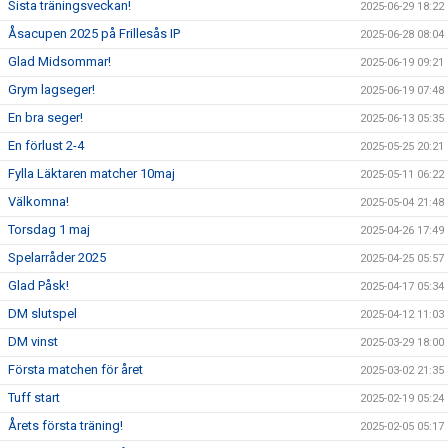
Sista träningsveckan!
2025-06-29 18:22
Åsacupen 2025 på Frillesås IP
2025-06-28 08:04
Glad Midsommar!
2025-06-19 09:21
Grym lagseger!
2025-06-19 07:48
En bra seger!
2025-06-13 05:35
En förlust 2-4
2025-05-25 20:21
Fylla Läktaren matcher 10maj
2025-05-11 06:22
Välkomna!
2025-05-04 21:48
Torsdag 1 maj
2025-04-26 17:49
Spelarråder 2025
2025-04-25 05:57
Glad Påsk!
2025-04-17 05:34
DM slutspel
2025-04-12 11:03
DM vinst
2025-03-29 18:00
Första matchen för året
2025-03-02 21:35
Tuff start
2025-02-19 05:24
Årets första träning!
2025-02-05 05:17