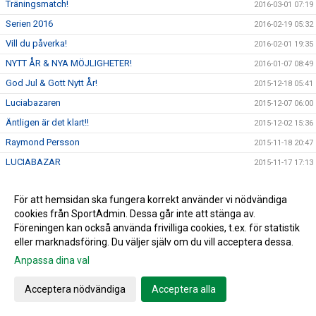
Träningsmatch!
2016-03-01 07:19
Serien 2016
2016-02-19 05:32
Vill du påverka!
2016-02-01 19:35
NYTT ÅR & NYA MÖJLIGHETER!
2016-01-07 08:49
God Jul & Gott Nytt År!
2015-12-18 05:41
Luciabazaren
2015-12-07 06:00
Äntligen är det klart!!
2015-12-02 15:36
Raymond Persson
2015-11-18 20:47
LUCIABAZAR
2015-11-17 17:13
Årets Medlemsfest!
2015-11-08 11:05
För att hemsidan ska fungera korrekt använder vi nödvändiga
Bingolottos Julkalender
2015-10-30 16:18
cookies från SportAdmin. Dessa går inte att stänga av.
12:de SPELAREN
2015-10-28 14:16
Föreningen kan också använda frivilliga cookies, t.ex. för statistik
Landskampen Sverige - Danmark!
eller marknadsföring. Du väljer själv om du vill acceptera dessa.
2015-10-26 15:40
Anpassa dina val
VINTERTRÄNING
2015-10-19 06:42
2015 -----> 2016 söker Tränare!
2015-09-30 15:33
Acceptera nödvändiga
Acceptera alla
På tisdag 29/9 träffas vi kl.18.00
2015-09-24 16:58