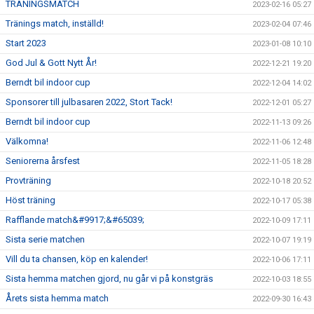
TRÄNINGSMATCH
2023-02-16 05:27
Tränings match, inställd!
2023-02-04 07:46
Start 2023
2023-01-08 10:10
God Jul & Gott Nytt År!
2022-12-21 19:20
Berndt bil indoor cup
2022-12-04 14:02
Sponsorer till julbasaren 2022, Stort Tack!
2022-12-01 05:27
Berndt bil indoor cup
2022-11-13 09:26
Välkomna!
2022-11-06 12:48
Seniorerna årsfest
2022-11-05 18:28
Provträning
2022-10-18 20:52
Höst träning
2022-10-17 05:38
Rafflande match&#9917;&#65039;
2022-10-09 17:11
Sista serie matchen
2022-10-07 19:19
Vill du ta chansen, köp en kalender!
2022-10-06 17:11
Sista hemma matchen gjord, nu går vi på konstgräs
2022-10-03 18:55
Årets sista hemma match
2022-09-30 16:43