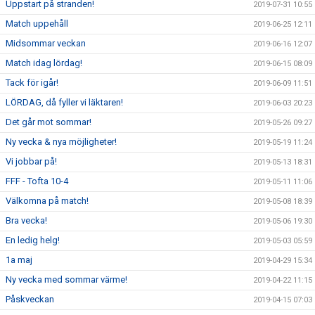
Uppstart på stranden!
2019-07-31 10:55
Match uppehåll
2019-06-25 12:11
Midsommar veckan
2019-06-16 12:07
Match idag lördag!
2019-06-15 08:09
Tack för igår!
2019-06-09 11:51
LÖRDAG, då fyller vi läktaren!
2019-06-03 20:23
Det går mot sommar!
2019-05-26 09:27
Ny vecka & nya möjligheter!
2019-05-19 11:24
Vi jobbar på!
2019-05-13 18:31
FFF - Tofta 10-4
2019-05-11 11:06
Välkomna på match!
2019-05-08 18:39
Bra vecka!
2019-05-06 19:30
En ledig helg!
2019-05-03 05:59
1a maj
2019-04-29 15:34
Ny vecka med sommar värme!
2019-04-22 11:15
Påskveckan
2019-04-15 07:03