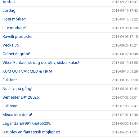
Årsfest
2018-09-20 16:47
Lördag
2018-09-19 17:42
Höst mörker!
2018-09-16 09:22
Lite mörkare!
2018-09-08 10:38
Ravelli produkter
2018-09-03 17:15
Vecka 35
2018-08-26 10:21
Gräset är grönt!
2018-08-22 18:48
Viken Fantastisk dag det blev, sicket kalas!
2018-08-19 13:55
KOM OCH VAR MED & FIRA!
2018-08-13 09:28
Full fart!
2018-08-06 08:30
Nu är vi på gång!
2018-08-01 19:42
Semester &#128526;
2018-07-06 08:01
Juli start
2018-07-03 08:47
Missa inte detta!
2018-07-01 12:40
Laganda &#9917;&#65039;
2018-06-30 11:44
Det blev en fantastisk möjlighet!
2018-06-26 17:27