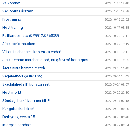
Välkomna!
2022-11-06 12:48
Seniorerna årsfest
2022-11-05 18:28
Provträning
2022-10-18 20:52
Höst träning
2022-10-17 05:38
Rafflande match&#9917;&#65039;
2022-10-09 17:11
Sista serie matchen
2022-10-07 19:19
Vill du ta chansen, köp en kalender!
2022-10-06 17:11
Sista hemma matchen gjord, nu går vi på konstgräs
2022-10-03 18:55
Årets sista hemma match
2022-09-30 16:43
Seger&#9917;&#65039;
2022-09-24 17:43
Skedalaheds IP, konstgräset
2022-09-24 09:57
Höst mörkt
2022-09-22 20:30
Söndag, Lerkil kommer till IP
2022-09-17 07:18
Kungsbacka leken!
2022-09-10 06:30
Derbydax, vecka 35!
2022-08-29 05:40
Imorgon söndag!
2022-08-27 08:54