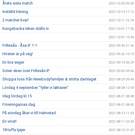
Årets sista match
2021-10-20 05:34
Inställd träning
2021-10-19 17:12
2 matcher kvar!
2021-10-11 16:18
Kungsbacka leken ställs in
2021-10-01 17:30
2021-10-01 15:44
Frillesås - Åsa IF 1-1
2021-09-30 21:56
Hösten är på väg!
2021-09-26 10:13
En bra seger
2021-09-13 05:29
Solen sken över Frillesås IP
2021-09-05 09:46
Shoppa loss från Newbodyfamiljen & stötta damlaget
2021-08-29 09:44
Lördag 4 september "fyller vi läktaren"
2021-08-28 12:59
Idag lördag kl.15
2021-08-21 08:48
Föreningarnas dag
2021-08-21 08:45
På söndag åker vi till Halmstad
2021-08-13 11:43
En vinst!
2021-08-11 22:34
18 tuffa tjejer
2021-08-10 21:47