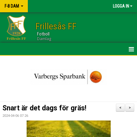
F-B DAM
LOGGA IN
Frillesås FF
Fotboll
Damlag
HEM
NYHETER
KALENDER
TRUPPEN
Snart är det dags för gräs!
<
>
GÄSTBOK
2024-04-06 07:26
BILDGALLERI