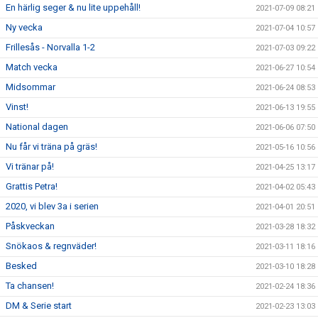
En härlig seger & nu lite uppehåll!
2021-07-09 08:21
Ny vecka
2021-07-04 10:57
Frillesås - Norvalla 1-2
2021-07-03 09:22
Match vecka
2021-06-27 10:54
Midsommar
2021-06-24 08:53
Vinst!
2021-06-13 19:55
National dagen
2021-06-06 07:50
Nu får vi träna på gräs!
2021-05-16 10:56
Vi tränar på!
2021-04-25 13:17
Grattis Petra!
2021-04-02 05:43
2020, vi blev 3a i serien
2021-04-01 20:51
Påskveckan
2021-03-28 18:32
Snökaos & regnväder!
2021-03-11 18:16
Besked
2021-03-10 18:28
Ta chansen!
2021-02-24 18:36
DM & Serie start
2021-02-23 13:03