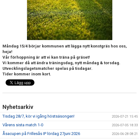
DOKUMENT
KONTAKT
MATCHER
MATCHREFERAT A-LAGET
Måndag 15/4 börjar kommunen att lägga nytt konstgräs hos oss,
heja!
MARATON MATCHER
Vår förhoppning är att vi kan träna på gräset!
Vi kommer då att ändra träningsdag, nytt måndag & torsdag.
Utvecklingslagetsmatcher spelas på tisdagar.
SPELARRÅDET
Tider kommer inom kort.
Nyhetsarkiv
Tisdag 28/7, kör vi igång höstsäsongen!
2026-07-21 15:45
Vårens sista match 1-0
2026-07-05 18:33
Åsacupen på Frillesås IP lördag 27juni 2026
2026-06-28 08:21