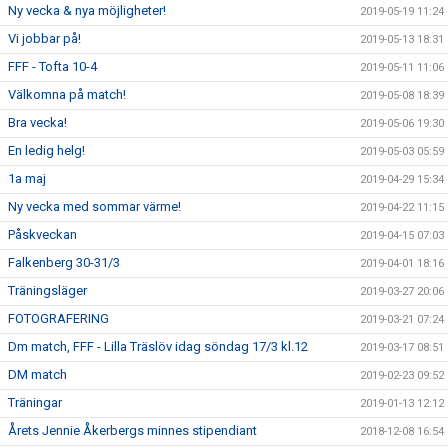
Ny vecka & nya möjligheter!
2019-05-19 11:24
Vi jobbar på!
2019-05-13 18:31
FFF - Tofta 10-4
2019-05-11 11:06
Välkomna på match!
2019-05-08 18:39
Bra vecka!
2019-05-06 19:30
En ledig helg!
2019-05-03 05:59
1a maj
2019-04-29 15:34
Ny vecka med sommar värme!
2019-04-22 11:15
Påskveckan
2019-04-15 07:03
Falkenberg 30-31/3
2019-04-01 18:16
Träningsläger
2019-03-27 20:06
FOTOGRAFERING
2019-03-21 07:24
Dm match, FFF - Lilla Träslöv idag söndag 17/3 kl.12
2019-03-17 08:51
DM match
2019-02-23 09:52
Träningar
2019-01-13 12:12
Årets Jennie Åkerbergs minnes stipendiant
2018-12-08 16:54