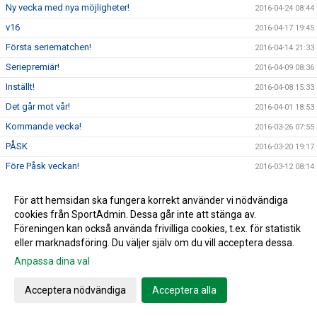
Ny vecka med nya möjligheter!
2016-04-24 08:44
v16
2016-04-17 19:45
Första seriematchen!
2016-04-14 21:33
Seriepremiär!
2016-04-09 08:36
Inställt!
2016-04-08 15:33
Det går mot vår!
2016-04-01 18:53
Kommande vecka!
2016-03-26 07:55
PÅSK
2016-03-20 19:17
Före Påsk veckan!
2016-03-12 08:14
Träningsmatch!
2016-03-01 07:19
För att hemsidan ska fungera korrekt använder vi nödvändiga
Serien 2016
2016-02-19 05:32
cookies från SportAdmin. Dessa går inte att stänga av.
Vill du påverka!
2016-02-01 19:35
Föreningen kan också använda frivilliga cookies, t.ex. för statistik
eller marknadsföring. Du väljer själv om du vill acceptera dessa.
NYTT ÅR & NYA MÖJLIGHETER!
2016-01-07 08:49
Anpassa dina val
God Jul & Gott Nytt År!
2015-12-18 05:41
Luciabazaren
2015-12-07 06:00
Acceptera nödvändiga
Acceptera alla
Äntligen är det klart!!
2015-12-02 15:36