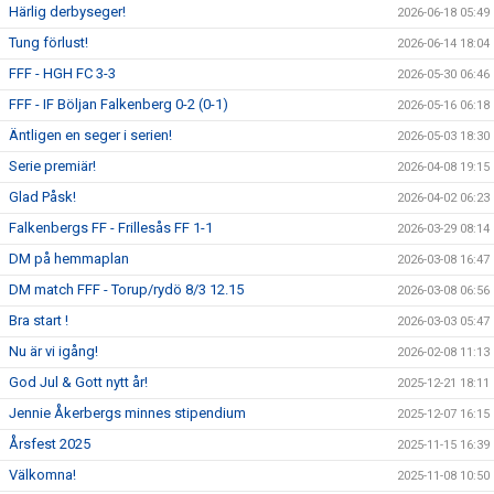
Härlig derbyseger!
2026-06-18 05:49
Tung förlust!
2026-06-14 18:04
FFF - HGH FC 3-3
2026-05-30 06:46
FFF - IF Böljan Falkenberg 0-2 (0-1)
2026-05-16 06:18
Äntligen en seger i serien!
2026-05-03 18:30
Serie premiär!
2026-04-08 19:15
Glad Påsk!
2026-04-02 06:23
Falkenbergs FF - Frillesås FF 1-1
2026-03-29 08:14
DM på hemmaplan
2026-03-08 16:47
DM match FFF - Torup/rydö 8/3 12.15
2026-03-08 06:56
Bra start !
2026-03-03 05:47
Nu är vi igång!
2026-02-08 11:13
God Jul & Gott nytt år!
2025-12-21 18:11
Jennie Åkerbergs minnes stipendium
2025-12-07 16:15
Årsfest 2025
2025-11-15 16:39
Välkomna!
2025-11-08 10:50