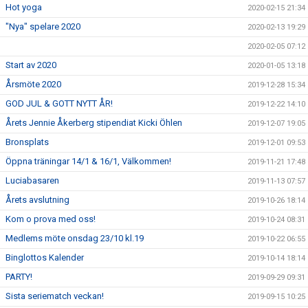
Hot yoga
2020-02-15 21:34
"Nya" spelare 2020
2020-02-13 19:29
2020-02-05 07:12
Start av 2020
2020-01-05 13:18
Årsmöte 2020
2019-12-28 15:34
GOD JUL & GOTT NYTT ÅR!
2019-12-22 14:10
Årets Jennie Åkerberg stipendiat Kicki Öhlen
2019-12-07 19:05
Bronsplats
2019-12-01 09:53
Öppna träningar 14/1 & 16/1, Välkommen!
2019-11-21 17:48
Luciabasaren
2019-11-13 07:57
Årets avslutning
2019-10-26 18:14
Kom o prova med oss!
2019-10-24 08:31
Medlems möte onsdag 23/10 kl.19
2019-10-22 06:55
Binglottos Kalender
2019-10-14 18:14
PARTY!
2019-09-29 09:31
Sista seriematch veckan!
2019-09-15 10:25