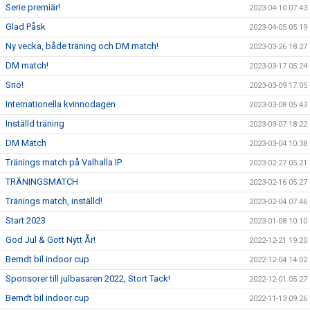
Serie premiär!
2023-04-10 07:43
Glad Påsk
2023-04-05 05:19
Ny vecka, både träning och DM match!
2023-03-26 18:27
DM match!
2023-03-17 05:24
Snö!
2023-03-09 17:05
Internationella kvinnodagen
2023-03-08 05:43
Inställd träning
2023-03-07 18:22
DM Match
2023-03-04 10:38
Tränings match på Valhalla IP
2023-02-27 05:21
TRÄNINGSMATCH
2023-02-16 05:27
Tränings match, inställd!
2023-02-04 07:46
Start 2023
2023-01-08 10:10
God Jul & Gott Nytt År!
2022-12-21 19:20
Berndt bil indoor cup
2022-12-04 14:02
Sponsorer till julbasaren 2022, Stort Tack!
2022-12-01 05:27
Berndt bil indoor cup
2022-11-13 09:26