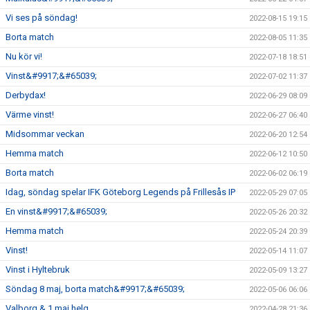
Vi ses på söndag!
2022-08-15 19:15
Borta match
2022-08-05 11:35
Nu kör vi!
2022-07-18 18:51
Vinst&#9917;&#65039;
2022-07-02 11:37
Derbydax!
2022-06-29 08:09
Värme vinst!
2022-06-27 06:40
Midsommar veckan
2022-06-20 12:54
Hemma match
2022-06-12 10:50
Borta match
2022-06-02 06:19
Idag, söndag spelar IFK Göteborg Legends på Frillesås IP
2022-05-29 07:05
En vinst&#9917;&#65039;
2022-05-26 20:32
Hemma match
2022-05-24 20:39
Vinst!
2022-05-14 11:07
Vinst i Hyltebruk
2022-05-09 13:27
Söndag 8 maj, borta match&#9917;&#65039;
2022-05-06 06:06
Valborg & 1 maj helg
2022-04-28 21:36