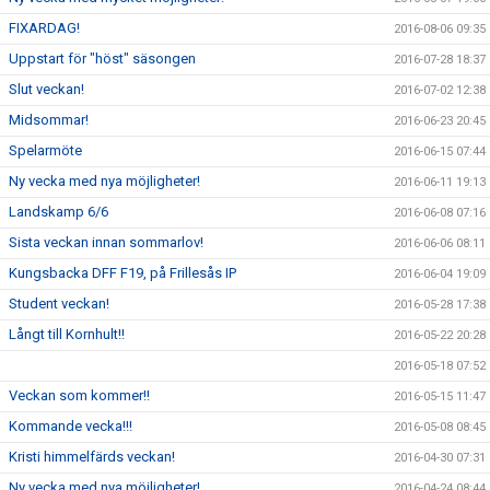
FIXARDAG!
2016-08-06 09:35
Uppstart för "höst" säsongen
2016-07-28 18:37
Slut veckan!
2016-07-02 12:38
Midsommar!
2016-06-23 20:45
Spelarmöte
2016-06-15 07:44
Ny vecka med nya möjligheter!
2016-06-11 19:13
Landskamp 6/6
2016-06-08 07:16
Sista veckan innan sommarlov!
2016-06-06 08:11
Kungsbacka DFF F19, på Frillesås IP
2016-06-04 19:09
Student veckan!
2016-05-28 17:38
Långt till Kornhult!!
2016-05-22 20:28
2016-05-18 07:52
Veckan som kommer!!
2016-05-15 11:47
Kommande vecka!!!
2016-05-08 08:45
Kristi himmelfärds veckan!
2016-04-30 07:31
Ny vecka med nya möjligheter!
2016-04-24 08:44