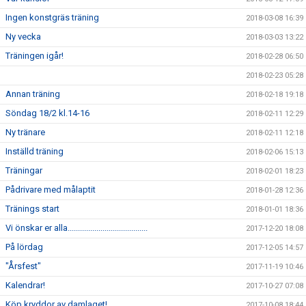
Ingen konstgräs träning
2018-03-08 16:39
Ny vecka
2018-03-03 13:22
Träningen igår!
2018-02-28 06:50
2018-02-23 05:28
Annan träning
2018-02-18 19:18
Söndag 18/2 kl.14-16
2018-02-11 12:29
Ny tränare
2018-02-11 12:18
Inställd träning
2018-02-06 15:13
Träningar
2018-02-01 18:23
Pådrivare med målaptit
2018-01-28 12:36
Tränings start
2018-01-01 18:36
Vi önskar er alla.......................................
2017-12-20 18:08
På lördag
2017-12-05 14:57
"Årsfest"
2017-11-19 10:46
Kalendrar!
2017-10-27 07:08
Köp kryddor av damlaget!
2017-10-08 18:44