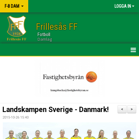
F-B DAM
LOGGA IN
Frillesås FF
Fotboll
Damlag
HEM
NYHETER
KALENDER
TRUPPEN
Landskampen Sverige - Danmark!
<
>
GÄSTBOK
2015-10-26 15:40
BILDGALLERI