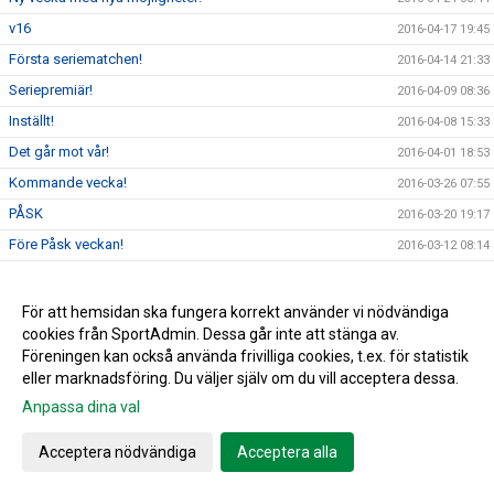
v16
2016-04-17 19:45
Första seriematchen!
2016-04-14 21:33
Seriepremiär!
2016-04-09 08:36
Inställt!
2016-04-08 15:33
Det går mot vår!
2016-04-01 18:53
Kommande vecka!
2016-03-26 07:55
PÅSK
2016-03-20 19:17
Före Påsk veckan!
2016-03-12 08:14
Träningsmatch!
2016-03-01 07:19
Serien 2016
2016-02-19 05:32
För att hemsidan ska fungera korrekt använder vi nödvändiga
cookies från SportAdmin. Dessa går inte att stänga av.
Vill du påverka!
2016-02-01 19:35
Föreningen kan också använda frivilliga cookies, t.ex. för statistik
NYTT ÅR & NYA MÖJLIGHETER!
2016-01-07 08:49
eller marknadsföring. Du väljer själv om du vill acceptera dessa.
God Jul & Gott Nytt År!
2015-12-18 05:41
Anpassa dina val
Luciabazaren
2015-12-07 06:00
Acceptera nödvändiga
Acceptera alla
Äntligen är det klart!!
2015-12-02 15:36
Raymond Persson
2015-11-18 20:47