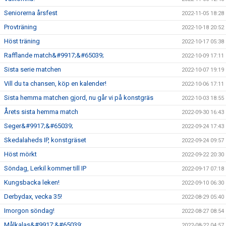
Seniorerna årsfest
2022-11-05 18:28
Provträning
2022-10-18 20:52
Höst träning
2022-10-17 05:38
Rafflande match&#9917;&#65039;
2022-10-09 17:11
Sista serie matchen
2022-10-07 19:19
Vill du ta chansen, köp en kalender!
2022-10-06 17:11
Sista hemma matchen gjord, nu går vi på konstgräs
2022-10-03 18:55
Årets sista hemma match
2022-09-30 16:43
Seger&#9917;&#65039;
2022-09-24 17:43
Skedalaheds IP, konstgräset
2022-09-24 09:57
Höst mörkt
2022-09-22 20:30
Söndag, Lerkil kommer till IP
2022-09-17 07:18
Kungsbacka leken!
2022-09-10 06:30
Derbydax, vecka 35!
2022-08-29 05:40
Imorgon söndag!
2022-08-27 08:54
Målkalas&#9917;&#65039;
2022-08-22 04:57