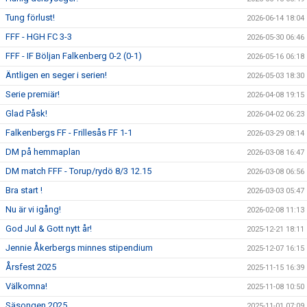
Tung förlust!
2026-06-14 18:04
FFF - HGH FC 3-3
2026-05-30 06:46
FFF - IF Böljan Falkenberg 0-2 (0-1)
2026-05-16 06:18
Äntligen en seger i serien!
2026-05-03 18:30
Serie premiär!
2026-04-08 19:15
Glad Påsk!
2026-04-02 06:23
Falkenbergs FF - Frillesås FF 1-1
2026-03-29 08:14
DM på hemmaplan
2026-03-08 16:47
DM match FFF - Torup/rydö 8/3 12.15
2026-03-08 06:56
Bra start !
2026-03-03 05:47
Nu är vi igång!
2026-02-08 11:13
God Jul & Gott nytt år!
2025-12-21 18:11
Jennie Åkerbergs minnes stipendium
2025-12-07 16:15
Årsfest 2025
2025-11-15 16:39
Välkomna!
2025-11-08 10:50
Säsongen 2025
2025-11-01 07:09