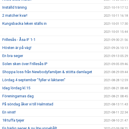
Inställd träning
2021-10-19 17:12
2 matcher kvar!
2021-10-11 16:18
Kungsbacka leken ställs in
2021-10-01 17:30
2021-10-01 15:44
Frillesås - Åsa IF 1-1
2021-09-30 21:56
Hösten är på väg!
2021-09-26 10:13
En bra seger
2021-09-13 05:29
Solen sken över Frillesås IP
2021-09-05 09:46
Shoppa loss från Newbodyfamiljen & stötta damlaget
2021-08-29 09:44
Lördag 4 september "fyller vi läktaren"
2021-08-28 12:59
Idag lördag kl.15
2021-08-21 08:48
Föreningarnas dag
2021-08-21 08:45
På söndag åker vi till Halmstad
2021-08-13 11:43
En vinst!
2021-08-11 22:34
18 tuffa tjejer
2021-08-10 21:47
En härlig seger & nu lite uppehåll!
2021-07-09 08:21