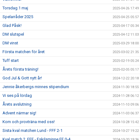
Torsdag 1 maj
2025-04-26 17:49
Spelarråder 2025
2025-04-25 05:57
Glad Påsk!
2025-04-17 05:34
DM slutspel
2025-04-12 11:03
DM vinst
2025-03-29 18:00
Första matchen för året
2025-03-02 21:35
Tuff start
2025-02-19 05:24
Årets första träning!
2025-02-05 05:17
God Jul & Gott nytt år!
2024-12-22 20:18
Jennie åkerbergs minnes stipendium
2024-11-30 18:55
Vi ses på lördag
2024-11-28 06:12
Årets avslutning
2024-11-10 09:06
Advent närmar sig!
2024-11-03 06:37
Kom och provträna med oss!
2024-10-28 15:42
Sista kval matchen Lund - FFF 2-1
2024-10-27 19:22
Kval match 2, FFF - Eskilsminne FF 0-4
2024-10-20 19:36