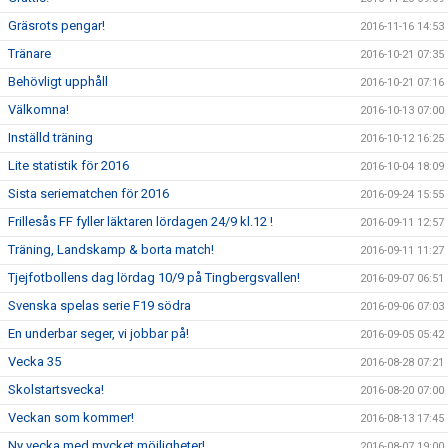
Gräsrots pengar!
2016-11-16 14:53
Tränare
2016-10-21 07:35
Behövligt upphåll
2016-10-21 07:16
Välkomna!
2016-10-13 07:00
Inställd träning
2016-10-12 16:25
Lite statistik för 2016
2016-10-04 18:09
Sista seriematchen för 2016
2016-09-24 15:55
Frillesås FF fyller läktaren lördagen 24/9 kl.12 !
2016-09-11 12:57
Träning, Landskamp & borta match!
2016-09-11 11:27
Tjejfotbollens dag lördag 10/9 på Tingbergsvallen!
2016-09-07 06:51
Svenska spelas serie F19 södra
2016-09-06 07:03
En underbar seger, vi jobbar på!
2016-09-05 05:42
Vecka 35
2016-08-28 07:21
Skolstartsvecka!
2016-08-20 07:00
Veckan som kommer!
2016-08-13 17:45
Ny vecka med mycket möjligheter!
2016-08-07 19:00