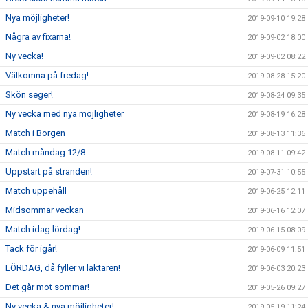
Nya möjligheter!
2019-09-10 19:28
Några av fixarna!
2019-09-02 18:00
Ny vecka!
2019-09-02 08:22
Välkomna på fredag!
2019-08-28 15:20
Skön seger!
2019-08-24 09:35
Ny vecka med nya möjligheter
2019-08-19 16:28
Match i Borgen
2019-08-13 11:36
Match måndag 12/8
2019-08-11 09:42
Uppstart på stranden!
2019-07-31 10:55
Match uppehåll
2019-06-25 12:11
Midsommar veckan
2019-06-16 12:07
Match idag lördag!
2019-06-15 08:09
Tack för igår!
2019-06-09 11:51
LÖRDAG, då fyller vi läktaren!
2019-06-03 20:23
Det går mot sommar!
2019-05-26 09:27
Ny vecka & nya möjligheter!
2019-05-19 11:24