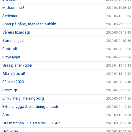
Midsommar!
2020-06-19 08:42
Seriestart
2020-06-11 19:56
Snart på gång, men utan publik!
2020-05-29 18:37
Vårens fixardag!
2020-05-08 19:45
Sommar ljus
2020-05-01 07:56
Footgolf
2020-04-26 19:56
2 nya tjejer
2020-04-21 19:06
Gräs planer - tider
2020-04-13 10:45
Alla hjälps åt!
2020-04-13 10:42
Påsken 2020
2020-04-08 17:40
Stormigt
2020-04-02 19:21
En kul helg i helsingborg
2020-03-29 17:36
Extra snygga & en träningsmatch
2020-03-21 12:42
Storm
2020-03-12 14:50
DM matchen Lilla Träslöv - FFF 4-2
2020-03-08 17:10
Hot yoga
2020-02-15 21:34