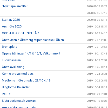
"Nya" spelare 2020
2020-02-13 19:29
2020-02-05 07:12
Start av 2020
2020-01-05 13:18
Årsmöte 2020
2019-12-28 15:34
GOD JUL & GOTT NYTT ÅR!
2019-12-22 14:10
Årets Jennie Åkerberg stipendiat Kicki Öhlen
2019-12-07 19:05
Bronsplats
2019-12-01 09:53
Öppna träningar 14/1 & 16/1, Välkommen!
2019-11-21 17:48
Luciabasaren
2019-11-13 07:57
Årets avslutning
2019-10-26 18:14
Kom o prova med oss!
2019-10-24 08:31
Medlems möte onsdag 23/10 kl.19
2019-10-22 06:55
Binglottos Kalender
2019-10-14 18:14
PARTY!
2019-09-29 09:31
Sista seriematch veckan!
2019-09-15 10:25
Årets sista hemma match
2019-09-14 18:15