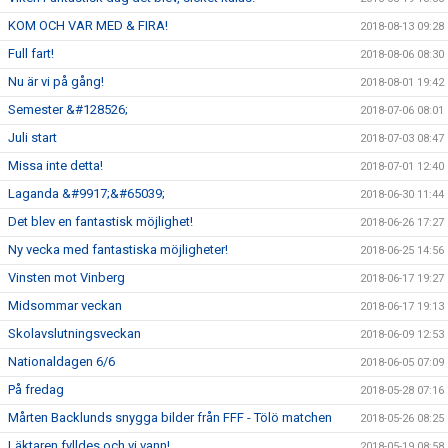
KOM OCH VAR MED & FIRA!
2018-08-13 09:28
Full fart!
2018-08-06 08:30
Nu är vi på gång!
2018-08-01 19:42
Semester &#128526;
2018-07-06 08:01
Juli start
2018-07-03 08:47
Missa inte detta!
2018-07-01 12:40
Laganda &#9917;&#65039;
2018-06-30 11:44
Det blev en fantastisk möjlighet!
2018-06-26 17:27
Ny vecka med fantastiska möjligheter!
2018-06-25 14:56
Vinsten mot Vinberg
2018-06-17 19:27
Midsommar veckan
2018-06-17 19:13
Skolavslutningsveckan
2018-06-09 12:53
Nationaldagen 6/6
2018-06-05 07:09
På fredag
2018-05-28 07:16
Mårten Backlunds snygga bilder från FFF - Tölö matchen
2018-05-26 08:25
Läktaren fylldes och vi vann!
2018-05-19 08:58