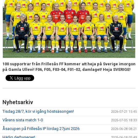
DOKUMENT
KONTAKT
MATCHER
MATCHREFERAT A-LAGET
MARATON MATCHER
100 supportrar från Frillesås FF kommer att heja på Sverige imorgon
på Gamla Ullevi! F06, F05, F03-04, F01-02, damlaget! Heja SVERIGE!
SPELARRÅDET
Nyhetsarkiv
Tisdag 28/7, kör vi igång höstsäsongen!
2026-07-21 15:45
Vårens sista match 1-0
2026-07-05 18:33
Åsacupen på Frillesås IP lördag 27juni 2026
2026-06-28 08:21
Härlig derbyseger!
2026-06-18 05:49