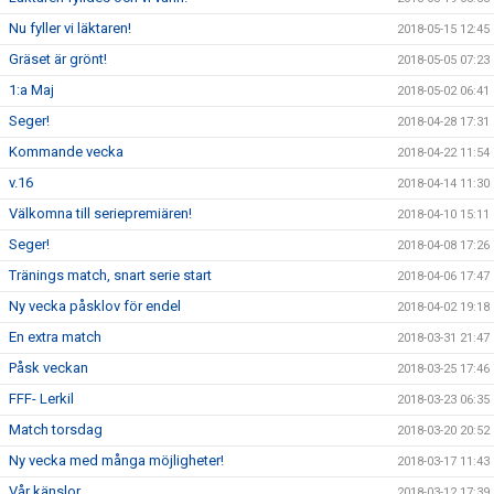
Nu fyller vi läktaren!
2018-05-15 12:45
Gräset är grönt!
2018-05-05 07:23
1:a Maj
2018-05-02 06:41
Seger!
2018-04-28 17:31
Kommande vecka
2018-04-22 11:54
v.16
2018-04-14 11:30
Välkomna till seriepremiären!
2018-04-10 15:11
Seger!
2018-04-08 17:26
Tränings match, snart serie start
2018-04-06 17:47
Ny vecka påsklov för endel
2018-04-02 19:18
En extra match
2018-03-31 21:47
Påsk veckan
2018-03-25 17:46
FFF- Lerkil
2018-03-23 06:35
Match torsdag
2018-03-20 20:52
Ny vecka med många möjligheter!
2018-03-17 11:43
Vår känslor
2018-03-12 17:39