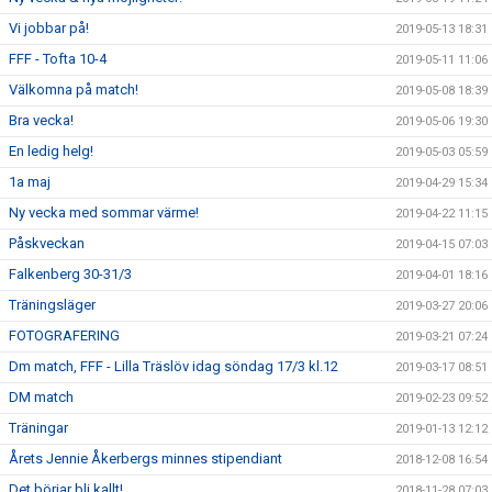
Vi jobbar på!
2019-05-13 18:31
FFF - Tofta 10-4
2019-05-11 11:06
Välkomna på match!
2019-05-08 18:39
Bra vecka!
2019-05-06 19:30
En ledig helg!
2019-05-03 05:59
1a maj
2019-04-29 15:34
Ny vecka med sommar värme!
2019-04-22 11:15
Påskveckan
2019-04-15 07:03
Falkenberg 30-31/3
2019-04-01 18:16
Träningsläger
2019-03-27 20:06
FOTOGRAFERING
2019-03-21 07:24
Dm match, FFF - Lilla Träslöv idag söndag 17/3 kl.12
2019-03-17 08:51
DM match
2019-02-23 09:52
Träningar
2019-01-13 12:12
Årets Jennie Åkerbergs minnes stipendiant
2018-12-08 16:54
Det börjar bli kallt!
2018-11-28 07:03