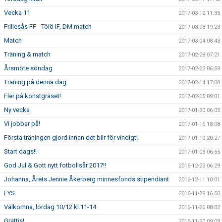
Vecka 11
2017-03-12 11:35
Frillesås FF - Tölö IF, DM match
2017-03-08 19:23
Match
2017-03-04 08:43
Träning & match
2017-02-28 07:21
Årsmöte söndag
2017-02-23 06:59
Träning på denna dag
2017-02-14 17:08
Fler på konstgräset!
2017-02-05 09:01
Ny vecka
2017-01-30 06:05
Vi jobbar på!
2017-01-16 18:08
Första träningen gjord innan det blir för vindigt!
2017-01-10 20:27
Start dags!!
2017-01-03 06:55
God Jul & Gott nytt fotbollsår 2017!!
2016-12-23 06:29
Johanna, Årets Jennie Åkerberg minnesfonds stipendiant
2016-12-11 10:01
FYS
2016-11-29 16:50
Välkomna, lördag 10/12 kl.11-14
2016-11-26 08:02
Grattis!
2016-11-20 09:09