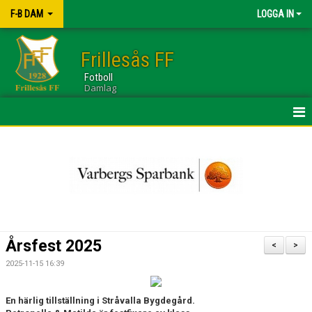
F-B DAM
LOGGA IN
Frillesås FF
Fotboll
Damlag
HEM
NYHETER
KALENDER
TRUPPEN
Årsfest 2025
<
>
GÄSTBOK
2025-11-15 16:39
BILDGALLERI
En härlig tillställning i Stråvalla Bygdegård.