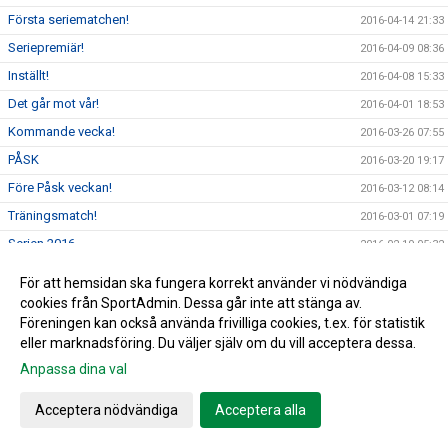
Första seriematchen!
2016-04-14 21:33
Seriepremiär!
2016-04-09 08:36
Inställt!
2016-04-08 15:33
Det går mot vår!
2016-04-01 18:53
Kommande vecka!
2016-03-26 07:55
PÅSK
2016-03-20 19:17
Före Påsk veckan!
2016-03-12 08:14
Träningsmatch!
2016-03-01 07:19
Serien 2016
2016-02-19 05:32
Vill du påverka!
2016-02-01 19:35
För att hemsidan ska fungera korrekt använder vi nödvändiga
NYTT ÅR & NYA MÖJLIGHETER!
2016-01-07 08:49
cookies från SportAdmin. Dessa går inte att stänga av.
Föreningen kan också använda frivilliga cookies, t.ex. för statistik
God Jul & Gott Nytt År!
2015-12-18 05:41
eller marknadsföring. Du väljer själv om du vill acceptera dessa.
Luciabazaren
2015-12-07 06:00
Anpassa dina val
Äntligen är det klart!!
2015-12-02 15:36
Acceptera nödvändiga
Acceptera alla
Raymond Persson
2015-11-18 20:47
LUCIABAZAR
2015-11-17 17:13