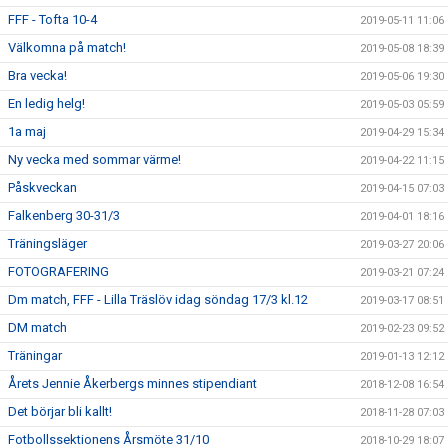
FFF - Tofta 10-4
2019-05-11 11:06
Välkomna på match!
2019-05-08 18:39
Bra vecka!
2019-05-06 19:30
En ledig helg!
2019-05-03 05:59
1a maj
2019-04-29 15:34
Ny vecka med sommar värme!
2019-04-22 11:15
Påskveckan
2019-04-15 07:03
Falkenberg 30-31/3
2019-04-01 18:16
Träningsläger
2019-03-27 20:06
FOTOGRAFERING
2019-03-21 07:24
Dm match, FFF - Lilla Träslöv idag söndag 17/3 kl.12
2019-03-17 08:51
DM match
2019-02-23 09:52
Träningar
2019-01-13 12:12
Årets Jennie Åkerbergs minnes stipendiant
2018-12-08 16:54
Det börjar bli kallt!
2018-11-28 07:03
Fotbollssektionens Årsmöte 31/10
2018-10-29 18:07