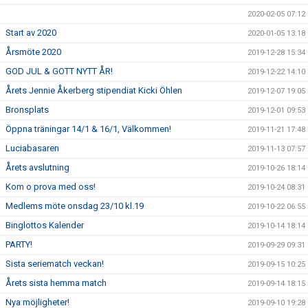
2020-02-05 07:12
Start av 2020
2020-01-05 13:18
Årsmöte 2020
2019-12-28 15:34
GOD JUL & GOTT NYTT ÅR!
2019-12-22 14:10
Årets Jennie Åkerberg stipendiat Kicki Öhlen
2019-12-07 19:05
Bronsplats
2019-12-01 09:53
Öppna träningar 14/1 & 16/1, Välkommen!
2019-11-21 17:48
Luciabasaren
2019-11-13 07:57
Årets avslutning
2019-10-26 18:14
Kom o prova med oss!
2019-10-24 08:31
Medlems möte onsdag 23/10 kl.19
2019-10-22 06:55
Binglottos Kalender
2019-10-14 18:14
PARTY!
2019-09-29 09:31
Sista seriematch veckan!
2019-09-15 10:25
Årets sista hemma match
2019-09-14 18:15
Nya möjligheter!
2019-09-10 19:28