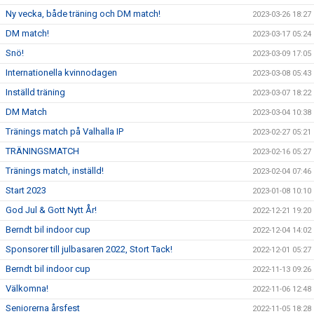
Ny vecka, både träning och DM match!
2023-03-26 18:27
DM match!
2023-03-17 05:24
Snö!
2023-03-09 17:05
Internationella kvinnodagen
2023-03-08 05:43
Inställd träning
2023-03-07 18:22
DM Match
2023-03-04 10:38
Tränings match på Valhalla IP
2023-02-27 05:21
TRÄNINGSMATCH
2023-02-16 05:27
Tränings match, inställd!
2023-02-04 07:46
Start 2023
2023-01-08 10:10
God Jul & Gott Nytt År!
2022-12-21 19:20
Berndt bil indoor cup
2022-12-04 14:02
Sponsorer till julbasaren 2022, Stort Tack!
2022-12-01 05:27
Berndt bil indoor cup
2022-11-13 09:26
Välkomna!
2022-11-06 12:48
Seniorerna årsfest
2022-11-05 18:28