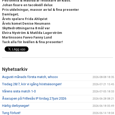
Petronella & Matilda är festfixare av klass.
DOKUMENT
Johan fixare en tacokväll delux
Pris utdelningar, massor av tal & fina presenter
KONTAKT
Damlaget;
Årets spelare Frida Ahlqvist
Årets komet Denise Neumann
MATCHER
Skyttedrottningarna 8 mål var
Elvira Nyström & Matilda Lagerström
MATCHREFERAT A-LAGET
Martinssons Favvo Fanny Lund
Tack alla för kvällen & fina presenter!
MARATON MATCHER
SPELARRÅDET
Nyhetsarkiv
Augusti månads första match, whoov
2026-08-08 18:35
Tisdag 28/7, kör vi igång höstsäsongen!
2026-07-21 15:45
Vårens sista match 1-0
2026-07-05 18:33
Åsacupen på Frillesås IP lördag 27juni 2026
2026-06-28 08:21
Härlig derbyseger!
2026-06-18 05:49
Tung förlust!
2026-06-14 18:04