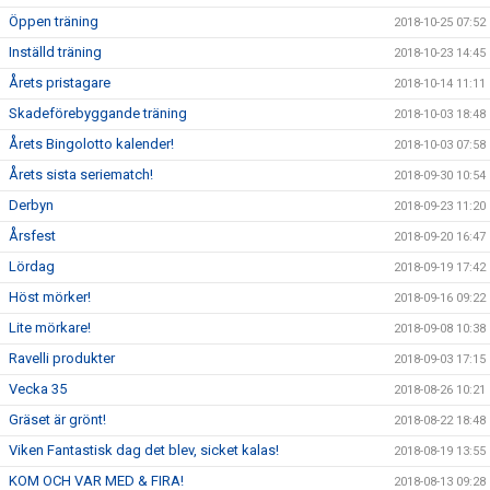
Öppen träning
2018-10-25 07:52
Inställd träning
2018-10-23 14:45
Årets pristagare
2018-10-14 11:11
Skadeförebyggande träning
2018-10-03 18:48
Årets Bingolotto kalender!
2018-10-03 07:58
Årets sista seriematch!
2018-09-30 10:54
Derbyn
2018-09-23 11:20
Årsfest
2018-09-20 16:47
Lördag
2018-09-19 17:42
Höst mörker!
2018-09-16 09:22
Lite mörkare!
2018-09-08 10:38
Ravelli produkter
2018-09-03 17:15
Vecka 35
2018-08-26 10:21
Gräset är grönt!
2018-08-22 18:48
Viken Fantastisk dag det blev, sicket kalas!
2018-08-19 13:55
KOM OCH VAR MED & FIRA!
2018-08-13 09:28