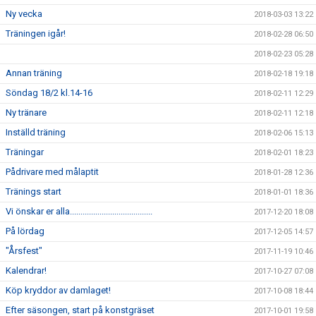
Ny vecka
2018-03-03 13:22
Träningen igår!
2018-02-28 06:50
2018-02-23 05:28
Annan träning
2018-02-18 19:18
Söndag 18/2 kl.14-16
2018-02-11 12:29
Ny tränare
2018-02-11 12:18
Inställd träning
2018-02-06 15:13
Träningar
2018-02-01 18:23
Pådrivare med målaptit
2018-01-28 12:36
Tränings start
2018-01-01 18:36
Vi önskar er alla.......................................
2017-12-20 18:08
På lördag
2017-12-05 14:57
"Årsfest"
2017-11-19 10:46
Kalendrar!
2017-10-27 07:08
Köp kryddor av damlaget!
2017-10-08 18:44
Efter säsongen, start på konstgräset
2017-10-01 19:58