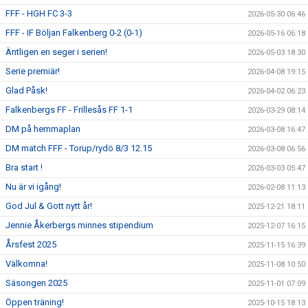
FFF - HGH FC 3-3
2026-05-30 06:46
FFF - IF Böljan Falkenberg 0-2 (0-1)
2026-05-16 06:18
Äntligen en seger i serien!
2026-05-03 18:30
Serie premiär!
2026-04-08 19:15
Glad Påsk!
2026-04-02 06:23
Falkenbergs FF - Frillesås FF 1-1
2026-03-29 08:14
DM på hemmaplan
2026-03-08 16:47
DM match FFF - Torup/rydö 8/3 12.15
2026-03-08 06:56
Bra start !
2026-03-03 05:47
Nu är vi igång!
2026-02-08 11:13
God Jul & Gott nytt år!
2025-12-21 18:11
Jennie Åkerbergs minnes stipendium
2025-12-07 16:15
Årsfest 2025
2025-11-15 16:39
Välkomna!
2025-11-08 10:50
Säsongen 2025
2025-11-01 07:09
Öppen träning!
2025-10-15 18:13