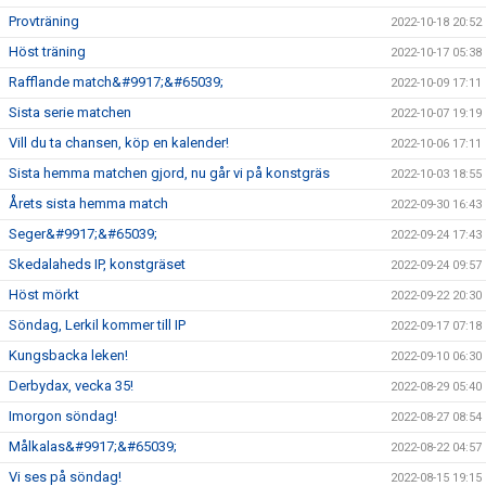
Provträning
2022-10-18 20:52
Höst träning
2022-10-17 05:38
Rafflande match&#9917;&#65039;
2022-10-09 17:11
Sista serie matchen
2022-10-07 19:19
Vill du ta chansen, köp en kalender!
2022-10-06 17:11
Sista hemma matchen gjord, nu går vi på konstgräs
2022-10-03 18:55
Årets sista hemma match
2022-09-30 16:43
Seger&#9917;&#65039;
2022-09-24 17:43
Skedalaheds IP, konstgräset
2022-09-24 09:57
Höst mörkt
2022-09-22 20:30
Söndag, Lerkil kommer till IP
2022-09-17 07:18
Kungsbacka leken!
2022-09-10 06:30
Derbydax, vecka 35!
2022-08-29 05:40
Imorgon söndag!
2022-08-27 08:54
Målkalas&#9917;&#65039;
2022-08-22 04:57
Vi ses på söndag!
2022-08-15 19:15