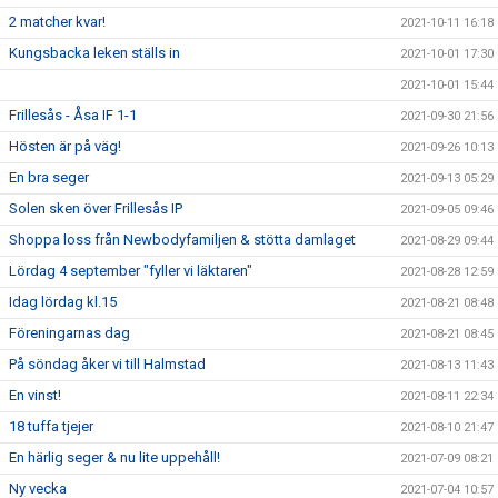
2 matcher kvar!
2021-10-11 16:18
Kungsbacka leken ställs in
2021-10-01 17:30
2021-10-01 15:44
Frillesås - Åsa IF 1-1
2021-09-30 21:56
Hösten är på väg!
2021-09-26 10:13
En bra seger
2021-09-13 05:29
Solen sken över Frillesås IP
2021-09-05 09:46
Shoppa loss från Newbodyfamiljen & stötta damlaget
2021-08-29 09:44
Lördag 4 september "fyller vi läktaren"
2021-08-28 12:59
Idag lördag kl.15
2021-08-21 08:48
Föreningarnas dag
2021-08-21 08:45
På söndag åker vi till Halmstad
2021-08-13 11:43
En vinst!
2021-08-11 22:34
18 tuffa tjejer
2021-08-10 21:47
En härlig seger & nu lite uppehåll!
2021-07-09 08:21
Ny vecka
2021-07-04 10:57