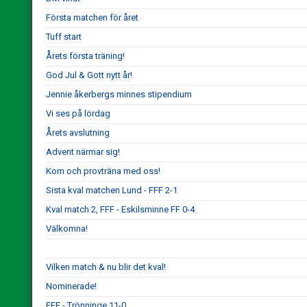
Första matchen för året
Tuff start
Årets första träning!
God Jul & Gott nytt år!
Jennie åkerbergs minnes stipendium
Vi ses på lördag
Årets avslutning
Advent närmar sig!
Kom och provträna med oss!
Sista kval matchen Lund - FFF 2-1
Kval match 2, FFF - Eskilsminne FF 0-4
Välkomna!
Vilken match & nu blir det kval!
Nominerade!
FFF - Trönninge 11-0