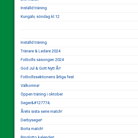
Inställd träning
Kungälv, söndag kl.12
Inställd träning
Tränare & Ledare 2024
Fotbolls säsongen 2024
God Jul & Gott Nytt År!
Fotbollssektionens årliga fest
Välkomna!
Öppen träning i oktober
Seger&#127774;
Årets sista serie match!
Derbyseger!
Borta match!
Binglotto kalender!