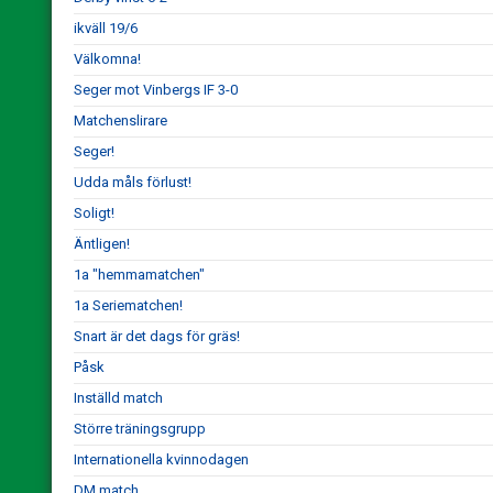
ikväll 19/6
Välkomna!
Seger mot Vinbergs IF 3-0
Matchenslirare
Seger!
Udda måls förlust!
Soligt!
Äntligen!
1a "hemmamatchen"
1a Seriematchen!
Snart är det dags för gräs!
Påsk
Inställd match
Större träningsgrupp
Internationella kvinnodagen
DM match