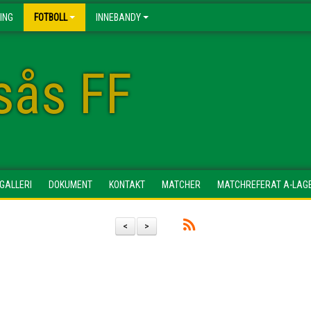
ING
FOTBOLL
INNEBANDY
esås FF
DGALLERI
DOKUMENT
KONTAKT
MATCHER
MATCHREFERAT A-LAG
<
>