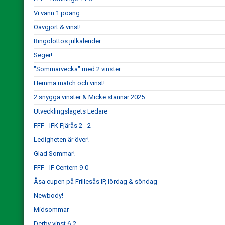
Vi vann 1 poäng
Oavgjort & vinst!
Bingolottos julkalender
Seger!
"Sommarvecka" med 2 vinster
Hemma match och vinst!
2 snygga vinster & Micke stannar 2025
Utvecklingslagets Ledare
FFF - IFK Fjärås 2 - 2
Ledigheten är över!
Glad Sommar!
FFF - IF Centern 9-0
Åsa cupen på Frillesås IP, lördag & söndag
Newbody!
Midsommar
Derby vinst 6-2