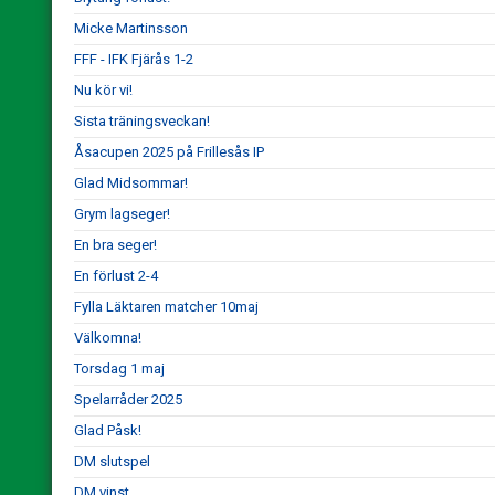
Micke Martinsson
FFF - IFK Fjärås 1-2
Nu kör vi!
Sista träningsveckan!
Åsacupen 2025 på Frillesås IP
Glad Midsommar!
Grym lagseger!
En bra seger!
En förlust 2-4
Fylla Läktaren matcher 10maj
Välkomna!
Torsdag 1 maj
Spelarråder 2025
Glad Påsk!
DM slutspel
DM vinst