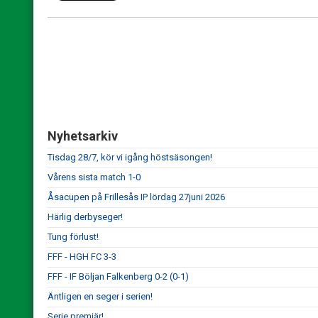
Nyhetsarkiv
Tisdag 28/7, kör vi igång höstsäsongen!
Vårens sista match 1-0
Åsacupen på Frillesås IP lördag 27juni 2026
Härlig derbyseger!
Tung förlust!
FFF - HGH FC 3-3
FFF - IF Böljan Falkenberg 0-2 (0-1)
Äntligen en seger i serien!
Serie premiär!