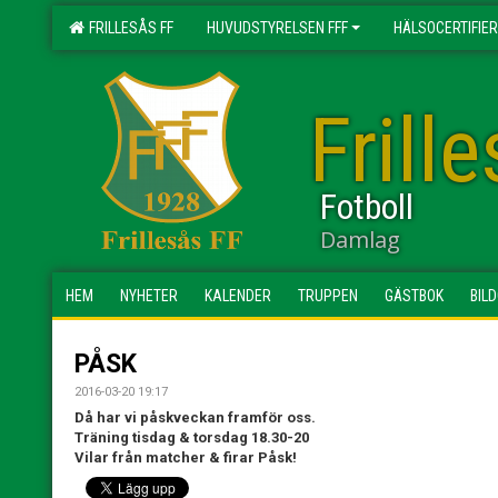
FRILLESÅS FF
HUVUDSTYRELSEN FFF
HÄLSOCERTIFIER
Frill
Fotboll
Damlag
HEM
NYHETER
KALENDER
TRUPPEN
GÄSTBOK
BIL
PÅSK
2016-03-20 19:17
Då har vi påskveckan framför oss.
Träning tisdag & torsdag 18.30-20
Vilar från matcher & firar Påsk!