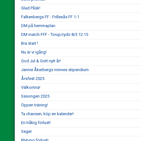
Glad Påsk!
Falkenbergs FF - Frillesås FF 1-1
DM på hemmaplan
DM match FFF - Torup/rydö 8/3 12.15
Bra start !
Nu är vi igång!
God Jul & Gott nytt år!
Jennie Åkerbergs minnes stipendium
Årsfest 2025
Välkomna!
Säsongen 2025
Öppen träning!
Ta chansen, köp en kalender!
En tråkig förlust!
Seger
Blytung förlust!