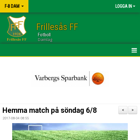
F-B DAM
LOGGA IN
Frillesås FF
Fotboll
Damlag
HEM
NYHETER
KALENDER
TRUPPEN
Hemma match på söndag 6/8
<
>
GÄSTBOK
2017-08-04 08:55
BILDGALLERI