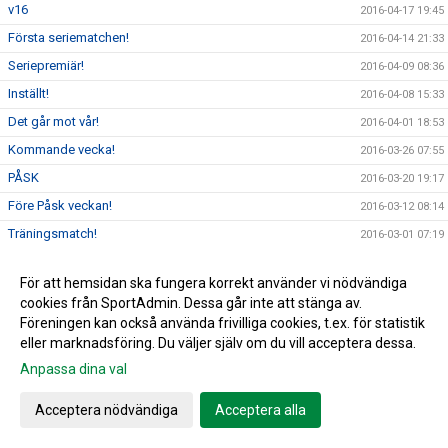
v16
2016-04-17 19:45
Första seriematchen!
2016-04-14 21:33
Seriepremiär!
2016-04-09 08:36
Inställt!
2016-04-08 15:33
Det går mot vår!
2016-04-01 18:53
Kommande vecka!
2016-03-26 07:55
PÅSK
2016-03-20 19:17
Före Påsk veckan!
2016-03-12 08:14
Träningsmatch!
2016-03-01 07:19
Serien 2016
2016-02-19 05:32
För att hemsidan ska fungera korrekt använder vi nödvändiga
Vill du påverka!
2016-02-01 19:35
cookies från SportAdmin. Dessa går inte att stänga av.
NYTT ÅR & NYA MÖJLIGHETER!
2016-01-07 08:49
Föreningen kan också använda frivilliga cookies, t.ex. för statistik
eller marknadsföring. Du väljer själv om du vill acceptera dessa.
God Jul & Gott Nytt År!
2015-12-18 05:41
Anpassa dina val
Luciabazaren
2015-12-07 06:00
Äntligen är det klart!!
2015-12-02 15:36
Acceptera nödvändiga
Acceptera alla
Raymond Persson
2015-11-18 20:47