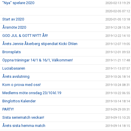
"Nya" spelare 2020
2020-02-13 19:29
2020-02-05 07:12
Start av 2020
2020-01-05 13:18
Årsmöte 2020
2019-12-28 15:34
GOD JUL & GOTT NYTT ÅR!
2019-12-22 14:10
Årets Jennie Åkerberg stipendiat Kicki Öhlen
2019-12-07 19:05
Bronsplats
2019-12-01 09:53
Öppna träningar 14/1 & 16/1, Välkommen!
2019-11-21 17:48
Luciabasaren
2019-11-13 07:57
Årets avslutning
2019-10-26 18:14
Kom o prova med oss!
2019-10-24 08:31
Medlems möte onsdag 23/10 kl.19
2019-10-22 06:55
Binglottos Kalender
2019-10-14 18:14
PARTY!
2019-09-29 09:31
Sista seriematch veckan!
2019-09-15 10:25
Årets sista hemma match
2019-09-14 18:15