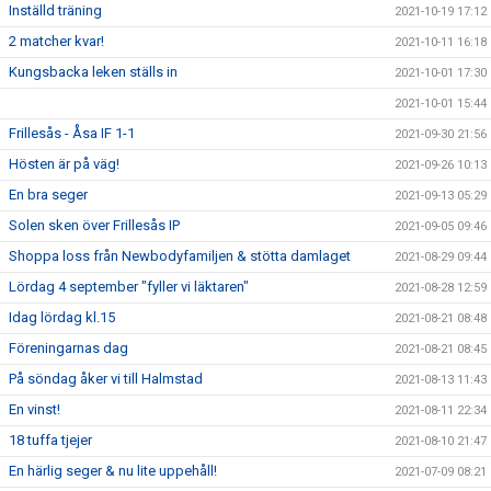
Inställd träning
2021-10-19 17:12
2 matcher kvar!
2021-10-11 16:18
Kungsbacka leken ställs in
2021-10-01 17:30
2021-10-01 15:44
Frillesås - Åsa IF 1-1
2021-09-30 21:56
Hösten är på väg!
2021-09-26 10:13
En bra seger
2021-09-13 05:29
Solen sken över Frillesås IP
2021-09-05 09:46
Shoppa loss från Newbodyfamiljen & stötta damlaget
2021-08-29 09:44
Lördag 4 september "fyller vi läktaren"
2021-08-28 12:59
Idag lördag kl.15
2021-08-21 08:48
Föreningarnas dag
2021-08-21 08:45
På söndag åker vi till Halmstad
2021-08-13 11:43
En vinst!
2021-08-11 22:34
18 tuffa tjejer
2021-08-10 21:47
En härlig seger & nu lite uppehåll!
2021-07-09 08:21