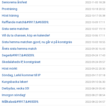
Seniorerna årsfest
2022-11-05 18:28
Provträning
2022-10-18 20:52
Höst träning
2022-10-17 05:38
Rafflande match&#9917;&#65039;
2022-10-09 17:11
Sista serie matchen
2022-10-07 19:19
Vill du ta chansen, köp en kalender!
2022-10-06 17:11
Sista hemma matchen gjord, nu går vi på konstgräs
2022-10-03 18:55
Årets sista hemma match
2022-09-30 16:43
Seger&#9917;&#65039;
2022-09-24 17:43
Skedalaheds IP, konstgräset
2022-09-24 09:57
Höst mörkt
2022-09-22 20:30
Söndag, Lerkil kommer till IP
2022-09-17 07:18
Kungsbacka leken!
2022-09-10 06:30
Derbydax, vecka 35!
2022-08-29 05:40
Imorgon söndag!
2022-08-27 08:54
Målkalas&#9917;&#65039;
2022-08-22 04:57