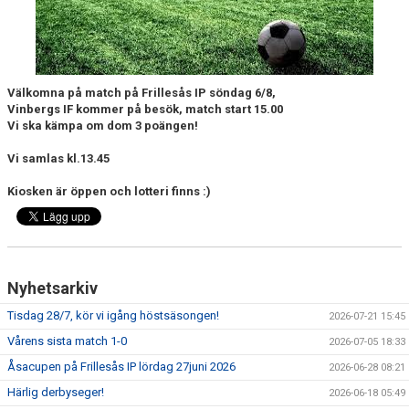
DOKUMENT
KONTAKT
MATCHER
Välkomna på match på Frillesås IP söndag 6/8,
Vinbergs IF kommer på besök, match start 15.00
Vi ska kämpa om dom 3 poängen!
MATCHREFERAT A-LAGET
Vi samlas kl.13.45
MARATON MATCHER
Kiosken är öppen och lotteri finns :)
SPELARRÅDET
Nyhetsarkiv
Tisdag 28/7, kör vi igång höstsäsongen!
2026-07-21 15:45
Vårens sista match 1-0
2026-07-05 18:33
Åsacupen på Frillesås IP lördag 27juni 2026
2026-06-28 08:21
Härlig derbyseger!
2026-06-18 05:49