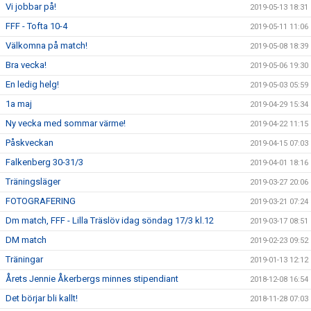
Vi jobbar på!
2019-05-13 18:31
FFF - Tofta 10-4
2019-05-11 11:06
Välkomna på match!
2019-05-08 18:39
Bra vecka!
2019-05-06 19:30
En ledig helg!
2019-05-03 05:59
1a maj
2019-04-29 15:34
Ny vecka med sommar värme!
2019-04-22 11:15
Påskveckan
2019-04-15 07:03
Falkenberg 30-31/3
2019-04-01 18:16
Träningsläger
2019-03-27 20:06
FOTOGRAFERING
2019-03-21 07:24
Dm match, FFF - Lilla Träslöv idag söndag 17/3 kl.12
2019-03-17 08:51
DM match
2019-02-23 09:52
Träningar
2019-01-13 12:12
Årets Jennie Åkerbergs minnes stipendiant
2018-12-08 16:54
Det börjar bli kallt!
2018-11-28 07:03