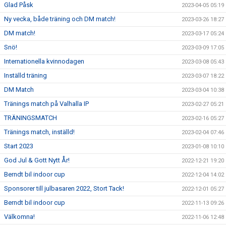
Glad Påsk
2023-04-05 05:19
Ny vecka, både träning och DM match!
2023-03-26 18:27
DM match!
2023-03-17 05:24
Snö!
2023-03-09 17:05
Internationella kvinnodagen
2023-03-08 05:43
Inställd träning
2023-03-07 18:22
DM Match
2023-03-04 10:38
Tränings match på Valhalla IP
2023-02-27 05:21
TRÄNINGSMATCH
2023-02-16 05:27
Tränings match, inställd!
2023-02-04 07:46
Start 2023
2023-01-08 10:10
God Jul & Gott Nytt År!
2022-12-21 19:20
Berndt bil indoor cup
2022-12-04 14:02
Sponsorer till julbasaren 2022, Stort Tack!
2022-12-01 05:27
Berndt bil indoor cup
2022-11-13 09:26
Välkomna!
2022-11-06 12:48