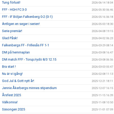
Tung förlust!
2026-06-14 18:04
FFF - HGH FC 3-3
2026-05-30 06:46
FFF - IF Böljan Falkenberg 0-2 (0-1)
2026-05-16 06:18
Äntligen en seger i serien!
2026-05-03 18:30
Serie premiär!
2026-04-08 19:15
Glad Påsk!
2026-04-02 06:23
Falkenbergs FF - Frillesås FF 1-1
2026-03-29 08:14
DM på hemmaplan
2026-03-08 16:47
DM match FFF - Torup/rydö 8/3 12.15
2026-03-08 06:56
Bra start !
2026-03-03 05:47
Nu är vi igång!
2026-02-08 11:13
God Jul & Gott nytt år!
2025-12-21 18:11
Jennie Åkerbergs minnes stipendium
2025-12-07 16:15
Årsfest 2025
2025-11-15 16:39
Välkomna!
2025-11-08 10:50
Säsongen 2025
2025-11-01 07:09