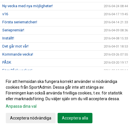
Ny vecka med nya möjligheter!
2016-04-24 08:44
v16
2016-04-17 19:45
Första seriematchen!
2016-04-14 21:33
Seriepremiär!
2016-04-09 08:36
Inställt!
2016-04-08 15:33
Det går mot vår!
2016-04-01 18:53
Kommande vecka!
2016-03-26 07:55
PÅSK
2016-03-20 19:17
Före Påsk veckan!
2016-03-12 08:14
Träningsmatch!
2016-03-01 07:19
För att hemsidan ska fungera korrekt använder vi nödvändiga
Serien 2016
cookies från SportAdmin. Dessa går inte att stänga av.
2016-02-19 05:32
Föreningen kan också använda frivilliga cookies, t.ex. för statistik
Vill du påverka!
2016-02-01 19:35
eller marknadsföring. Du väljer själv om du vill acceptera dessa.
NYTT ÅR & NYA MÖJLIGHETER!
2016-01-07 08:49
Anpassa dina val
God Jul & Gott Nytt År!
2015-12-18 05:41
Acceptera nödvändiga
Acceptera alla
Luciabazaren
2015-12-07 06:00
Äntligen är det klart!!
2015-12-02 15:36