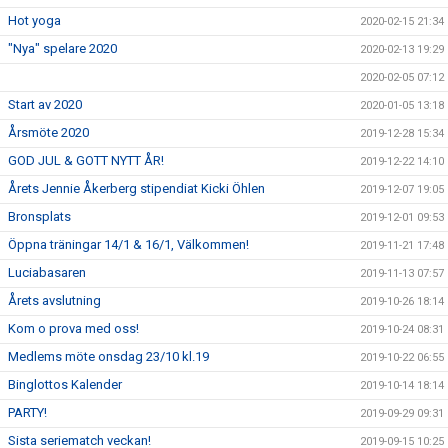
Hot yoga
2020-02-15 21:34
"Nya" spelare 2020
2020-02-13 19:29
2020-02-05 07:12
Start av 2020
2020-01-05 13:18
Årsmöte 2020
2019-12-28 15:34
GOD JUL & GOTT NYTT ÅR!
2019-12-22 14:10
Årets Jennie Åkerberg stipendiat Kicki Öhlen
2019-12-07 19:05
Bronsplats
2019-12-01 09:53
Öppna träningar 14/1 & 16/1, Välkommen!
2019-11-21 17:48
Luciabasaren
2019-11-13 07:57
Årets avslutning
2019-10-26 18:14
Kom o prova med oss!
2019-10-24 08:31
Medlems möte onsdag 23/10 kl.19
2019-10-22 06:55
Binglottos Kalender
2019-10-14 18:14
PARTY!
2019-09-29 09:31
Sista seriematch veckan!
2019-09-15 10:25