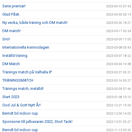
Serie premiär!
2023-04-10 07:43
Glad Påsk
2023-04-05 05:19
Ny vecka, både träning och DM match!
2023-03-26 18:27
DM match!
2023-03-17 05:24
Snö!
2023-03-09 17:05
Internationella kvinnodagen
2023-03-08 05:43
Inställd träning
2023-03-07 18:22
DM Match
2023-03-04 10:38
Tränings match på Valhalla IP
2023-02-27 05:21
TRÄNINGSMATCH
2023-02-16 05:27
Tränings match, inställd!
2023-02-04 07:46
Start 2023
2023-01-08 10:10
God Jul & Gott Nytt År!
2022-12-21 19:20
Berndt bil indoor cup
2022-12-04 14:02
Sponsorer till julbasaren 2022, Stort Tack!
2022-12-01 05:27
Berndt bil indoor cup
2022-11-13 09:26