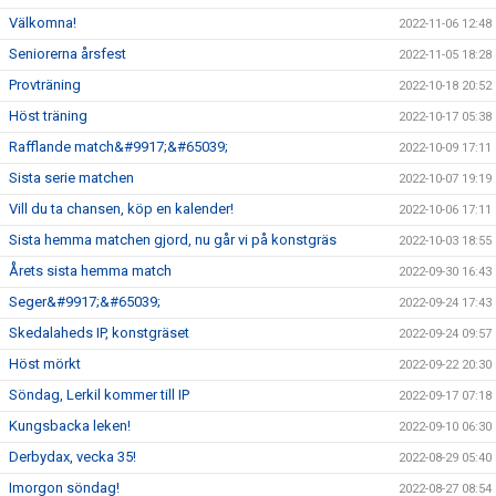
Välkomna!
2022-11-06 12:48
Seniorerna årsfest
2022-11-05 18:28
Provträning
2022-10-18 20:52
Höst träning
2022-10-17 05:38
Rafflande match&#9917;&#65039;
2022-10-09 17:11
Sista serie matchen
2022-10-07 19:19
Vill du ta chansen, köp en kalender!
2022-10-06 17:11
Sista hemma matchen gjord, nu går vi på konstgräs
2022-10-03 18:55
Årets sista hemma match
2022-09-30 16:43
Seger&#9917;&#65039;
2022-09-24 17:43
Skedalaheds IP, konstgräset
2022-09-24 09:57
Höst mörkt
2022-09-22 20:30
Söndag, Lerkil kommer till IP
2022-09-17 07:18
Kungsbacka leken!
2022-09-10 06:30
Derbydax, vecka 35!
2022-08-29 05:40
Imorgon söndag!
2022-08-27 08:54