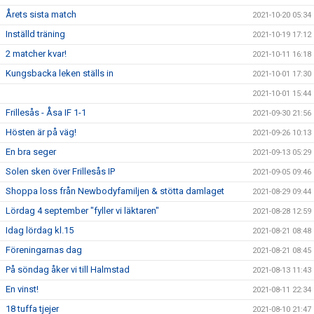
Årets sista match
2021-10-20 05:34
Inställd träning
2021-10-19 17:12
2 matcher kvar!
2021-10-11 16:18
Kungsbacka leken ställs in
2021-10-01 17:30
2021-10-01 15:44
Frillesås - Åsa IF 1-1
2021-09-30 21:56
Hösten är på väg!
2021-09-26 10:13
En bra seger
2021-09-13 05:29
Solen sken över Frillesås IP
2021-09-05 09:46
Shoppa loss från Newbodyfamiljen & stötta damlaget
2021-08-29 09:44
Lördag 4 september "fyller vi läktaren"
2021-08-28 12:59
Idag lördag kl.15
2021-08-21 08:48
Föreningarnas dag
2021-08-21 08:45
På söndag åker vi till Halmstad
2021-08-13 11:43
En vinst!
2021-08-11 22:34
18 tuffa tjejer
2021-08-10 21:47