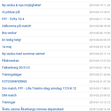
Ny vecka & nya möjligheter!
2019-05-19 11:24
Vi jobbar på!
2019-05-13 18:31
FFF - Tofta 10-4
2019-05-11 11:06
Välkomna på match!
2019-05-08 18:39
Bra vecka!
2019-05-06 19:30
En ledig helg!
2019-05-03 05:59
1a maj
2019-04-29 15:34
Ny vecka med sommar värme!
2019-04-22 11:15
Påskveckan
2019-04-15 07:03
Falkenberg 30-31/3
2019-04-01 18:16
Träningsläger
2019-03-27 20:06
FOTOGRAFERING
2019-03-21 07:24
Dm match, FFF - Lilla Träslöv idag söndag 17/3 kl.12
2019-03-17 08:51
DM match
2019-02-23 09:52
Träningar
2019-01-13 12:12
Årets Jennie Åkerbergs minnes stipendiant
2018-12-08 16:54