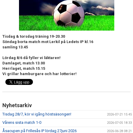
DOKUMENT
KONTAKT
MATCHER
Tisdag & torsdag träning 19-20.30
MATCHREFERAT A-LAGET
Söndag borta match mot Lerkil på Ledets IP kl.16
samling 13.45
MARATON MATCHER
Lördag 8/6 då fyller vi läktaren!
Damlaget, match 13.00
SPELARRÅDET
Herrlaget, match 15.15
Vi grillar hamburgare och har lotterier!
Nyhetsarkiv
Tisdag 28/7, kör vi igång höstsäsongen!
2026-07-21 15:45
Vårens sista match 1-0
2026-07-05 18:33
Åsacupen på Frillesås IP lördag 27juni 2026
2026-06-28 08:21