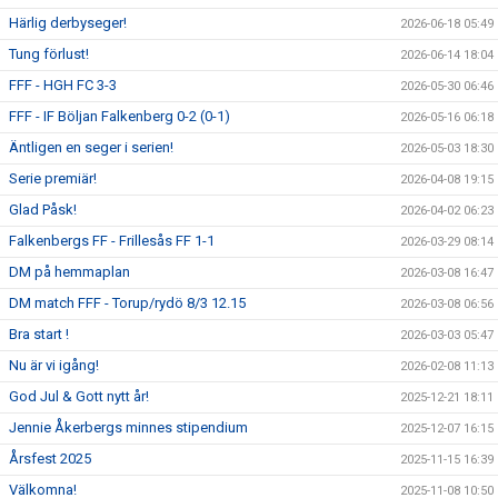
Härlig derbyseger!
2026-06-18 05:49
Tung förlust!
2026-06-14 18:04
FFF - HGH FC 3-3
2026-05-30 06:46
FFF - IF Böljan Falkenberg 0-2 (0-1)
2026-05-16 06:18
Äntligen en seger i serien!
2026-05-03 18:30
Serie premiär!
2026-04-08 19:15
Glad Påsk!
2026-04-02 06:23
Falkenbergs FF - Frillesås FF 1-1
2026-03-29 08:14
DM på hemmaplan
2026-03-08 16:47
DM match FFF - Torup/rydö 8/3 12.15
2026-03-08 06:56
Bra start !
2026-03-03 05:47
Nu är vi igång!
2026-02-08 11:13
God Jul & Gott nytt år!
2025-12-21 18:11
Jennie Åkerbergs minnes stipendium
2025-12-07 16:15
Årsfest 2025
2025-11-15 16:39
Välkomna!
2025-11-08 10:50