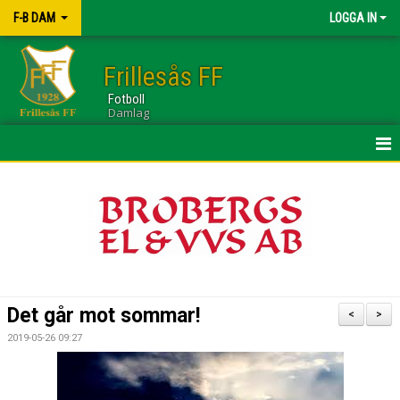
F-B DAM
LOGGA IN
Frillesås FF
Fotboll
Damlag
HEM
NYHETER
KALENDER
TRUPPEN
Det går mot sommar!
<
>
GÄSTBOK
2019-05-26 09:27
BILDGALLERI