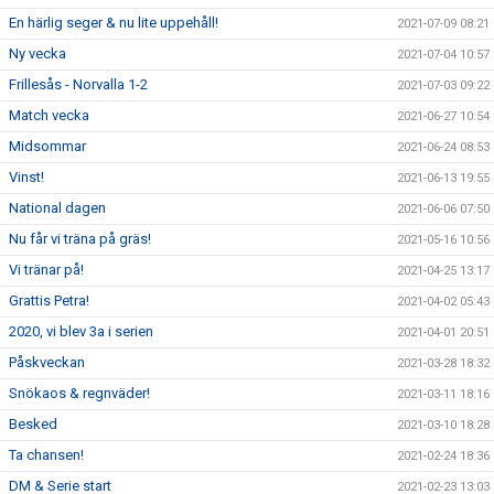
En härlig seger & nu lite uppehåll!
2021-07-09 08:21
Ny vecka
2021-07-04 10:57
Frillesås - Norvalla 1-2
2021-07-03 09:22
Match vecka
2021-06-27 10:54
Midsommar
2021-06-24 08:53
Vinst!
2021-06-13 19:55
National dagen
2021-06-06 07:50
Nu får vi träna på gräs!
2021-05-16 10:56
Vi tränar på!
2021-04-25 13:17
Grattis Petra!
2021-04-02 05:43
2020, vi blev 3a i serien
2021-04-01 20:51
Påskveckan
2021-03-28 18:32
Snökaos & regnväder!
2021-03-11 18:16
Besked
2021-03-10 18:28
Ta chansen!
2021-02-24 18:36
DM & Serie start
2021-02-23 13:03