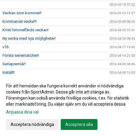
2016-05-18 07:52
Veckan som kommer!!
2016-05-15 11:47
Kommande vecka!!!
2016-05-08 08:45
Kristi himmelfärds veckan!
2016-04-30 07:31
Ny vecka med nya möjligheter!
2016-04-24 08:44
v16
2016-04-17 19:45
Första seriematchen!
2016-04-14 21:33
Seriepremiär!
2016-04-09 08:36
Inställt!
2016-04-08 15:33
Det går mot vår!
2016-04-01 18:53
För att hemsidan ska fungera korrekt använder vi nödvändiga
Kommande vecka!
2016-03-26 07:55
cookies från SportAdmin. Dessa går inte att stänga av.
PÅSK
Föreningen kan också använda frivilliga cookies, t.ex. för statistik
2016-03-20 19:17
eller marknadsföring. Du väljer själv om du vill acceptera dessa.
Före Påsk veckan!
2016-03-12 08:14
Anpassa dina val
Träningsmatch!
2016-03-01 07:19
Serien 2016
2016-02-19 05:32
Acceptera nödvändiga
Acceptera alla
Vill du påverka!
2016-02-01 19:35