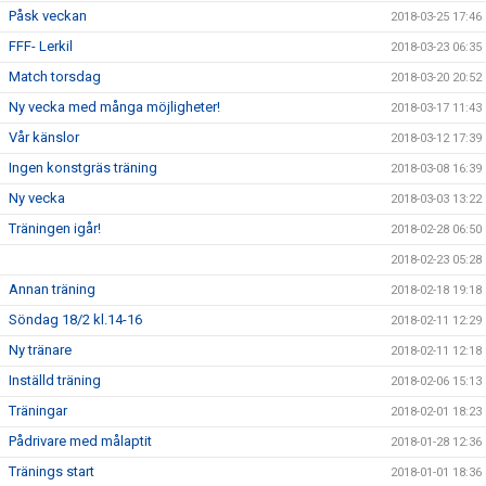
Påsk veckan
2018-03-25 17:46
FFF- Lerkil
2018-03-23 06:35
Match torsdag
2018-03-20 20:52
Ny vecka med många möjligheter!
2018-03-17 11:43
Vår känslor
2018-03-12 17:39
Ingen konstgräs träning
2018-03-08 16:39
Ny vecka
2018-03-03 13:22
Träningen igår!
2018-02-28 06:50
2018-02-23 05:28
Annan träning
2018-02-18 19:18
Söndag 18/2 kl.14-16
2018-02-11 12:29
Ny tränare
2018-02-11 12:18
Inställd träning
2018-02-06 15:13
Träningar
2018-02-01 18:23
Pådrivare med målaptit
2018-01-28 12:36
Tränings start
2018-01-01 18:36