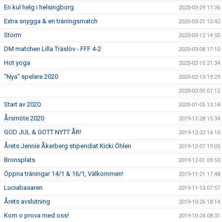
En kul helg i helsingborg
2020-03-29 17:36
Extra snygga & en träningsmatch
2020-03-21 12:42
Storm
2020-03-12 14:50
DM matchen Lilla Träslöv - FFF 4-2
2020-03-08 17:10
Hot yoga
2020-02-15 21:34
"Nya" spelare 2020
2020-02-13 19:29
2020-02-05 07:12
Start av 2020
2020-01-05 13:18
Årsmöte 2020
2019-12-28 15:34
GOD JUL & GOTT NYTT ÅR!
2019-12-22 14:10
Årets Jennie Åkerberg stipendiat Kicki Öhlen
2019-12-07 19:05
Bronsplats
2019-12-01 09:53
Öppna träningar 14/1 & 16/1, Välkommen!
2019-11-21 17:48
Luciabasaren
2019-11-13 07:57
Årets avslutning
2019-10-26 18:14
Kom o prova med oss!
2019-10-24 08:31