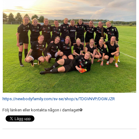
DOKUMENT
KONTAKT
MATCHER
MATCHREFERAT A-LAGET
MARATON MATCHER
SPELARRÅDET
https://newbodyfamily.com/sv-se/shop/s/TDGVNVP/DGWJZR
Följ länken eller kontakta någon i damlaget⚽️