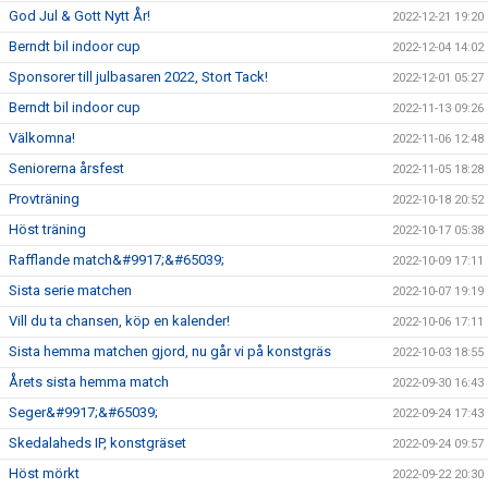
God Jul & Gott Nytt År!
2022-12-21 19:20
Berndt bil indoor cup
2022-12-04 14:02
Sponsorer till julbasaren 2022, Stort Tack!
2022-12-01 05:27
Berndt bil indoor cup
2022-11-13 09:26
Välkomna!
2022-11-06 12:48
Seniorerna årsfest
2022-11-05 18:28
Provträning
2022-10-18 20:52
Höst träning
2022-10-17 05:38
Rafflande match&#9917;&#65039;
2022-10-09 17:11
Sista serie matchen
2022-10-07 19:19
Vill du ta chansen, köp en kalender!
2022-10-06 17:11
Sista hemma matchen gjord, nu går vi på konstgräs
2022-10-03 18:55
Årets sista hemma match
2022-09-30 16:43
Seger&#9917;&#65039;
2022-09-24 17:43
Skedalaheds IP, konstgräset
2022-09-24 09:57
Höst mörkt
2022-09-22 20:30