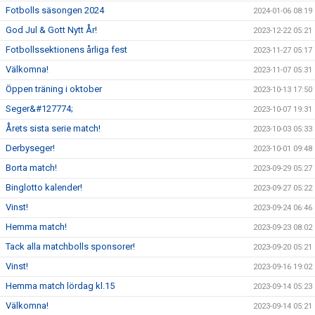
Fotbolls säsongen 2024
2024-01-06 08:19
God Jul & Gott Nytt År!
2023-12-22 05:21
Fotbollssektionens årliga fest
2023-11-27 05:17
Välkomna!
2023-11-07 05:31
Öppen träning i oktober
2023-10-13 17:50
Seger&#127774;
2023-10-07 19:31
Årets sista serie match!
2023-10-03 05:33
Derbyseger!
2023-10-01 09:48
Borta match!
2023-09-29 05:27
Binglotto kalender!
2023-09-27 05:22
Vinst!
2023-09-24 06:46
Hemma match!
2023-09-23 08:02
Tack alla matchbolls sponsorer!
2023-09-20 05:21
Vinst!
2023-09-16 19:02
Hemma match lördag kl.15
2023-09-14 05:23
Välkomna!
2023-09-14 05:21