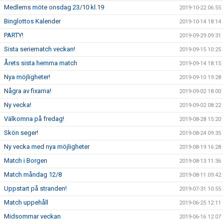
Medlems möte onsdag 23/10 kl.19
2019-10-22 06:55
Binglottos Kalender
2019-10-14 18:14
PARTY!
2019-09-29 09:31
Sista seriematch veckan!
2019-09-15 10:25
Årets sista hemma match
2019-09-14 18:15
Nya möjligheter!
2019-09-10 19:28
Några av fixarna!
2019-09-02 18:00
Ny vecka!
2019-09-02 08:22
Välkomna på fredag!
2019-08-28 15:20
Skön seger!
2019-08-24 09:35
Ny vecka med nya möjligheter
2019-08-19 16:28
Match i Borgen
2019-08-13 11:36
Match måndag 12/8
2019-08-11 09:42
Uppstart på stranden!
2019-07-31 10:55
Match uppehåll
2019-06-25 12:11
Midsommar veckan
2019-06-16 12:07