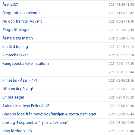
Året 2021
2021-11-20 11:55
Bingolotto julkalender
2021-11-05 13:42
Nu och fram till Advent
2021-10-24 11:50
#lagetförejaget
2021-10-23 17:49
Årets sista match
2021-10-20 05:34
Inställd träning
2021-10-19 17:12
2 matcher kvar!
2021-10-11 16:18
Kungsbacka leken ställs in
2021-10-01 17:30
2021-10-01 15:44
Frillesås - Åsa IF 1-1
2021-09-30 21:56
Hösten är på väg!
2021-09-26 10:13
En bra seger
2021-09-13 05:29
Solen sken över Frillesås IP
2021-09-05 09:46
Shoppa loss från Newbodyfamiljen & stötta damlaget
2021-08-29 09:44
Lördag 4 september "fyller vi läktaren"
2021-08-28 12:59
Idag lördag kl.15
2021-08-21 08:48