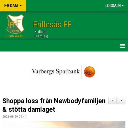
F-B DAM
LOGGA IN
Frillesås FF
Fotboll
Damlag
HEM
NYHETER
KALENDER
TRUPPEN
Shoppa loss från Newbodyfamiljen
<
>
GÄSTBOK
& stötta damlaget
2021-08-29 09:44
BILDGALLERI