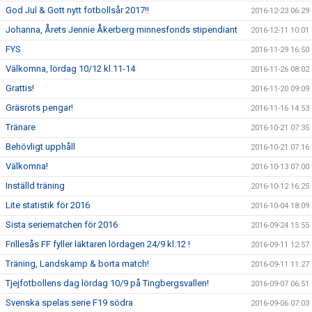
God Jul & Gott nytt fotbollsår 2017!!
2016-12-23 06:29
Johanna, Årets Jennie Åkerberg minnesfonds stipendiant
2016-12-11 10:01
FYS
2016-11-29 16:50
Välkomna, lördag 10/12 kl.11-14
2016-11-26 08:02
Grattis!
2016-11-20 09:09
Gräsrots pengar!
2016-11-16 14:53
Tränare
2016-10-21 07:35
Behövligt upphåll
2016-10-21 07:16
Välkomna!
2016-10-13 07:00
Inställd träning
2016-10-12 16:25
Lite statistik för 2016
2016-10-04 18:09
Sista seriematchen för 2016
2016-09-24 15:55
Frillesås FF fyller läktaren lördagen 24/9 kl.12 !
2016-09-11 12:57
Träning, Landskamp & borta match!
2016-09-11 11:27
Tjejfotbollens dag lördag 10/9 på Tingbergsvallen!
2016-09-07 06:51
Svenska spelas serie F19 södra
2016-09-06 07:03