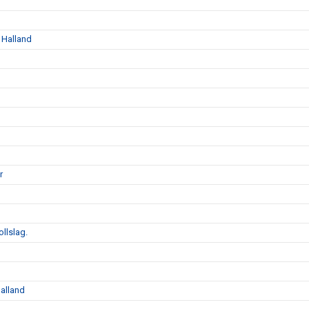
 Halland
r
llslag.
alland