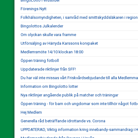
BingoLotto i virustider
Förenings Nytt
Folkhälsomyndigheten, i samråd med smittskyddsläkaren i region
Bingolottos Julkalender
Om olyckan skulle vara framme
Utförsäljing av Härryda Karssons korvpaket
Medlemsmöte 14/10 klockan 18:00
Öppen träning fotboll
Uppdaterade riktlinjer från SFF!
Du har väl inte missas vårt Friskvårdsebjudande till alla Medlemma
Information om Bingolotto lotter
Nya riktlinjer angående publik på matcher och träningar
Öppen träning - för barn och ungdomar som inte tillhör något fotbo
Hej Medlem
Generella råd beträffande idrottande vs. Corona
UPPDATERAD, Viktig information kring innebandy-sammandrag i H