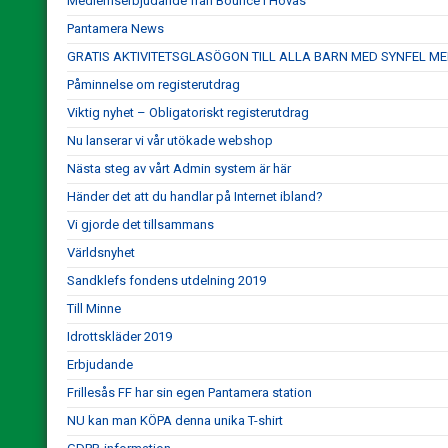
Medlemserbjudande från Bounce i Hovås
Pantamera News
GRATIS AKTIVITETSGLASÖGON TILL ALLA BARN MED SYNFEL MEL
Påminnelse om registerutdrag
Viktig nyhet – Obligatoriskt registerutdrag
Nu lanserar vi vår utökade webshop
Nästa steg av vårt Admin system är här
Händer det att du handlar på Internet ibland?
Vi gjorde det tillsammans
Världsnyhet
Sandklefs fondens utdelning 2019
Till Minne
Idrottskläder 2019
Erbjudande
Frillesås FF har sin egen Pantamera station
NU kan man KÖPA denna unika T-shirt