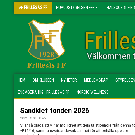
FRILLESÅS FF
HUVUDSTYRELSEN FFF
HÄLSOCERTIFIER
Frill
Välkommen ti
HEM
OM KLUBBEN
NYHETER
MEDLEMSKAP
STYRELSE
ENGAGERA DIG I FRILLESÅS FF
NORDIC WELLNESS
Sandklef fonden 2026
2026-03-08 08:45
Vi är så glada att vi har möjlighet att dela ut stipendie från denna fo
*F15/16, sammansvetsandeverksamhet för att behålla spelare