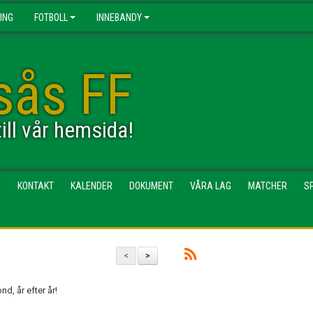
ING
FOTBOLL
INNEBANDY
esås FF
ll vår hemsida!
N
KONTAKT
KALENDER
DOKUMENT
VÅRA LAG
MATCHER
S
<
>
nd, år efter år!