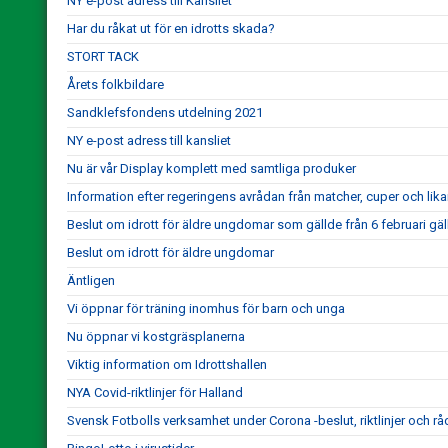
NY e-post adress till Kansliet
Har du råkat ut för en idrotts skada?
STORT TACK
Årets folkbildare
Sandklefsfondens utdelning 2021
NY e-post adress till kansliet
Nu är vår Display komplett med samtliga produker
Information efter regeringens avrådan från matcher, cuper och lik
Beslut om idrott för äldre ungdomar som gällde från 6 februari gäl
Beslut om idrott för äldre ungdomar
Äntligen
Vi öppnar för träning inomhus för barn och unga
Nu öppnar vi kostgräsplanerna
Viktig information om Idrottshallen
NYA Covid-riktlinjer för Halland
Svensk Fotbolls verksamhet under Corona -beslut, riktlinjer och rå