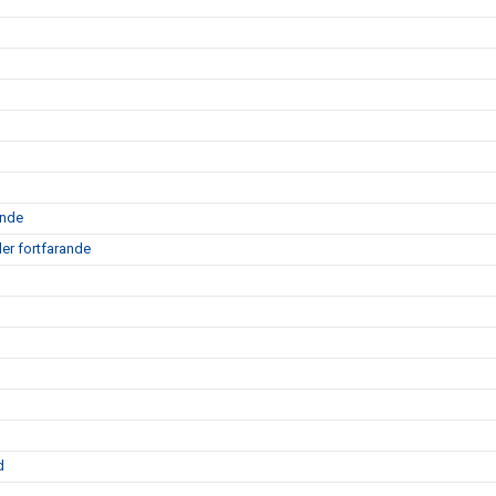
ande
ler fortfarande
d