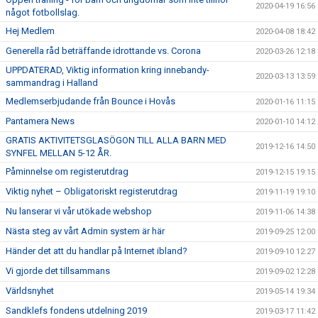
2020-04-19 16:56
något fotbollslag.
Hej Medlem
2020-04-08 18:42
Generella råd beträffande idrottande vs. Corona
2020-03-26 12:18
UPPDATERAD, Viktig information kring innebandy-
2020-03-13 13:59
sammandrag i Halland
Medlemserbjudande från Bounce i Hovås
2020-01-16 11:15
Pantamera News
2020-01-10 14:12
GRATIS AKTIVITETSGLASÖGON TILL ALLA BARN MED
2019-12-16 14:50
SYNFEL MELLAN 5-12 ÅR.
Påminnelse om registerutdrag
2019-12-15 19:15
Viktig nyhet – Obligatoriskt registerutdrag
2019-11-19 19:10
Nu lanserar vi vår utökade webshop
2019-11-06 14:38
Nästa steg av vårt Admin system är här
2019-09-25 12:00
Händer det att du handlar på Internet ibland?
2019-09-10 12:27
Vi gjorde det tillsammans
2019-09-02 12:28
Världsnyhet
2019-05-14 19:34
Sandklefs fondens utdelning 2019
2019-03-17 11:42