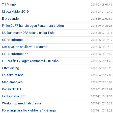
Till Minne
2019-03-08 07:41
Idrottskläder 2019
2019-03-01 12:40
Erbjudande
2018-10-02 09:59
Frillesås FF har sin egen Pantamera station
2018-09-24 23:24
NU kan man KÖPA denna unika T-shirt
2018-08-07 12:18
GDPR-information
2018-06-20 18:19
Om olyckan skulle vara framme
2018-05-28 16:16
GDPR-information
2018-05-24 15:49
FFF 90 år: TV-laget kommer till Frillesås!
2018-05-19 11:46
Efterlysning
2018-05-08 15:26
Fel faktura text
2018-04-11 17:05
Medlemshjälp
2018-02-09 10:09
Kansli NYHET
2018-01-25 12:04
Fantastiska Britt!
2017-12-10 11:33
Workshop med hälsotema
2017-11-07 18:29
Föreningslära för klubbens 14-åringar
2017-11-07 18:23