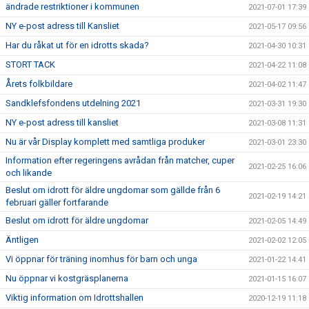
ändrade restriktioner i kommunen
2021-07-01 17:39
NY e-post adress till Kansliet
2021-05-17 09:56
Har du råkat ut för en idrotts skada?
2021-04-30 10:31
STORT TACK
2021-04-22 11:08
Årets folkbildare
2021-04-02 11:47
Sandklefsfondens utdelning 2021
2021-03-31 19:30
NY e-post adress till kansliet
2021-03-08 11:31
Nu är vår Display komplett med samtliga produker
2021-03-01 23:30
Information efter regeringens avrådan från matcher, cuper
2021-02-25 16:06
och likande
Beslut om idrott för äldre ungdomar som gällde från 6
2021-02-19 14:21
februari gäller fortfarande
Beslut om idrott för äldre ungdomar
2021-02-05 14:49
Äntligen
2021-02-02 12:05
Vi öppnar för träning inomhus för barn och unga
2021-01-22 14:41
Nu öppnar vi kostgräsplanerna
2021-01-15 16:07
Viktig information om Idrottshallen
2020-12-19 11:18