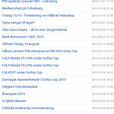
P05 spelade i pausen WIC - Linköping
2015-11-01 19:10
Medlemsfest på Frillesberg
2015-10-18 21:28
Tisdag 13/10 - Föreläsning om Hållbart ledarskap
2015-10-10 10:38
Tjäna pengar till laget?
2015-10-07 18:52
Våra barns bästa – ett liv utan drogmissbruk
2015-09-28 21:29
Bernt Antonsson 1920- 2015
2015-08-16 16:12
Vårfest fredag 14 augusti
2015-07-19 18:48
Håkan Larsson P03 intervjuad av HN inför Gotia Cup
2015-07-12 13:07
Följ Frillesås FFs P03 under Gothia Cup
2015-07-09 18:22
Följ Frillesås FFs P02 under Gothia Cup
2015-07-09 18:20
Följ KDFF under Gothia Cup
2015-07-09 18:15
Damlaget representerade i Gothia Cup 2015
2015-07-09 18:02
Helgens fotbollsresultat
2015-07-07 19:00
Åsacupen 2015
2015-06-28 10:05
Vi fyllde läktaren
2015-05-24 18:39
Frillesås Innebandy Sommarträning
2015-05-06 06:49