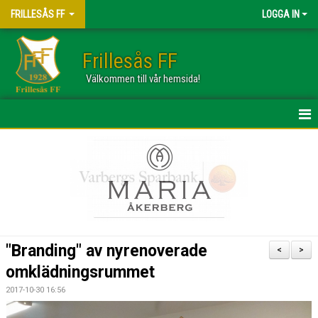
FRILLESÅS FF
LOGGA IN
Frillesås FF
Välkommen till vår hemsida!
HEM
OM KLUBBEN
NYHETER
MEDLEMSKAP
"Branding" av nyrenoverade
<
>
STYRELSEN
omklädningsrummet
2017-10-30 16:56
KONTAKT