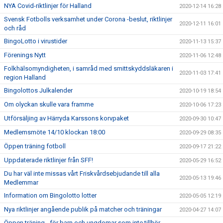
NYA Covid-riktlinjer för Halland
2020-12-14 16:28
Svensk Fotbolls verksamhet under Corona -beslut, riktlinjer
2020-12-11 16:01
och råd
BingoLotto i virustider
2020-11-13 15:37
Förenings Nytt
2020-11-06 12:48
Folkhälsomyndigheten, i samråd med smittskyddsläkaren i
2020-11-03 17:41
region Halland
Bingolottos Julkalender
2020-10-19 18:54
Om olyckan skulle vara framme
2020-10-06 17:23
Utförsäljing av Härryda Karssons korvpaket
2020-09-30 10:47
Medlemsmöte 14/10 klockan 18:00
2020-09-29 08:35
Öppen träning fotboll
2020-09-17 21:22
Uppdaterade riktlinjer från SFF!
2020-05-29 16:52
Du har väl inte missas vårt Friskvårdsebjudande till alla
2020-05-13 19:46
Medlemmar
Information om Bingolotto lotter
2020-05-05 12:19
Nya riktlinjer angående publik på matcher och träningar
2020-04-27 14:07
Öppen träning - för barn och ungdomar som inte tillhör