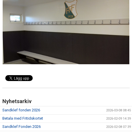
KALENDER
DOKUMENT
VÅRA LAG
MATCHER
SPONSRING
BOKNINGAR
FFF SHOPEN
ENGAGERA DIG I FRILLESÅS FF
Nyhetsarkiv
NORDIC WELLNESS
Sandklef fonden 2026
2026-03-08 08:45
Betala med Fritidskortet
2026-02-09 14:39
Sandklef Fonden 2026
2026-02-08 07:39