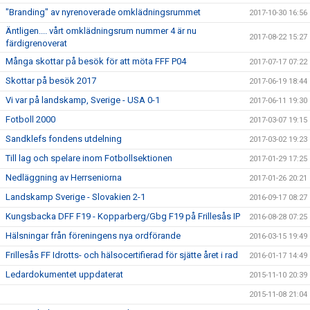
"Branding" av nyrenoverade omklädningsrummet
2017-10-30 16:56
Äntligen.... vårt omklädningsrum nummer 4 är nu
2017-08-22 15:27
färdigrenoverat
Många skottar på besök för att möta FFF P04
2017-07-17 07:22
Skottar på besök 2017
2017-06-19 18:44
Vi var på landskamp, Sverige - USA 0-1
2017-06-11 19:30
Fotboll 2000
2017-03-07 19:15
Sandklefs fondens utdelning
2017-03-02 19:23
Till lag och spelare inom Fotbollsektionen
2017-01-29 17:25
Nedläggning av Herrseniorna
2017-01-26 20:21
Landskamp Sverige - Slovakien 2-1
2016-09-17 08:27
Kungsbacka DFF F19 - Kopparberg/Gbg F19 på Frillesås IP
2016-08-28 07:25
Hälsningar från föreningens nya ordförande
2016-03-15 19:49
Frillesås FF Idrotts- och hälsocertifierad för sjätte året i rad
2016-01-17 14:49
Ledardokumentet uppdaterat
2015-11-10 20:39
2015-11-08 21:04