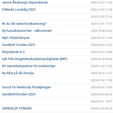
Jennie Åkerbergs stipendiumet
2025-12-22 11:30
Frillesås Luciatåg 2025
2025-12-22 11:28
2025-12-22 11:16
Är du vår nästa kioskansvarig?
2025-12-01 17:37
Ny huvudtränare herr - välkommen!
2025-10-28 20:02
Nytt i Klubbshopen
2025-05-14 11:40
Sandklef Fonden 2025
2025-03-20 16:22
Erbjudande nr 2
2025-03-12 12:48
nytt från Integritetsskyddsmyndigheten (IMY)
2025-02-18 09:04
NY samarbetspartner för innebandyn
2024-11-22 17:26
Nu REA på vår olivolja
2024-10-16 11:37
2024-07-04 11:34
Succé för Newbody försäljningen
2024-06-26 10:09
Sandklefsfonden 2024
2024-02-29 20:04
2024-02-21 18:37
SANDKLEF FONDEN
2024-01-29 05:33